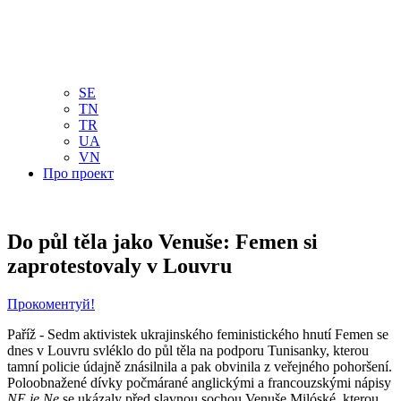
NL
NO
PL
RU
PT
SE
TN
TR
UA
VN
Про проект
Do půl těla jako Venuše: Femen si
zaprotestovaly v Louvru
Прокоментуй!
Paříž - Sedm aktivistek ukrajinského feministického hnutí Femen se
dnes v Louvru svléklo do půl těla na podporu Tunisanky, kterou
tamní policie údajně znásilnila a pak obvinila z veřejného pohoršení.
Poloobnažené dívky počmárané anglickými a francouzskými nápisy
NE je Ne
se ukázaly před slavnou sochou Venuše Milóské, kterou