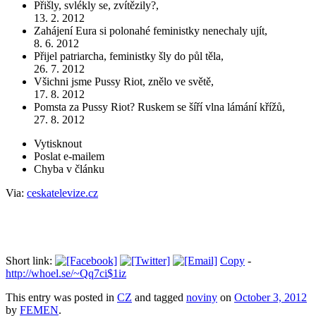
Přišly, svlékly se, zvítězily?,
13. 2. 2012
Zahájení Eura si polonahé feministky nenechaly ujít,
8. 6. 2012
Přijel patriarcha, feministky šly do půl těla,
26. 7. 2012
Všichni jsme Pussy Riot, znělo ve světě,
17. 8. 2012
Pomsta za Pussy Riot? Ruskem se šíří vlna lámání křížů,
27. 8. 2012
Vytisknout
Poslat e-mailem
Chyba v článku
Via:
ceskatelevize.cz
Short link:
Copy
-
http://whoel.se/~Qq7ci$1iz
This entry was posted in
CZ
and tagged
noviny
on
October 3, 2012
by
FEMEN
.