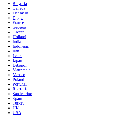
Bulgaria
Canada
Denmark
Egypt
France
Georgia
Greece
Holland
India
Indonesia
Iran
Israel
Japan
Lebanon
Mauritania
Mexico
Poland
Portugal
Romania
San Marino
Spain
Turkey
UK
USA