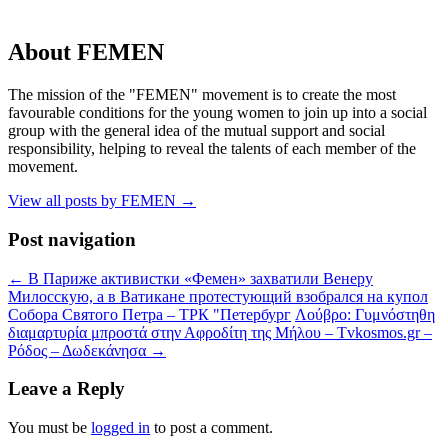
About FEMEN
The mission of the "FEMEN" movement is to create the most
favourable conditions for the young women to join up into a social
group with the general idea of the mutual support and social
responsibility, helping to reveal the talents of each member of the
movement.
View all posts by FEMEN
→
Post navigation
←
В Париже активистки «Фемен» захватили Венеру
Милосскую, а в Ватикане протестующий взобрался на купол
Собора Святого Петра – ТРК "Петербург
Λούβρο: Γυμνόστηθη
διαμαρτυρία μπροστά στην Αφροδίτη της Μήλου – Tvkosmos.gr –
Ρόδος – Δωδεκάνησα
→
Leave a Reply
You must be
logged in
to post a comment.