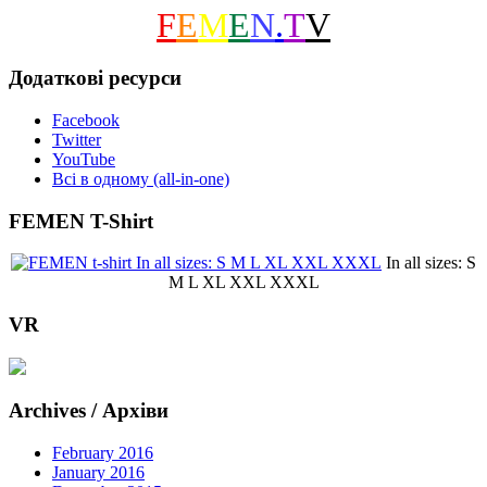
F
E
M
E
N
.
T
V
Додаткові ресурси
Facebook
Twitter
YouTube
Всі в одному (all-in-one)
FEMEN T-Shirt
In all sizes: S
M L XL XXL XXXL
VR
Archives / Архіви
February 2016
January 2016