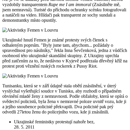
vyzdobily transparentem
Rape me I am immoral
(Znásilněte mě,
jsem nemravná). Turisté do příchodu ochranky scénku fotografovali
a natáčeli na video. Hlídači pak transparent ze sochy sundali a
demonstrantky místo opustily.
Ukrajinské hnutí Femen je známé protesty svých členek s
odhaleným poprsím. "Byly jsme tam, abychom... požádaly o
spravedlnost pro násilníky," řekla Inna Ševčenková, jedna z vůdčích
osobností této ukrajinské skandální skupiny. Z Ukrajiny uprchla
před zatčením za to, že nedávno v Kyjevě podřezala dřevěný kříž na
protest proti věznění ruských rockerek z Pussy Riot.
Tunisanku, která se v září údajně stala obětí znásilnění, v úterý
vyslýchal vyšetřující soudce v Tunisku, aby rozhodl o případném
obvinění mladé ženy z nemravnosti. Podle obžaloby, která se opírá o
svědectví policistů, byla žena v nemravné poloze uvnitř vozu, kde ji
a jejího snoubence policisté překvapili. Dva policisté pak prý
odvedli 27letou ženu do policejního vozu, kde ji znásilnili.
Ukrajinské feministky protestují nahoře bez,
28. 5. 2011