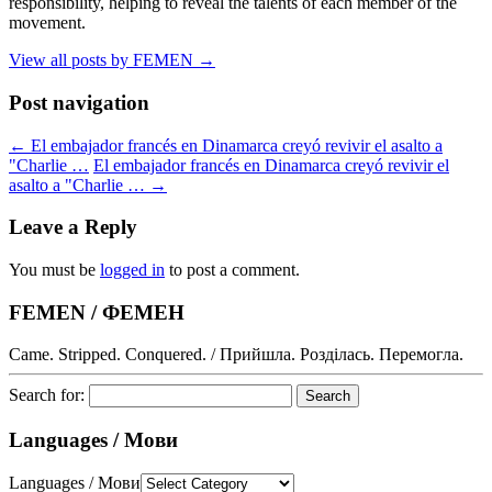
responsibility, helping to reveal the talents of each member of the
movement.
View all posts by FEMEN
→
Post navigation
←
El embajador francés en Dinamarca creyó revivir el asalto a
"Charlie …
El embajador francés en Dinamarca creyó revivir el
asalto a "Charlie …
→
Leave a Reply
You must be
logged in
to post a comment.
FEMEN / ФЕМЕН
Came. Stripped. Conquered. / Прийшла. Розділась. Перемогла.
Search for:
Languages / Мови
Languages / Мови