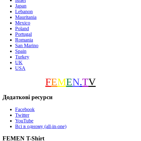
Israel
Japan
Lebanon
Mauritania
Mexico
Poland
Portugal
Romania
San Marino
Spain
Turkey
UK
USA
F
E
M
E
N
.
T
V
Додаткові ресурси
Facebook
Twitter
YouTube
Всі в одному (all-in-one)
FEMEN T-Shirt