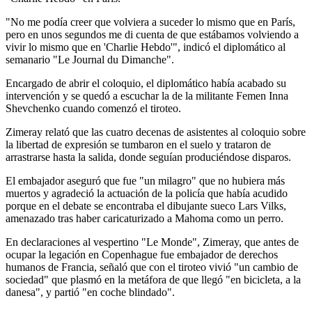
"No me podía creer que volviera a suceder lo mismo que en París,
pero en unos segundos me di cuenta de que estábamos volviendo a
vivir lo mismo que en 'Charlie Hebdo'", indicó el diplomático al
semanario "Le Journal du Dimanche".
Encargado de abrir el coloquio, el diplomático había acabado su
intervención y se quedó a escuchar la de la militante Femen Inna
Shevchenko cuando comenzó el tiroteo.
Zimeray relató que las cuatro decenas de asistentes al coloquio sobre
la libertad de expresión se tumbaron en el suelo y trataron de
arrastrarse hasta la salida, donde seguían produciéndose disparos.
El embajador aseguró que fue "un milagro" que no hubiera más
muertos y agradeció la actuación de la policía que había acudido
porque en el debate se encontraba el dibujante sueco Lars Vilks,
amenazado tras haber caricaturizado a Mahoma como un perro.
En declaraciones al vespertino "Le Monde", Zimeray, que antes de
ocupar la legación en Copenhague fue embajador de derechos
humanos de Francia, señaló que con el tiroteo vivió "un cambio de
sociedad" que plasmó en la metáfora de que llegó "en bicicleta, a la
danesa", y partió "en coche blindado".