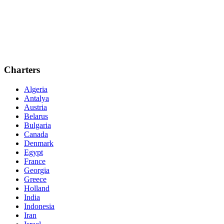
Charters
Algeria
Antalya
Austria
Belarus
Bulgaria
Canada
Denmark
Egypt
France
Georgia
Greece
Holland
India
Indonesia
Iran