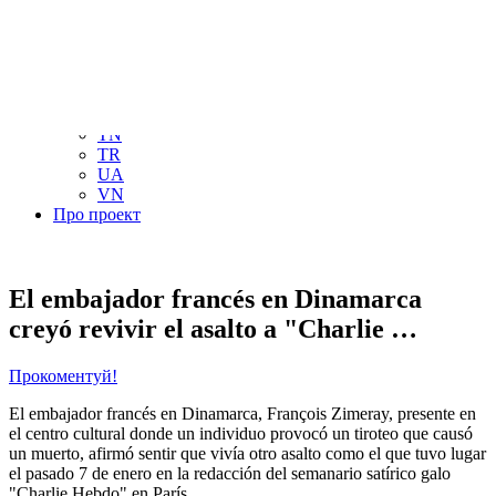
NL
NO
PL
RU
PT
SE
TN
TR
UA
VN
Про проект
El embajador francés en Dinamarca
creyó revivir el asalto a "Charlie …
Прокоментуй!
El embajador francés en Dinamarca, François Zimeray, presente en
el centro cultural donde un individuo provocó un tiroteo que causó
un muerto, afirmó sentir que vivía otro asalto como el que tuvo lugar
el pasado 7 de enero en la redacción del semanario satírico galo
"Charlie Hebdo" en París.