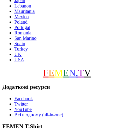
Japan
Lebanon
Mauritania
Mexico
Poland
Portugal
Romania
San Marino
Spain
Turkey
UK
USA
F
E
M
E
N
.
T
V
Додаткові ресурси
Facebook
Twitter
YouTube
Всі в одному (all-in-one)
FEMEN T-Shirt