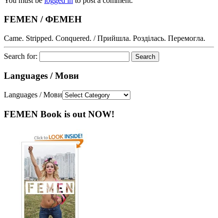
You must be
logged in
to post a comment.
FEMEN / ФЕМЕН
Came. Stripped. Conquered. / Прийшла. Розділась. Перемогла.
Search for:
Languages / Мови
Languages / Мови
FEMEN Book is out NOW!