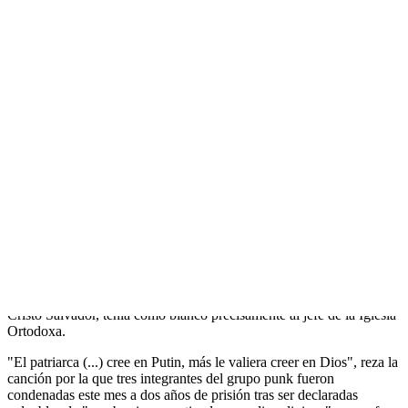
un aliado de suma importancia para el Kremlin.
En vísperas de las elecciones presidenciales de marzo pasado, el
patriarca de la Iglesia Ortodoxa, Kiril, expresó su confianza en que
Vladímir Putin sería reelegido como jefe del Estado.
Poco antes, el jerarca ortodoxo había llamado a los fieles a
abstenerse de participar en la manifestaciones que siguieron las a
elecciones parlamentarias de diciembre del año pasado, denunciadas
como fraudulentas por la oposición.
La postura de Kiril sobre estos temas alejados de la religión suscitó
críticas de sectores laicos y anticlericales, que además han
coincidido con escándalos que han salpicado a miembros del clero,
incluido el propio patriarca, cuyo reloj, un Breguet de 30.000
dólares, acaparó hace unos meses la atención los medios.
Uno de los versos de la plegaria punk "Madre de Dios, echa a
Putin", que las Pussy Riot escenificaron en la catedral moscovita de
Cristo Salvador, tenía como blanco precisamente al jefe de la Iglesia
Ortodoxa.
"El patriarca (...) cree en Putin, más le valiera creer en Dios", reza la
canción por la que tres integrantes del grupo punk fueron
condenadas este mes a dos años de prisión tras ser declaradas