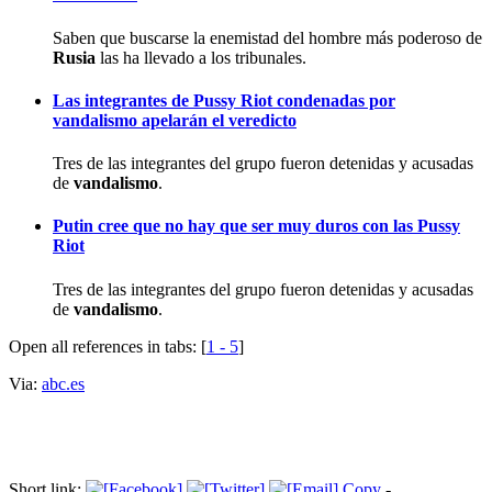
Saben que buscarse la enemistad del hombre más poderoso de
Rusia
las ha llevado a los tribunales.
Las integrantes de Pussy Riot condenadas por
vandalismo apelarán el veredicto
Tres de las integrantes del grupo fueron detenidas y acusadas
de
vandalismo
.
Putin cree que no hay que ser muy duros con las Pussy
Riot
Tres de las integrantes del grupo fueron detenidas y acusadas
de
vandalismo
.
Open all references in tabs: [
1 - 5
]
Via:
abc.es
Short link:
Copy
-