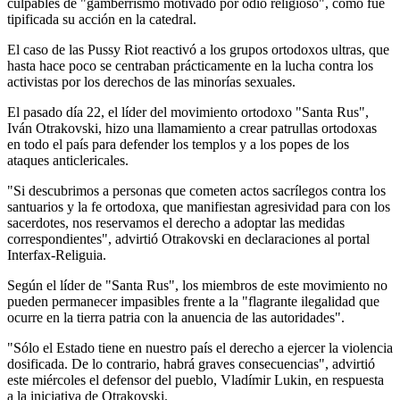
culpables de "gamberrismo motivado por odio religioso", como fue
tipificada su acción en la catedral.
El caso de las Pussy Riot reactivó a los grupos ortodoxos ultras, que
hasta hace poco se centraban prácticamente en la lucha contra los
activistas por los derechos de las minorías sexuales.
El pasado día 22, el líder del movimiento ortodoxo "Santa Rus",
Iván Otrakovski, hizo una llamamiento a crear patrullas ortodoxas
en todo el país para defender los templos y a los popes de los
ataques anticlericales.
"Si descubrimos a personas que cometen actos sacrílegos contra los
santuarios y la fe ortodoxa, que manifiestan agresividad para con los
sacerdotes, nos reservamos el derecho a adoptar las medidas
correspondientes", advirtió Otrakovski en declaraciones al portal
Interfax-Religuia.
Según el líder de "Santa Rus", los miembros de este movimiento no
pueden permanecer impasibles frente a la "flagrante ilegalidad que
ocurre en la tierra patria con la anuencia de las autoridades".
"Sólo el Estado tiene en nuestro país el derecho a ejercer la violencia
dosificada. De lo contrario, habrá graves consecuencias", advirtió
este miércoles el defensor del pueblo, Vladímir Lukin, en respuesta
a la iniciativa de Otrakovski.