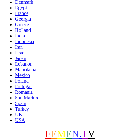
Denmark
Egypt
France
Georgia
Greece
Holland
India
Indonesia
Iran
Israel
Japan
Lebanon
Mauritania
Mexico
Poland
Portugal
Romania
San Marino
Spain
Turkey
UK
USA
F
E
M
E
N
.
T
V