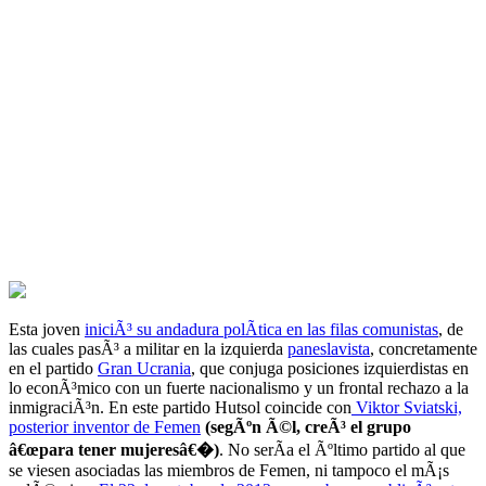
ediciÃ³n de ese odioso libro.
De las filas comunistas al ultranacionalismo
ucraniano
Alguno podrÃ¡ considerar que el hecho de que la lÃ­der de Femen
posea entre sus -escasos, por cierto- libros el manual nazi por
antonomasia es algo irrelevante. Sin embargo, esa afinidad
ideolÃ³gica no es algo casual entre las dirigentes ucranianas de
Femen. Veamos el caso de
Anna Hutsol
, una de las fundadoras
de Femen en 2008
, la pelirroja a la que vemos en esta foto junto al
alemÃ¡n
Helmut Josef Geier (alias DJ Hell), uno de los
financiadores de Femen
:
Esta joven
iniciÃ³ su andadura polÃ­tica en las filas comunistas
, de
las cuales pasÃ³ a militar en la izquierda
paneslavista
, concretamente
en el partido
Gran Ucrania
, que conjuga posiciones izquierdistas en
lo econÃ³mico con un fuerte nacionalismo y un frontal rechazo a la
inmigraciÃ³n. En este partido Hutsol coincide con
Viktor Sviatski,
posterior inventor de Femen
(segÃºn Ã©l, creÃ³ el grupo
â€œpara tener mujeresâ€�)
. No serÃ­a el Ãºltimo partido al que
se viesen asociadas las miembros de Femen, ni tampoco el mÃ¡s