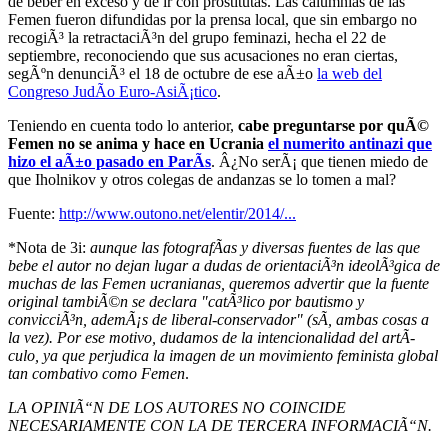
de beber en exceso y de ir con prostitutas. Las calumnias de las
Femen fueron difundidas por la prensa local, que sin embargo no
recogiÃ³ la retractaciÃ³n del grupo feminazi, hecha el 22 de
septiembre, reconociendo que sus acusaciones no eran ciertas,
segÃºn denunciÃ³ el 18 de octubre de ese aÃ±o
la web del
Congreso JudÃ­o Euro-AsiÃ¡tico
.
Teniendo en cuenta todo lo anterior,
cabe preguntarse por quÃ©
Femen no se anima y hace en Ucrania
el numerito antinazi que
hizo el aÃ±o pasado en ParÃ­s
. Â¿No serÃ¡ que tienen miedo de
que Iholnikov y otros colegas de andanzas se lo tomen a mal?
Fuente:
http://www.outono.net/elentir/2014/...
*Nota de 3i:
aunque las fotografÃ­as y diversas fuentes de las que
bebe el autor no dejan lugar a dudas de orientaciÃ³n ideolÃ³gica de
muchas de las Femen ucranianas, queremos advertir que la fuente
original tambiÃ©n se declara "catÃ³lico por bautismo y
convicciÃ³n, ademÃ¡s de liberal-conservador" (sÃ­, ambas cosas a
la vez). Por ese motivo, dudamos de la intencionalidad del artÃ­
culo, ya que perjudica la imagen de un movimiento feminista global
tan combativo como Femen
.
LA OPINIÃ“N DE LOS AUTORES NO COINCIDE
NECESARIAMENTE CON LA DE TERCERA INFORMACIÃ“N.