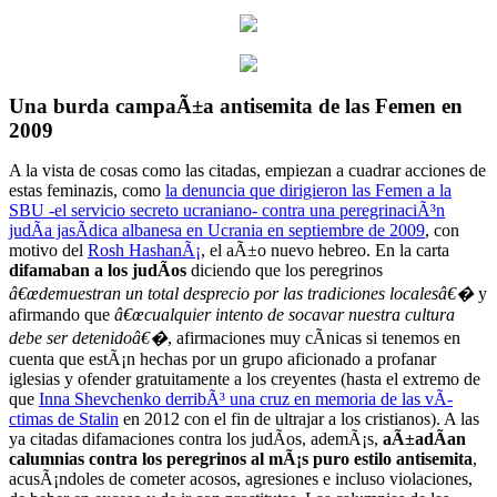
Una burda campaÃ±a antisemita de las Femen en
2009
A la vista de cosas como las citadas, empiezan a cuadrar acciones de
estas feminazis, como
la denuncia que dirigieron las Femen a la
SBU -el servicio secreto ucraniano- contra una peregrinaciÃ³n
judÃ­a jasÃ­dica albanesa en Ucrania en septiembre de 2009
, con
motivo del
Rosh HashanÃ¡
, el aÃ±o nuevo hebreo. En la carta
difamaban a los judÃ­os
diciendo que los peregrinos
â€œdemuestran un total desprecio por las tradiciones localesâ€�
y
afirmando que
â€œcualquier intento de socavar nuestra cultura
debe ser detenidoâ€�
, afirmaciones muy cÃ­nicas si tenemos en
cuenta que estÃ¡n hechas por un grupo aficionado a profanar
iglesias y ofender gratuitamente a los creyentes (hasta el extremo de
que
Inna Shevchenko derribÃ³ una cruz en memoria de las vÃ­
ctimas de Stalin
en 2012 con el fin de ultrajar a los cristianos). A las
ya citadas difamaciones contra los judÃ­os, ademÃ¡s,
aÃ±adÃ­an
calumnias contra los peregrinos al mÃ¡s puro estilo antisemita
,
acusÃ¡ndoles de cometer acosos, agresiones e incluso violaciones,