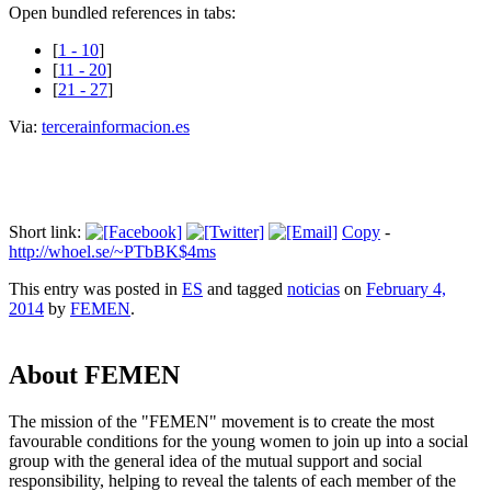
Open bundled references in tabs:
[
1 - 10
]
[
11 - 20
]
[
21 - 27
]
Via:
tercerainformacion.es
Short link:
Copy
-
http://whoel.se/~PTbBK$4ms
This entry was posted in
ES
and tagged
noticias
on
February 4,
2014
by
FEMEN
.
About FEMEN
The mission of the "FEMEN" movement is to create the most
favourable conditions for the young women to join up into a social
group with the general idea of the mutual support and social
responsibility, helping to reveal the talents of each member of the