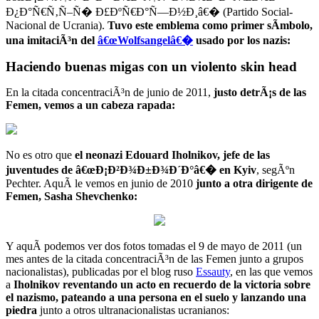
Ð¿Ð°Ñ€Ñ‚Ñ–Ñ� Ð£ÐºÑ€Ð°Ñ—Ð½Ð¸â€� (Partido Social-
Nacional de Ucrania).
Tuvo este emblema como primer sÃ­mbolo,
una imitaciÃ³n del
â€œWolfsangelâ€�
usado por los nazis:
Haciendo buenas migas con un violento skin head
En la citada concentraciÃ³n de junio de 2011,
justo detrÃ¡s de las
Femen, vemos a un cabeza rapada:
No es otro que
el neonazi Edouard Iholnikov, jefe de las
juventudes de â€œÐ¡Ð²Ð¾Ð±Ð¾Ð´Ð°â€� en Kyiv
, segÃºn
Pechter. AquÃ­ le vemos en junio de 2010
junto a otra dirigente de
Femen, Sasha Shevchenko:
Y aquÃ­ podemos ver dos fotos tomadas el 9 de mayo de 2011 (un
mes antes de la citada concentraciÃ³n de las Femen junto a grupos
nacionalistas), publicadas por el blog ruso
Essauty
, en las que vemos
a
Iholnikov reventando un acto en recuerdo de la victoria sobre
el nazismo, pateando a una persona en el suelo y lanzando una
piedra
junto a otros ultranacionalistas ucranianos: