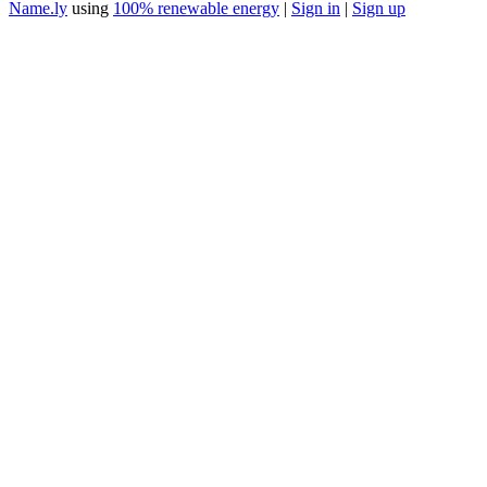
Name.ly
using
100% renewable energy
|
Sign in
|
Sign up