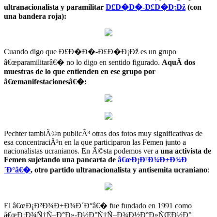
ultranacionalista y paramilitar
Ð£Ð�Ð�-Ð£Ð�Ð¡Ðž
(con
una bandera roja):
Cuando digo que Ð£Ð�Ð�-Ð£Ð�Ð¡Ðž es un grupo
â€œparamilitarâ€� no lo digo en sentido figurado.
AquÃ­ dos
muestras de lo que entienden en ese grupo por
â€œmanifestacionesâ€�:
Pechter tambiÃ©n publicÃ³ otras dos fotos muy significativas de
esa concentraciÃ³n en la que participaron las Femen junto a
nacionalistas ucranianos. En Ã©sta podemos ver a
una activista de
Femen sujetando una pancarta de
â€œÐ¡Ð²Ð¾Ð±Ð¾Ð
´Ð°â€�
, otro partido ultranacionalista y antisemita ucraniano
:
El â€œÐ¡Ð²Ð¾Ð±Ð¾Ð´Ð°â€� fue fundado en 1991 como
â€œÐ¡Ð¾Ñ†Ñ–Ð°Ð»-Ð½Ð°Ñ†Ñ–Ð¾Ð½Ð°Ð»ÑŒÐ½Ð°