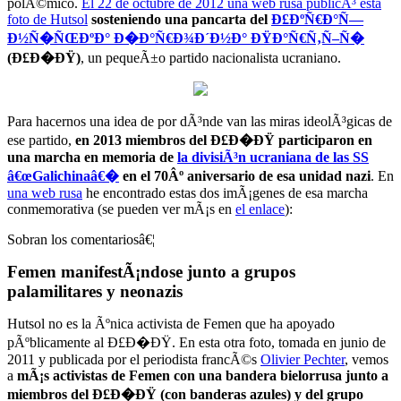
polÃ©mico.
El 22 de octubre de 2012 una web rusa publicÃ³ esta
foto de Hutsol
sosteniendo una pancarta del
Ð£ÐºÑ€Ð°Ñ—
Ð½Ñ�ÑŒÐºÐ° Ð�Ð°Ñ€Ð¾Ð´Ð½Ð° ÐŸÐ°Ñ€Ñ‚Ñ–Ñ�
(Ð£Ð�ÐŸ)
, un pequeÃ±o partido nacionalista ucraniano.
Para hacernos una idea de por dÃ³nde van las miras ideolÃ³gicas de
ese partido,
en 2013 miembros del Ð£Ð�ÐŸ participaron en
una marcha en memoria de
la divisiÃ³n ucraniana de las SS
â€œGalichinaâ€�
en el 70Âº aniversario de esa unidad nazi
. En
una web rusa
he encontrado estas dos imÃ¡genes de esa marcha
conmemorativa (se pueden ver mÃ¡s en
el enlace
):
Sobran los comentariosâ€¦
Femen manifestÃ¡ndose junto a grupos
palamilitares y neonazis
Hutsol no es la Ãºnica activista de Femen que ha apoyado
pÃºblicamente al Ð£Ð�ÐŸ. En esta otra foto, tomada en junio de
2011 y publicada por el periodista francÃ©s
Olivier Pechter
, vemos
a
mÃ¡s activistas de Femen con una bandera bielorrusa junto a
miembros del Ð£Ð�ÐŸ (con banderas azules) y del grupo