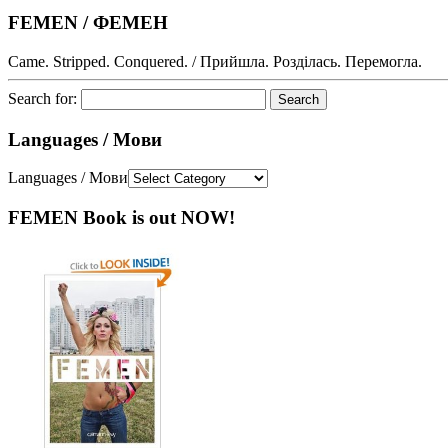
FEMEN / ФЕМЕН
Came. Stripped. Conquered. / Прийшла. Розділась. Перемогла.
Search for:
Languages / Мови
Languages / Мови
FEMEN Book is out NOW!