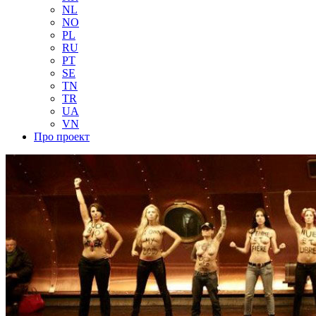
NL
NO
PL
RU
PT
SE
TN
TR
UA
VN
Про проект