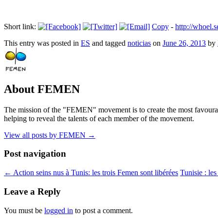
Short link:
Copy
-
http://whoe
This entry was posted in
ES
and tagged
noticias
on
June 26, 2013
by
About FEMEN
The mission of the "FEMEN" movement is to create the most favourable
helping to reveal the talents of each member of the movement.
View all posts by FEMEN
→
Post navigation
←
Action seins nus à Tunis: les trois Femen sont libérées
Tunisie : le
Leave a Reply
You must be
logged in
to post a comment.