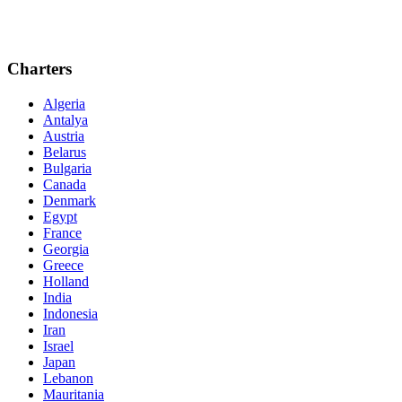
Charters
Algeria
Antalya
Austria
Belarus
Bulgaria
Canada
Denmark
Egypt
France
Georgia
Greece
Holland
India
Indonesia
Iran
Israel
Japan
Lebanon
Mauritania