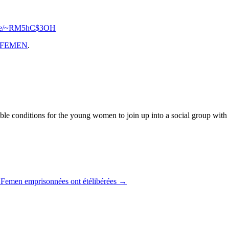
l.se/~RM5hC$3OH
FEMEN
.
 conditions for the young women to join up into a social group with the
s Femen emprisonnées ont étélibérées
→