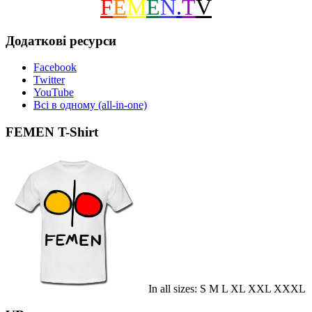
F
E
M
E
N
.
T
V
Додаткові ресурси
Facebook
Twitter
YouTube
Всі в одному (all-in-one)
FEMEN T-Shirt
In all sizes: S M L XL XXL XXXL