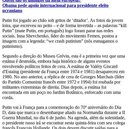
Quem são os inimigos da ideia europeia?
Obama pede apoio internacional para presidente eleito
ucraniano
Putin foi jogado ao chão sob gritos de ‘ditador’. As fotos da jovem
loira, que escreveu no peito – e de forma invertida – as palavras “kill
Putin” (mate Putin, em português) logo foram parar nas redes
sociais. Inna Shevchenko, líder do movimento Femen, postou a
imagem com a legenda: “we crash putinism” (nós esmagamos o
putinismo).
Segundo a direção do Museu Grévin, esta é a primeira vez que uma
estátua é destruída, embora haja histórico de alguns eventos
envolvendo políticos feitos de cera. A estátua de Valéry Giscard
d'Estaing (presidente da França entre 1974 e 1981) desapareceu em
1980. No ano anterior, a réplica de cera de Georges Marchais (líder
do Partido Comunista francês entre 1972 e 1994) foi roubada por
militantes extremistas de direita. Dias depois, a estátua foi
encontrada em um poço no Jardim Botânico, enforcado com uma
corda.
Putin vai à França para a comemoração do 70º aniversário do Dia
D, data que marca o desembarque aliado na Normandia durante a II
Guerra Mundial, no dia 6 de junho. Na agenda, além da solenidade,
o presidente russo irá se encontrar nesta quinta-feira com seu colega
francês François Hollande. Os dois devem discutir saídas para a