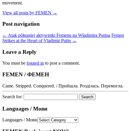
movement.
View all posts by FEMEN
→
Post navigation
←
Atak półnagiej aktywistki Femenu na Władimira Putina
Femen
Strikes at the Heart of Vladimir Putin
→
Leave a Reply
You must be
logged in
to post a comment.
FEMEN / ФЕМЕН
Came. Stripped. Conquered. / Прийшла. Розділась. Перемогла.
Search for:
Languages / Мови
Languages / Мови