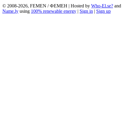
© 2008-2026, FEMEN / ФЕМЕН | Hosted by
Who-El.se?
and
Name.ly
using
100% renewable energy
|
Sign in
|
Sign up