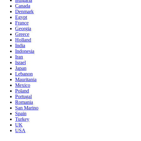
Bulgaria
Canada
Denmark
Egypt
France
Georgia
Greece
Holland
India
Indonesia
Iran
Israel
Japan
Lebanon
Mauritania
Mexico
Poland
Portugal
Romania
San Marino
Spain
Turkey
UK
USA