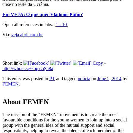
crise no leste da Ucrânia.
Em VEJA: O que quer Vladimir Putin?
Open all references in tabs: [
1 - 10
]
Via:
veja.abril.com.br
Short link:
Copy
-
http://whoel.se/~qq7ci$58a
This entry was posted in
PT
and tagged
notícia
on
June 5, 2014
by
FEMEN
.
About FEMEN
The mission of the "FEMEN" movement is to create the most
favourable conditions for the young women to join up into a social
group with the general idea of the mutual support and social
responsibility, helping to reveal the talents of each member of the