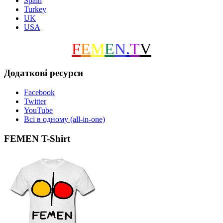
Spain
Turkey
UK
USA
F
E
M
E
N
.
T
V
Додаткові ресурси
Facebook
Twitter
YouTube
Всі в одному (all-in-one)
FEMEN T-Shirt