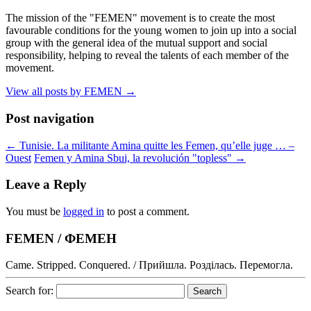
The mission of the "FEMEN" movement is to create the most
favourable conditions for the young women to join up into a social
group with the general idea of the mutual support and social
responsibility, helping to reveal the talents of each member of the
movement.
View all posts by FEMEN
→
Post navigation
←
Tunisie. La militante Amina quitte les Femen, qu’elle juge … –
Ouest
Femen y Amina Sbui, la revolución "topless"
→
Leave a Reply
You must be
logged in
to post a comment.
FEMEN / ФЕМЕН
Came. Stripped. Conquered. / Прийшла. Розділась. Перемогла.
Search for: