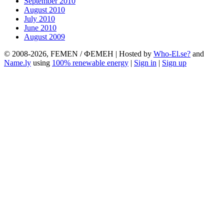
September 2010
August 2010
July 2010
June 2010
August 2009
© 2008-2026, FEMEN / ФЕМЕН | Hosted by
Who-El.se?
and
Name.ly
using
100% renewable energy
|
Sign in
|
Sign up