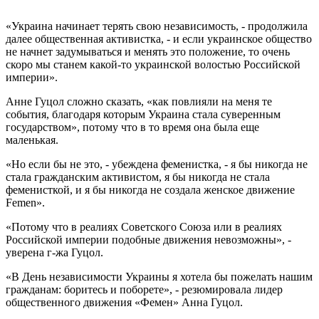
Анна Гуцол.
«Украина начинает терять свою независимость, - продолжила
далее общественная активистка, - и если украинское общество
не начнет задумываться и менять это положение, то очень
скоро мы станем какой-то украинской волостью Российской
империи».
Анне Гуцол сложно сказать, «как повлияли на меня те
события, благодаря которым Украина стала суверенным
государством», потому что в то время она была еще
маленькая.
«Но если бы не это, - убеждена феменистка, - я бы никогда не
стала гражданским активистом, я бы никогда не стала
феменисткой, и я бы никогда не создала женское движение
Femen».
«Потому что в реалиях Советского Союза или в реалиях
Российской империи подобные движения невозможны», -
уверена г-жа Гуцол.
«В День независимости Украины я хотела бы пожелать нашим
гражданам: боритесь и поборете», - резюмировала лидер
общественного движения «Фемен» Анна Гуцол.