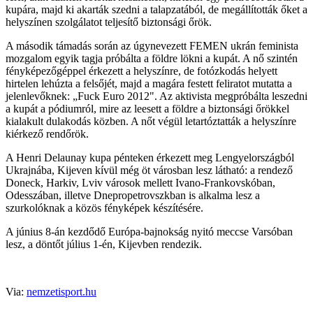
kupára, majd ki akarták szedni a talapzatából, de megállították őket a
helyszínen szolgálatot teljesítő biztonsági őrök.
A második támadás során az úgynevezett FEMEN ukrán feminista
mozgalom egyik tagja próbálta a földre lökni a kupát. A nő szintén
fényképezőgéppel érkezett a helyszínre, de fotózkodás helyett
hirtelen lehúzta a felsőjét, majd a magára festett feliratot mutatta a
jelenlevőknek: „Fuck Euro 2012". Az aktivista megpróbálta leszedni
a kupát a pódiumról, mire az leesett a földre a biztonsági őrökkel
kialakult dulakodás közben. A nőt végül letartóztatták a helyszínre
kiérkező rendőrök.
A Henri Delaunay kupa pénteken érkezett meg Lengyelországból
Ukrajnába, Kijeven kívül még öt városban lesz látható: a rendező
Doneck, Harkiv, Lviv városok mellett Ivano-Frankovskóban,
Odesszában, illetve Dnepropetrovszkban is alkalma lesz a
szurkolóknak a közös fényképek készítésére.
A június 8-án kezdődő Európa-bajnokság nyitó meccse Varsóban
lesz, a döntőt július 1-én, Kijevben rendezik.
Via:
nemzetisport.hu