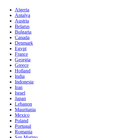
Algeria
Antalya
Austria
Belarus
Bulgaria
Canada
Denmark
Egypt
France
Georgia
Greece
Holland
India
Indonesia
Iran
Israel
Japan
Lebanon
Mauritania
Mexico
Poland
Portugal
Romania
San Marino