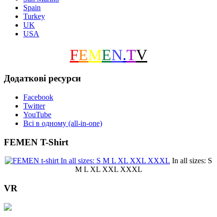
Spain
Turkey
UK
USA
F
E
M
E
N
.
T
V
Додаткові ресурси
Facebook
Twitter
YouTube
Всі в одному (all-in-one)
FEMEN T-Shirt
In all sizes: S
M L XL XXL XXXL
VR