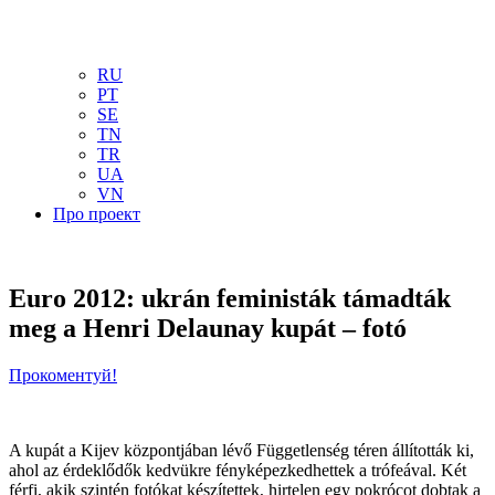
NL
NO
PL
RU
PT
SE
TN
TR
UA
VN
Про проект
Euro 2012: ukrán feministák támadták
meg a Henri Delaunay kupát – fotó
Прокоментуй!
A kupát a Kijev központjában lévő Függetlenség téren állították ki,
ahol az érdeklődők kedvükre fényképezkedhettek a trófeával. Két
férfi, akik szintén fotókat készítettek, hirtelen egy pokrócot dobtak a