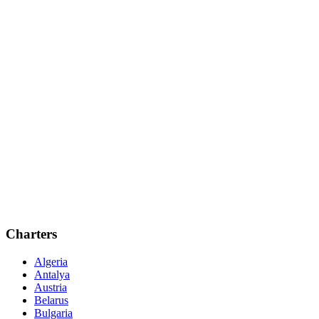
Charters
Algeria
Antalya
Austria
Belarus
Bulgaria