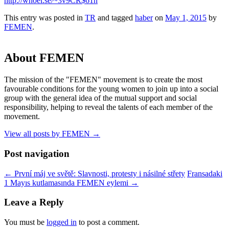
http://whoel.se/~3v9CR$61n
This entry was posted in
TR
and tagged
haber
on
May 1, 2015
by
FEMEN
.
About FEMEN
The mission of the "FEMEN" movement is to create the most
favourable conditions for the young women to join up into a social
group with the general idea of the mutual support and social
responsibility, helping to reveal the talents of each member of the
movement.
View all posts by FEMEN
→
Post navigation
←
První máj ve světě: Slavnosti, protesty i násilné střety
Fransadaki
1 Mayıs kutlamasında FEMEN eylemi
→
Leave a Reply
You must be
logged in
to post a comment.