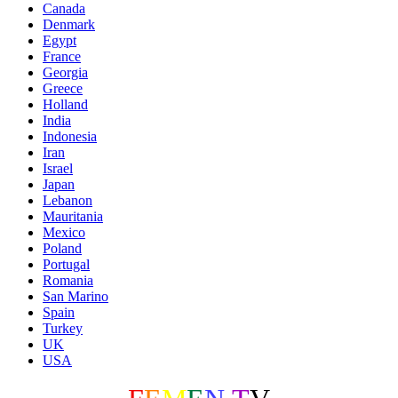
Canada
Denmark
Egypt
France
Georgia
Greece
Holland
India
Indonesia
Iran
Israel
Japan
Lebanon
Mauritania
Mexico
Poland
Portugal
Romania
San Marino
Spain
Turkey
UK
USA