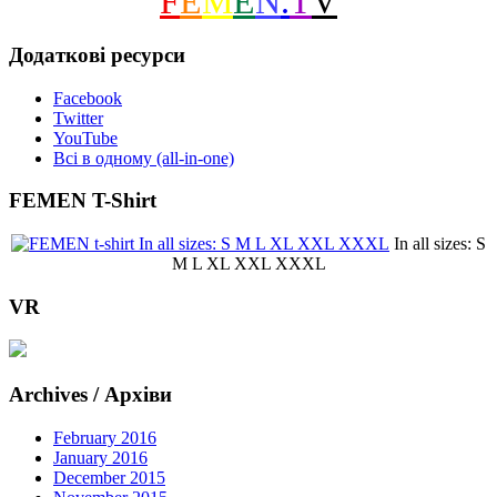
F
E
M
E
N
.
T
V
Додаткові ресурси
Facebook
Twitter
YouTube
Всі в одному (all-in-one)
FEMEN T-Shirt
In all sizes: S
M L XL XXL XXXL
VR
Archives / Архіви
February 2016
January 2016
December 2015