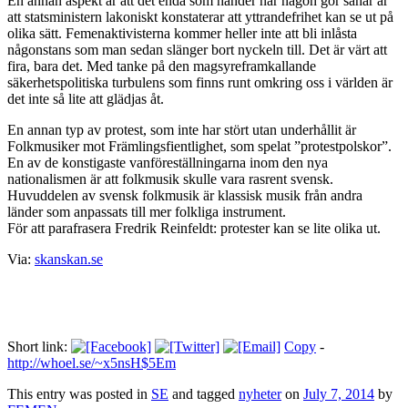
En annan aspekt
är att det enda som händer när någon gör såhär är
att statsministern lakoniskt konstaterar att yttrandefrihet kan se ut på
olika sätt. Femenaktivisterna kommer heller inte att bli inlåsta
någonstans som man sedan slänger bort nyckeln till. Det är värt att
fira, bara det. Med tanke på den magsyreframkallande
säkerhetspolitiska turbulens som finns runt omkring oss i världen är
det inte så lite att glädjas åt.
En annan typ
av protest, som inte har stört utan underhållit är
Folkmusiker mot Främlingsfientlighet, som spelat ”protestpolskor”.
En av de konstigaste vanföreställningarna inom den nya
nationalismen är att folkmusik skulle vara rasrent svensk.
Huvuddelen av svensk folkmusik är klassisk musik från andra
länder som anpassats till mer folkliga instrument.
För att parafrasera Fredrik Reinfeldt: protester kan se lite olika ut.
Via:
skanskan.se
Short link:
Copy
-
http://whoel.se/~x5nsH$5Em
This entry was posted in
SE
and tagged
nyheter
on
July 7, 2014
by