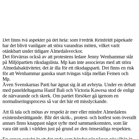
I den bästa av världar hade aktivisterna behandlats mindre hårdhänt,
men det var uppenbart att polisen gick på instinkt. Och det är bättre
att man får beklaga några blåmärken än att vi har ännu ett avlidet
statsråd att sörja. Femenaktivisterna är fridsamma men det finns
inget som säger att någon inte skulle låtsas tillhöra Femen för att
sedan bära vapen.
Det finns två
aspekter på det hela: som Fredrik Reinfeldt påpekade
har det blivit vanligare att störa varandras möten, vilket varit
otänkbart under tidigare Almedalsveckor.
Det förvärras också av att protestens ledare Jenny Wenhammar står
på Miljöpartiets riksdagslista. Mp kan inte associeras med att störa
Almedalsaktiviteter, det är illa för ett riksdagsparti. Det finns en risk
för att Wenhammar ganska snart tvingas välja mellan Femen och
Mp.
Även Svenskarnas Parti har ägnat sig åt att avbryta. Under en debatt
med paneldeltagarna Hanif Bali och Victoria Kawesa stod de enligt
de närvarande och skrek. Om partiet försöker gå igenom en
normaliseringsprocess så var det här ett misslyckande.
Att få tala
och mötas av respekt är mer eller mindre Almedalens
existensberättigande. Blir det skrik-, protest- och hotfest som överallt
annars finns knappast något syfte med sammankomsten, som lär
vara rätt unik i världen just på grund av den ömsesidiga respekten.