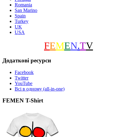
Romania
San Marino
Spain
Turkey
UK
USA
F
E
M
E
N
.
T
V
Додаткові ресурси
Facebook
Twitter
YouTube
Всі в одному (all-in-one)
FEMEN T-Shirt