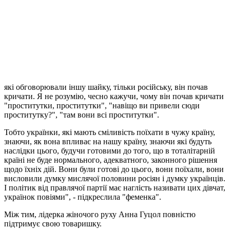
обличчям у саму правду, кулаком в обличчя. Іншого виходу
немає в України", - додала вона.
Нагадаємо, вчора в прямому ефірі програми "Шустер Live"
Олександра Шевченка накинулася на депутата від Партії
регіонів Вадима Колесніченка, який назвав її "позором",
"проституткою" та "п'яною бабою".
"Коли я почала говорити з цією шайкою "воров и жуликов",
які обговорювали іншу шайку, тільки російську, він почав
кричати. Я не розумію, чесно кажучи, чому він почав кричати
"проститутки, проститутки", "навіщо ви привели сюди
проститутку?", "там вони всі проститутки".
Тобто українки, які мають сміливість поїхати в чужу країну,
знаючи, як вона впливає на нашу країну, знаючи які будуть
наслідки цього, будучи готовими до того, що в тоталітарній
країні не буде нормального, адекватного, законного рішення
щодо їхніх дій. Вони були готові до цього, вони поїхали, вони
висловили думку мислячої половини росіян і думку українців.
І політик від правлячої партії має наглість називати цих дівчат,
українок повіями", - підкреслила "феменка".
Між тим, лідерка жіночого руху Анна Гуцол повністю
підтримує свою товаришку.