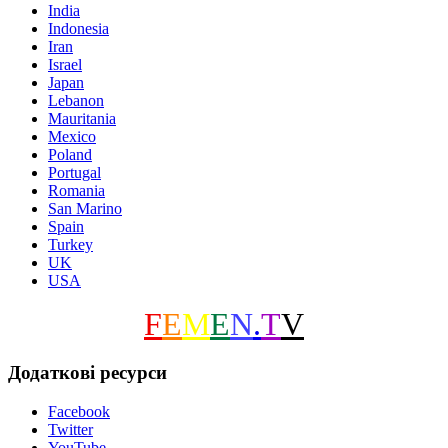
India
Indonesia
Iran
Israel
Japan
Lebanon
Mauritania
Mexico
Poland
Portugal
Romania
San Marino
Spain
Turkey
UK
USA
F
E
M
E
N
.
T
V
Додаткові ресурси
Facebook
Twitter
YouTube