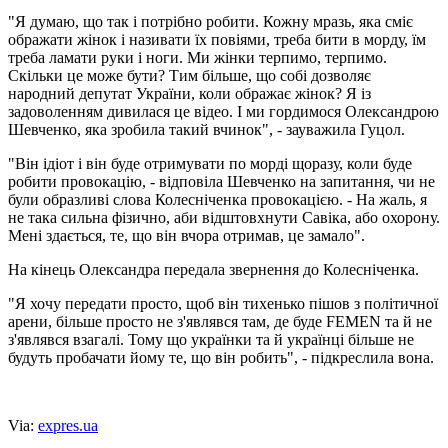
"Я думаю, що так і потрібно робити. Кожну мразь, яка сміє
ображати жінок і називати їх повіями, треба бити в морду, їм
треба ламати руки і ноги. Ми жінки терпимо, терпимо.
Скільки це може бути? Тим більше, що собі дозволяє
народний депутат України, коли ображає жінок? Я із
задоволенням дивилася це відео. І ми гордимося Олександрою
Шевченко, яка зробила такий вчинок", - зауважила Гуцол.
"Він ідіот і він буде отримувати по морді щоразу, коли буде
робити провокацію, - відповіла Шевченко на запитання, чи не
були образливі слова Колесніченка провокацією. - На жаль, я
не така сильна фізично, аби відштовхнути Савіка, або охорону.
Мені здається, те, що він вчора отримав, це замало".
На кінець Олександра передала звернення до Колесніченка.
"Я хочу передати просто, щоб він тихенько пішов з політичної
арени, більше просто не з'являвся там, де буде FEMEN та й не
з'являвся взагалі. Тому що українки та й українці більше не
будуть пробачати йому те, що він робить", - підкреслила вона.
Via:
expres.ua