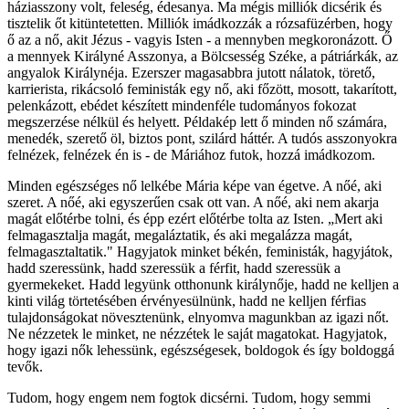
háziasszony volt, feleség, édesanya. Ma mégis milliók dicsérik és
tisztelik őt kitüntetetten. Milliók imádkozzák a rózsafüzérben, hogy
ő az a nő, akit Jézus - vagyis Isten - a mennyben megkoronázott. Ő
a mennyek Királyné Asszonya, a Bölcsesség Széke, a pátriárkák, az
angyalok Királynéja. Ezerszer magasabbra jutott nálatok, törető,
karrierista, rikácsoló feministák egy nő, aki főzött, mosott, takarított,
pelenkázott, ebédet készített mindenféle tudományos fokozat
megszerzése nélkül és helyett. Példakép lett ő minden nő számára,
menedék, szerető öl, biztos pont, szilárd háttér. A tudós asszonyokra
felnézek, felnézek én is - de Máriához futok, hozzá imádkozom.
Minden egészséges nő lelkébe Mária képe van égetve. A nőé, aki
szeret. A nőé, aki egyszerűen csak ott van. A nőé, aki nem akarja
magát előtérbe tolni, és épp ezért előtérbe tolta az Isten. „Mert aki
felmagasztalja magát, megaláztatik, és aki megalázza magát,
felmagasztaltatik." Hagyjatok minket békén, feministák, hagyjátok,
hadd szeressünk, hadd szeressük a férfit, hadd szeressük a
gyermekeket. Hadd legyünk otthonunk királynője, hadd ne kelljen a
kinti világ törtetésében érvényesülnünk, hadd ne kelljen férfias
tulajdonságokat növesztenünk, elnyomva magunkban az igazi nőt.
Ne nézzetek le minket, ne nézzétek le saját magatokat. Hagyjatok,
hogy igazi nők lehessünk, egészségesek, boldogok és így boldoggá
tevők.
Tudom, hogy engem nem fogtok dicsérni. Tudom, hogy semmi