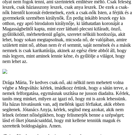
olyat nem fogok tenni, ami szerintetek említésre méltó. Csak feleség
leszek, csak háziasszony leszek, csak anya leszek. De ezek a csak-
nők Istentől koronát érdemelnek, ezek a csak-nők Isten, a férjük és a
gyermekeik szemében királynők. Én pedig inkább leszek egy kis
otthon, egy apró birodalom királynője, ki láthatatlan koronáját a
Magasságbelitől kapta, mint ezer látható plecsni kifáradt, önző,
gyűlölködő, mérhetetlenül gőgös, szeretet nélküli hordozója, akit
lehet, hogy sokan megtapsolnak, micsoda nő, de valójában, amire
született mint nő, abban nem ér el semmit, saját nemének és a másik
nemnek is csak karikatúrája, akinek az egész élete abból áll, hogy
más legyen, mint aminek lennie kéne, és gyűlölje a világot, hogy
nem lehet az.
Drága Mária, Te kedves csak-nő, aki nélkül nem mehetett volna
végbe a Megváltás: kérlek, imádkozz értünk, hogy a sátán terve, a
nemek felforgatása, egymásnak uszítása ne jusson diadalra. Kérlek,
taníts meg minket, milyen az igazi nő, hogy mi is azok lehessünk.
Ha házas hivatásunk van, adj mellénk igazi férfiakat, akik ebben
segítenek. Jótanács Anyja, kérlek, segítsd meg azokat, akik nem
lelnek örömet nőiségükben, hogy felismerjék benne a szépséget;
lásd el őket jótanácsaiddal, hogy mit kellene tenniük maguk és
szeretteik boldogságára. Amen.