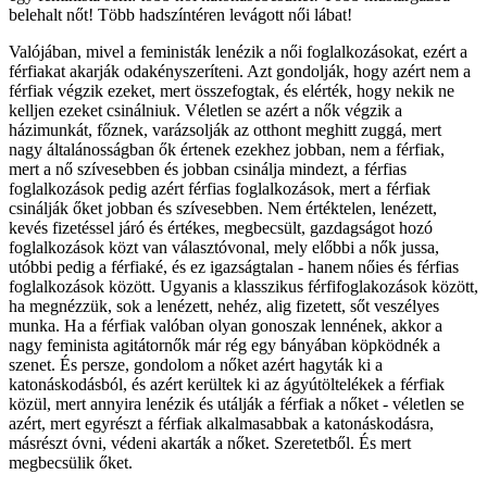
belehalt nőt! Több hadszíntéren levágott női lábat!
Valójában, mivel a feministák lenézik a női foglalkozásokat, ezért a
férfiakat akarják odakényszeríteni. Azt gondolják, hogy azért nem a
férfiak végzik ezeket, mert összefogtak, és elérték, hogy nekik ne
kelljen ezeket csinálniuk. Véletlen se azért a nők végzik a
házimunkát, főznek, varázsolják az otthont meghitt zuggá, mert
nagy általánosságban ők értenek ezekhez jobban, nem a férfiak,
mert a nő szívesebben és jobban csinálja mindezt, a férfias
foglalkozások pedig azért férfias foglalkozások, mert a férfiak
csinálják őket jobban és szívesebben. Nem értéktelen, lenézett,
kevés fizetéssel járó és értékes, megbecsült, gazdagságot hozó
foglalkozások közt van választóvonal, mely előbbi a nők jussa,
utóbbi pedig a férfiaké, és ez igazságtalan - hanem nőies és férfias
foglalkozások között. Ugyanis a klasszikus férfifoglakozások között,
ha megnézzük, sok a lenézett, nehéz, alig fizetett, sőt veszélyes
munka. Ha a férfiak valóban olyan gonoszak lennének, akkor a
nagy feminista agitátornők már rég egy bányában köpködnék a
szenet. És persze, gondolom a nőket azért hagyták ki a
katonáskodásból, és azért kerültek ki az ágyútöltelékek a férfiak
közül, mert annyira lenézik és utálják a férfiak a nőket - véletlen se
azért, mert egyrészt a férfiak alkalmasabbak a katonáskodásra,
másrészt óvni, védeni akarták a nőket. Szeretetből. És mert
megbecsülik őket.