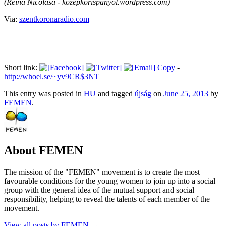
(Reina Nicolasa - kozepkorispanyol.wordpress.com)
Via:
szentkoronaradio.com
Short link:
Copy
-
http://whoel.se/~yv9CR$3NT
This entry was posted in
HU
and tagged
újság
on
June 25, 2013
by
FEMEN
.
About FEMEN
The mission of the "FEMEN" movement is to create the most
favourable conditions for the young women to join up into a social
group with the general idea of the mutual support and social
responsibility, helping to reveal the talents of each member of the
movement.
View all posts by FEMEN
→