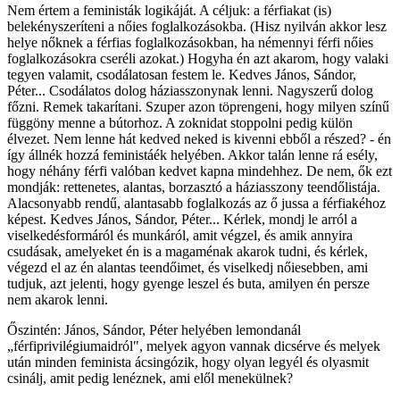
Nem értem a feministák logikáját. A céljuk: a férfiakat (is)
belekényszeríteni a nőies foglalkozásokba. (Hisz nyilván akkor lesz
helye nőknek a férfias foglalkozásokban, ha némennyi férfi nőies
foglalkozásokra cseréli azokat.) Hogyha én azt akarom, hogy valaki
tegyen valamit, csodálatosan festem le. Kedves János, Sándor,
Péter... Csodálatos dolog háziasszonynak lenni. Nagyszerű dolog
főzni. Remek takarítani. Szuper azon töprengeni, hogy milyen színű
függöny menne a bútorhoz. A zoknidat stoppolni pedig külön
élvezet. Nem lenne hát kedved neked is kivenni ebből a részed? - én
így állnék hozzá feministáék helyében. Akkor talán lenne rá esély,
hogy néhány férfi valóban kedvet kapna mindehhez. De nem, ők ezt
mondják: rettenetes, alantas, borzasztó a háziasszony teendőlistája.
Alacsonyabb rendű, alantasabb foglalkozás az ő jussa a férfiakéhoz
képest. Kedves János, Sándor, Péter... Kérlek, mondj le arról a
viselkedésformáról és munkáról, amit végzel, és amik annyira
csudásak, amelyeket én is a magaménak akarok tudni, és kérlek,
végezd el az én alantas teendőimet, és viselkedj nőiesebben, ami
tudjuk, azt jelenti, hogy gyenge leszel és buta, amilyen én persze
nem akarok lenni.
Őszintén: János, Sándor, Péter helyében lemondanál
„férfiprivilégiumaidról", melyek agyon vannak dicsérve és melyek
után minden feminista ácsingózik, hogy olyan legyél és olyasmit
csinálj, amit pedig lenéznek, ami elől menekülnek?