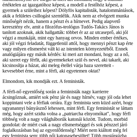
értéktelen az igazgatóhoz képest, a modell a festőhöz képest, a
gyermek a szüleihez képest? Dölyfös kapitalisták, hatalommániások,
akik a felületes csillogást szemlélik. Akik nem az elvégzett munka
minőségét nézik, hanem a pénzt és a hírnevet. Pedig alapvető
keresztény elv, amit a filozófus-teológus Tudós-Takács János is
tanított azoknak, akik hallgatták: többet ér az az utcaseprő, aki jól
végzi a munkáját, mint egy hanyag orvos. Minden ember értékes,
aki jól végzi feladatát, függetlenül attól, hogy mennyi pénzt kap érte
vagy milyen elismerést vált ki az istentelen környezetéből. Ennek
analógiájára egy másik kérdés: ki meri azt mondani, hogy az a nő,
aki szeret egy férfit, aki gyermekeket szül és nevel, aki takarít, aki
kicsinosítja a házat, aki meleg étellel várja haza szeretteit -
kevesebbet érne, mint a férfi, aki egyetemen oktat?
Elmondom, kik mondják ezt. A feministák.
A férfi-nő egyenlőség során a feministák nagy karrierre
ácsingóznak, amiért sok pénz jár és nagy hírnév, vagy jól oda lehet
koppintani vele a férfiak orrára. Egy feminista sem küzd azért, hogy
ugyanannyi bányásznő lehessen, mint férfi. Egy feministát se láttam
még, hogy azért szidta volna a „patriarcha elnyomókat", hogy férfi
többség volt a nagy világháborúk katonái között. Tudom, morbid
gondolat: de miért csak a nagy elismertséggel és sok pénzzel járó
foglalkozásban baj az egyenlőtlenség? Miért nem kiáltott még fel
egy feminista sem: több női katonasebesültet! Több mustárgázba