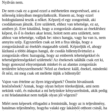
Nyilván nem.
De nem csak ez a gond ezzel a mérhetetlen megvetéssel, ami a
nőiesség irányában megnyilatkozik. Hanem az, hogy ezzel
boldogtalanná teszik a nőket. Képzelj el egy zongoristát, aki
csodálatosan játszik. Erre született, ehhez van tehetsége, ez az,
amiben jó. Erre kitalálná, hogy a zongorázás alantas az énekléshez
képest, és ő is énekes akar lenni, holott nem arra született, nem
ahhoz van tehetsége, valljuk be: nincs hangja, vagy ha van is, nem
annyira szép. Egyszerűen csak az lett a fixa ideája, hogy a
zongorázásnál az éneklés magasabb szintű. Képzeljük el, ahogy
lázítaná a többi átlagos hangú, de csodás billentyűvirtuózt a
zongorázás ellen: hazugság, hogy az emberek tehetségekkel és
tehetségtelenségekkel születnek! Az énekesek találták csak ezt ki,
hogy gonoszul elnyomjanak minket és az alantas zongorázás
területére kényszerítsenek! Nézd az énekest: kiáll, énekel, mindenki
őt nézi, mi meg csak ott mellette ütjük a billentyűt!
Vajon van értelme az ilyen irigységnek? Önnön hivatásunk
lenézésének? Annak, hogy olyan helyre törekedjünk, ami nem
nekünk való, és másokat a mi helyünkre kényszerítsünk, akik pedig
a mi feladatainkat nem tudják olyan jól végezni?
Miért nem képesek elfogadni a feministák, hogy az is teljesítmény,
hatalmas teljesítmény, hogyha valaki egy lakásból otthont csinál, ha