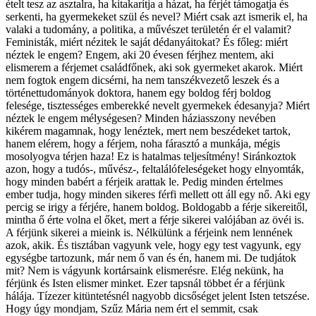
ételt tesz az asztalra, ha kitakarítja a házat, ha férjét támogatja és
serkenti, ha gyermekeket szül és nevel? Miért csak azt ismerik el, ha
valaki a tudomány, a politika, a művészet területén ér el valamit?
Feministák, miért nézitek le saját dédanyáitokat? És főleg: miért
néztek le engem? Engem, aki 20 évesen férjhez mentem, aki
elismerem a férjemet családfőnek, aki sok gyermeket akarok. Miért
nem fogtok engem dicsérni, ha nem tanszékvezető leszek és a
történettudományok doktora, hanem egy boldog férj boldog
felesége, tisztességes emberekké nevelt gyermekek édesanyja? Miért
néztek le engem mélységesen? Minden háziasszony nevében
kikérem magamnak, hogy lenéztek, mert nem beszédeket tartok,
hanem elérem, hogy a férjem, noha fárasztó a munkája, mégis
mosolyogva térjen haza! Ez is hatalmas teljesítmény! Siránkoztok
azon, hogy a tudós-, művész-, feltalálófeleségeket hogy elnyomták,
hogy minden babért a férjeik arattak le. Pedig minden értelmes
ember tudja, hogy minden sikeres férfi mellett ott áll egy nő. Aki egy
percig se irigy a férjére, hanem boldog. Boldogabb a férje sikereitől,
mintha ő érte volna el őket, mert a férje sikerei valójában az övéi is.
A férjünk sikerei a mieink is. Nélkülünk a férjeink nem lennének
azok, akik. És tisztában vagyunk vele, hogy egy test vagyunk, egy
egységbe tartozunk, már nem ő van és én, hanem mi. De tudjátok
mit? Nem is vágyunk kortársaink elismerésre. Elég nekünk, ha
férjünk és Isten elismer minket. Ezer tapsnál többet ér a férjünk
hálája. Tízezer kitüntetésnél nagyobb dicsőséget jelent Isten tetszése.
Hogy úgy mondjam, Szűz Mária nem ért el semmit, csak