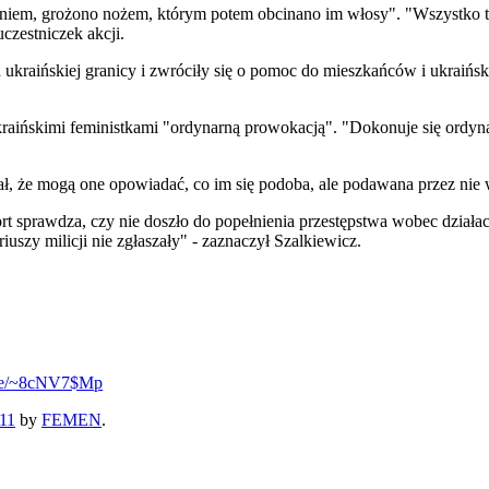
leniem, grożono nożem, którym potem obcinano im włosy". "Wszystko 
czestniczek akcji.
m od ukraińskiej granicy i zwróciły się o pomoc do mieszkańców i ukrai
ińskimi feministkami "ordynarną prowokacją". "Dokonuje się ordynarn
odał, że mogą one opowiadać, co im się podoba, ale podawana przez ni
t sprawdza, czy nie doszło do popełnienia przestępstwa wobec działa
uszy milicji nie zgłaszały" - zaznaczył Szalkiewicz.
.se/~8cNV7$Mp
11
by
FEMEN
.