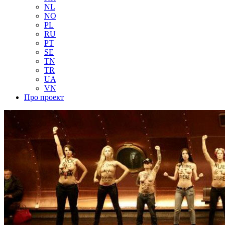
NL
NO
PL
RU
PT
SE
TN
TR
UA
VN
Про проект