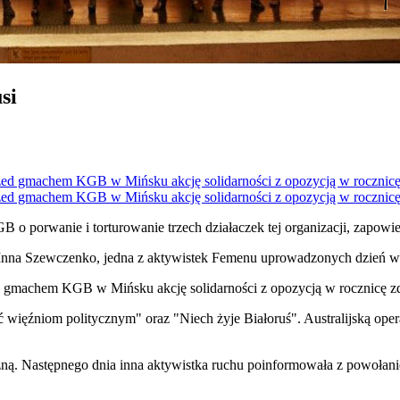
si
B o porwanie i torturowanie trzech działaczek tej organizacji, zapowi
a Inna Szewczenko, jedna z aktywistek Femenu uprowadzonych dzień wc
zed gmachem KGB w Mińsku akcję solidarności z opozycją w rocznicę z
 więźniom politycznym" oraz "Niech żyje Białoruś". Australijską opera
czną. Następnego dnia inna aktywistka ruchu poinformowała z powołani