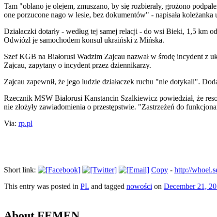
Tam "oblano je olejem, zmuszano, by się rozbierały, grożono podpa
one porzucone nago w lesie, bez dokumentów" - napisała koleżanka u
Działaczki dotarły - według tej samej relacji - do wsi Bieki, 1,5 k
Odwiózł je samochodem konsul ukraiński z Mińska.
Szef KGB na Białorusi Wadzim Zajcau nazwał w środę incydent z ukra
Zajcau, zapytany o incydent przez dziennikarzy.
Zajcau zapewnił, że jego ludzie działaczek ruchu "nie dotykali". D
Rzecznik MSW Białorusi Kanstancin Szalkiewicz powiedział, że resor
nie złożyły zawiadomienia o przestępstwie. "Zastrzeżeń do funkcjonari
Via:
rp.pl
Short link:
Copy
-
http://whoel
This entry was posted in
PL
and tagged
nowości
on
December 21, 20
About FEMEN