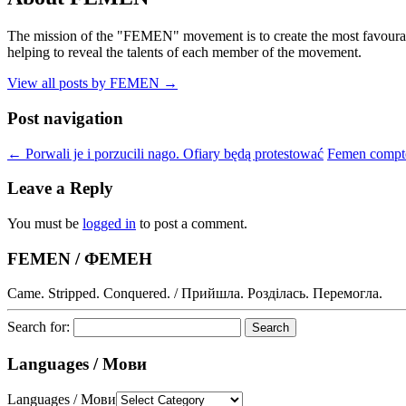
The mission of the "FEMEN" movement is to create the most favourable
helping to reveal the talents of each member of the movement.
View all posts by FEMEN
→
Post navigation
←
Porwali je i porzucili nago. Ofiary będą protestować
Femen compte
Leave a Reply
You must be
logged in
to post a comment.
FEMEN / ФЕМЕН
Came. Stripped. Conquered. / Прийшла. Розділась. Перемогла.
Search for:
Languages / Мови
Languages / Мови