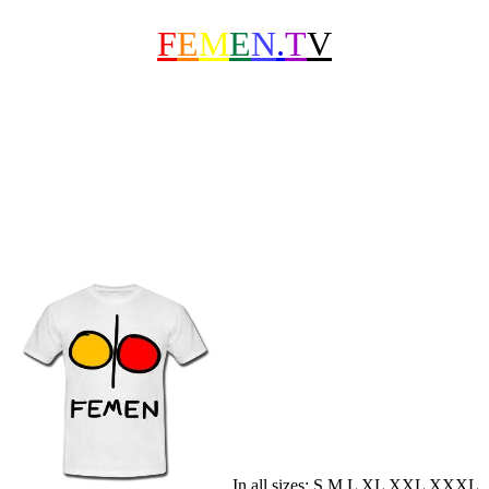
F
E
M
E
N
.
T
V
In all sizes: S M L XL XXL XXXL