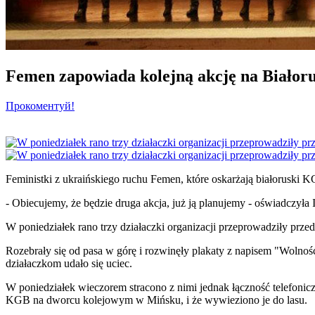
Femen zapowiada kolejną akcję na Białoru
Прокоментуй!
Feministki z ukraińskiego ruchu Femen, które oskarżają białoruski KG
- Obiecujemy, że będzie druga akcja, już ją planujemy - oświadczył
W poniedziałek rano trzy działaczki organizacji przeprowadziły pr
Rozebrały się od pasa w górę i rozwinęły plakaty z napisem "Wolność
działaczkom udało się uciec.
W poniedziałek wieczorem stracono z nimi jednak łączność telefoni
KGB na dworcu kolejowym w Mińsku, i że wywieziono je do lasu.