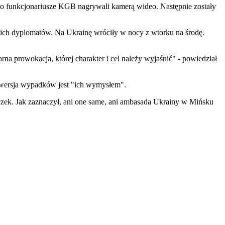
to funkcjonariusze KGB nagrywali kamerą wideo. Następnie zostały
ńskich dyplomatów. Na Ukrainę wróciły w nocy z wtorku na środę.
a prowokacja, której charakter i cel należy wyjaśnić" - powiedział
e wersja wypadków jest "ich wymysłem".
czek. Jak zaznaczył, ani one same, ani ambasada Ukrainy w Mińsku