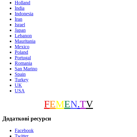
Holland
India
Indonesia
Iran
Israel
Japan
Lebanon
Mauritania
Mexico
Poland
Portugal
Romania
San Marino
Spain
Turkey
UK
USA
F
E
M
E
N
.
T
V
Додаткові ресурси
Facebook
Twitter