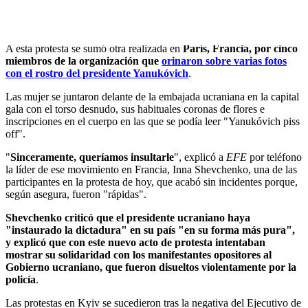
subir
Solidaridad gala
A esta protesta se sumó otra realizada en
París, Francia, por cinco
miembros de la organización que
orinaron sobre varias fotos
con el rostro del presidente Yanukóvich
.
Las mujer se juntaron delante de la embajada ucraniana en la capital
gala con el torso desnudo, sus habituales coronas de flores e
inscripciones en el cuerpo en las que se podía leer "Yanukóvich piss
off".
"
Sinceramente, queríamos insultarle
", explicó a
EFE
por teléfono
la líder de ese movimiento en Francia, Inna Shevchenko, una de las
participantes en la protesta de hoy, que acabó sin incidentes porque,
según asegura, fueron "rápidas".
Shevchenko criticó que el presidente ucraniano haya
"instaurado la dictadura" en su país "en su forma más pura",
y explicó que con este nuevo acto de protesta intentaban
mostrar su solidaridad con los manifestantes opositores al
Gobierno ucraniano, que fueron disueltos violentamente por la
policía
.
Las protestas en Kyiv se sucedieron tras la negativa del Ejecutivo de