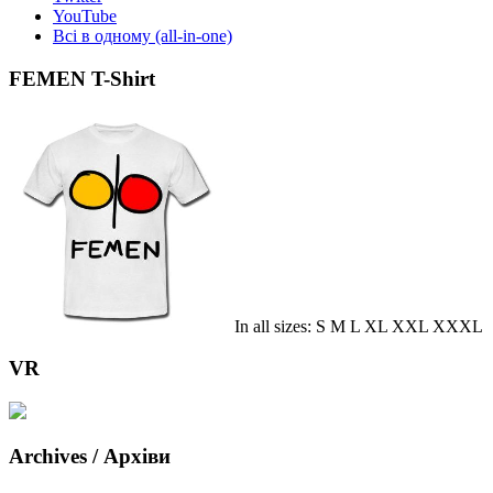
YouTube
Всі в одному (all-in-one)
FEMEN T-Shirt
In all sizes: S M L XL XXL XXXL
VR
Archives / Архіви