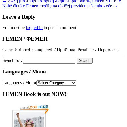
←
Άλλη μία προβοκατόρικη διαμαρτυρία από τις Femen
VIDEO:
Nahé členky Femen močily na obličej prezidenta Janukovyče
→
Leave a Reply
You must be
logged in
to post a comment.
FEMEN / ФЕМЕН
Came. Stripped. Conquered. / Прийшла. Розділась. Перемогла.
Search for:
Languages / Мови
Languages / Мови
FEMEN Book is out NOW!