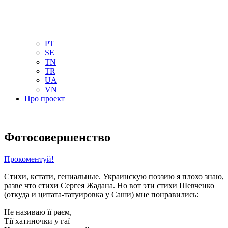
NL
NO
PL
RU
PT
SE
TN
TR
UA
VN
Про проект
Фотосовершенство
Прокоментуй!
Стихи, кстати, гениальные. Украинскую поэзию я плохо знаю,
разве что стихи Сергея Жадана. Но вот эти стихи Шевченко
(откуда и цитата-татуировка у Саши) мне понравились:
Не називаю її раєм,
Тiї хатиночки у гаї