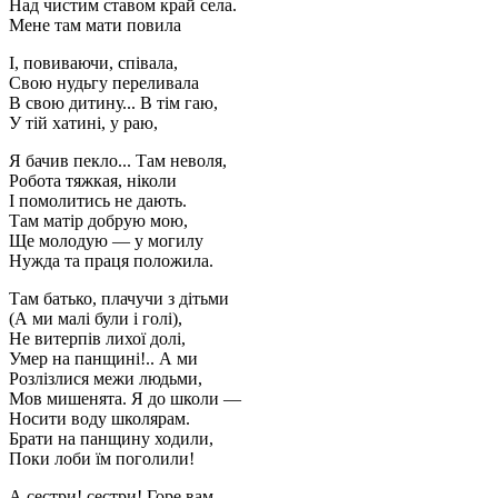
Над чистим ставом край села.
Мене там мати повила
I, повиваючи, спiвала,
Свою нудьгу переливала
В свою дитину... В тiм гаю,
У тiй хатинi, у раю,
Я бачив пекло... Там неволя,
Робота тяжкая, нiколи
I помолитись не дають.
Там матiр добрую мою,
Ще молодую — у могилу
Нужда та праця положила.
Там батько, плачучи з дiтьми
(А ми малi були i голi),
Не витерпiв лихої долi,
Умер на панщинi!.. А ми
Розлiзлися межи людьми,
Мов мишенята. Я до школи —
Носити воду школярам.
Брати на панщину ходили,
Поки лоби їм поголили!
А сестри! сестри! Горе вам,