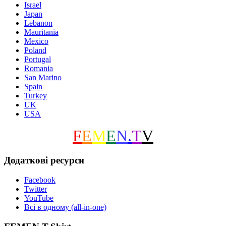
Israel
Japan
Lebanon
Mauritania
Mexico
Poland
Portugal
Romania
San Marino
Spain
Turkey
UK
USA
F
E
M
E
N
.
T
V
Додаткові ресурси
Facebook
Twitter
YouTube
Всі в одному (all-in-one)