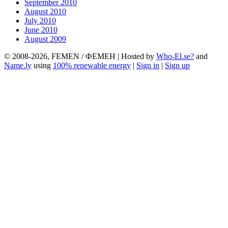
September 2010
August 2010
July 2010
June 2010
August 2009
© 2008-2026, FEMEN / ФЕМЕН | Hosted by
Who-El.se?
and
Name.ly
using
100% renewable energy
|
Sign in
|
Sign up