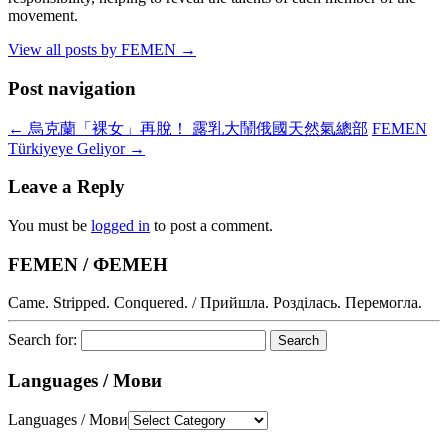
movement.
View all posts by FEMEN
→
Post navigation
←
烏克蘭「裸女」再脫！ 露乳大鬧俄國天然氣總部
FEMEN
Türkiyeye Geliyor
→
Leave a Reply
You must be
logged in
to post a comment.
FEMEN / ФЕМЕН
Came. Stripped. Conquered. / Прийшла. Розділась. Перемогла.
Search for:
Languages / Мови
Languages / Мови