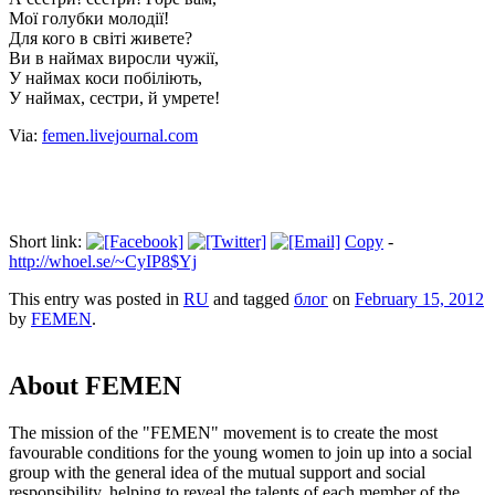
Мої голубки молодiї!
Для кого в свiтi живете?
Ви в наймах виросли чужiї,
У наймах коси побiлiють,
У наймах, сестри, й умрете!
Via:
femen.livejournal.com
Short link:
Copy
-
http://whoel.se/~CyIP8$Yj
This entry was posted in
RU
and tagged
блог
on
February 15, 2012
by
FEMEN
.
About FEMEN
The mission of the "FEMEN" movement is to create the most
favourable conditions for the young women to join up into a social
group with the general idea of the mutual support and social
responsibility, helping to reveal the talents of each member of the