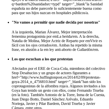
q=bardem%20sanidadsrc=typd" target="_blank"la Sanidad
española no debe parecerle lo suficientemente buena como
para que sus hijos nazcan en hospitales públicos/a.
"No vamos a permitir que nadie decida por nosotras"
A la izquierda, Marian Álvarez, Mejor interpretación
femenina protagonista por emLa herida/em. A la derecha,
Natalia de Molina, Mejor Actriz de Reparto por emVivir es
fácil con los ojos cerrados/em. Ambas ha repetido la misma
frase, en alusión a la em ley anti-aborto de Gallardón/em.
Los que escuchan a los que protestan
Afectados por el ERE de Coca-Cola, miembros del colectivo
Stop Desahucios y un grupo de actores figurantes a
href="http://www.huffingtonpost.es/2014/02/09/protestas-
goya-2014_n_4756810.html" target="_blank"han sido los
coprotagonistas de la alfombra roja/a. Algunos invitados a los
Goya han tenido un gesto con ellos, como Fernando Trueba
(en la foto). También Antonio de la Torre, Inma de la Cuesta,
Juan Diego Botto, Daniel Sánchez Arévalo, Eduardo
Noriega, Javier y Pilar Bardem, David Trueba y Javier
Cámara, entre otros.