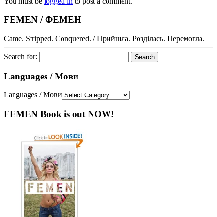
You must be
logged in
to post a comment.
FEMEN / ФЕМЕН
Came. Stripped. Conquered. / Прийшла. Розділась. Перемогла.
Search for:
Languages / Мови
Languages / Мови
FEMEN Book is out NOW!