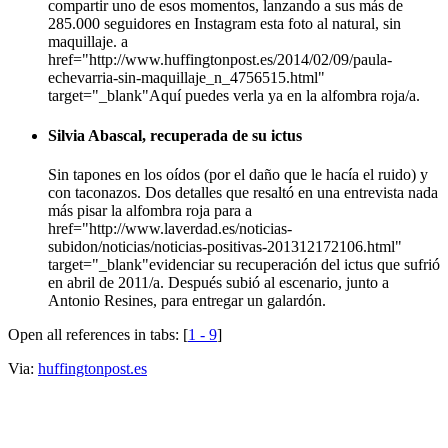
compartir uno de esos momentos, lanzando a sus más de
285.000 seguidores en Instagram esta foto al natural, sin
maquillaje. a
href="http://www.huffingtonpost.es/2014/02/09/paula-
echevarria-sin-maquillaje_n_4756515.html"
target="_blank"Aquí puedes verla ya en la alfombra roja/a.
Silvia Abascal, recuperada de su ictus
Sin tapones en los oídos (por el daño que le hacía el ruido) y
con taconazos. Dos detalles que resaltó en una entrevista nada
más pisar la alfombra roja para a
href="http://www.laverdad.es/noticias-
subidon/noticias/noticias-positivas-201312172106.html"
target="_blank"evidenciar su recuperación del ictus que sufrió
en abril de 2011/a. Después subió al escenario, junto a
Antonio Resines, para entregar un galardón.
Open all references in tabs: [
1 - 9
]
Via:
huffingtonpost.es