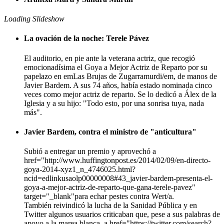
Loading Slideshow
La ovación de la noche: Terele Pávez
El auditorio, en pie ante la veterana actriz, que recogió
emocionadísima el Goya a Mejor Actriz de Reparto por su
papelazo en emLas Brujas de Zugarramurdi/em, de manos de
Javier Bardem. A sus 74 años, había estado nominada cinco
veces como mejor actriz de reparto. Se lo dedicó a Álex de la
Iglesia y a su hijo: "Todo esto, por una sonrisa tuya, nada
más".
Javier Bardem, contra el ministro de "anticultura"
Subió a entregar un premio y aprovechó a
href="http://www.huffingtonpost.es/2014/02/09/en-directo-
goya-2014-xyz1_n_4746025.html?
ncid=edlinkusaolp00000008#43_javier-bardem-presenta-el-
goya-a-mejor-actriz-de-reparto-que-gana-terele-pavez"
target="_blank"para echar pestes contra Wert/a.
También reivindicó la lucha de la Sanidad Pública y en
Twitter algunos usuarios criticaban que, pese a sus palabras de
apoyo a la marea blanca, a href="https://twitter.com/search?