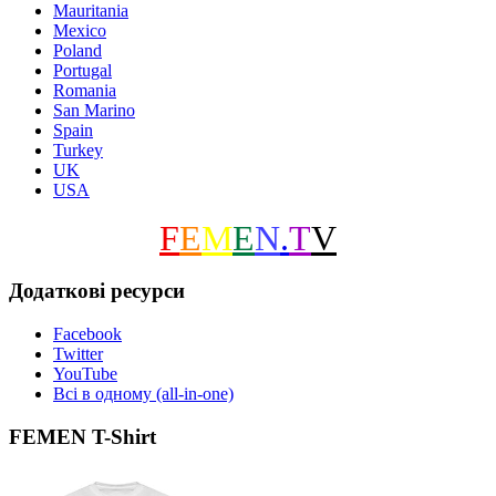
Mauritania
Mexico
Poland
Portugal
Romania
San Marino
Spain
Turkey
UK
USA
F
E
M
E
N
.
T
V
Додаткові ресурси
Facebook
Twitter
YouTube
Всі в одному (all-in-one)
FEMEN T-Shirt