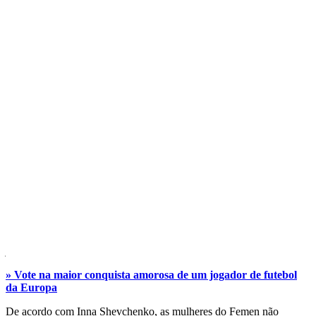
Jornal: feministas prometem topless em
todos os jogos da Euro
Прокоментуй!
Porta-voz do grupo feminista ucraniano Femen, a jornalista Inna
Shevchenko afirmou ao jornal
Folha de S. Paulo
que sua
organização fará protestos - famosos por conterem mulheres de
topless e com mensagens no corpo - em todos os jogos da Eurocopa
de 2012, além de qualquer evento relacionado à competição. O
Femen luta contra o turismo sexual e é radicalmente contra a
realização da Euro na Ucrânia, nação europeia que mais exporta
garotas de programa. O torneio de seleções acontece entre 8 de
junho e 1º de julho, e terá jogos também na Polônia.
» Vote na maior conquista amorosa de um jogador de futebol
da Europa
De acordo com Inna Shevchenko, as mulheres do Femen não