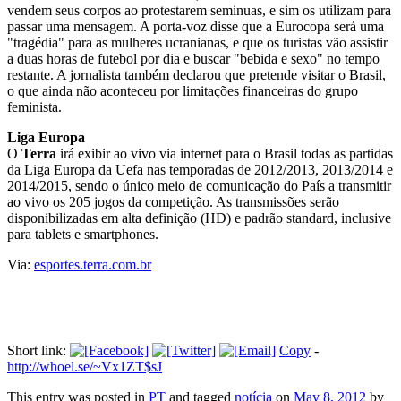
vendem seus corpos ao protestarem seminuas, e sim os utilizam para
passar uma mensagem. A porta-voz disse que a Eurocopa será uma
"tragédia" para as mulheres ucranianas, e que os turistas vão assistir
a duas horas de futebol por dia e buscar "bebida e sexo" no tempo
restante. A jornalista também declarou que pretende visitar o Brasil,
o que ainda não aconteceu por limitações financeiras do grupo
feminista.
Liga Europa
O
Terra
irá exibir ao vivo via internet para o Brasil todas as partidas
da Liga Europa da Uefa nas temporadas de 2012/2013, 2013/2014 e
2014/2015, sendo o único meio de comunicação do País a transmitir
ao vivo os 205 jogos da competição. As transmissões serão
disponibilizadas em alta definição (HD) e padrão standard, inclusive
para tablets e smartphones.
Via:
esportes.terra.com.br
Short link:
Copy
-
http://whoel.se/~Vx1ZT$sJ
This entry was posted in
PT
and tagged
notícia
on
May 8, 2012
by