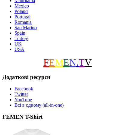
Mauritania
Mexico
Poland
Portugal
Romania
San Marino
Spain
Turkey
UK
USA
F
E
M
E
N
.
T
V
Додаткові ресурси
Facebook
Twitter
YouTube
Всі в одному (all-in-one)
FEMEN T-Shirt