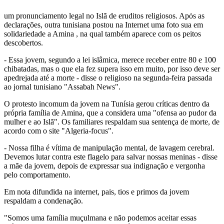
provocou reações contra e a favor, foi emitida através de uma Fatwa,
um pronunciamento legal no Islã de eruditos religiosos. Após as
declarações, outra tunisiana postou na Internet uma foto sua em
solidariedade a Amina , na qual também aparece com os peitos
descobertos.
- Essa jovem, segundo a lei islâmica, merece receber entre 80 e 100
chibatadas, mas o que ela fez supera isso em muito, por isso deve ser
apedrejada até a morte - disse o religioso na segunda-feira passada
ao jornal tunisiano "Assabah News".
O protesto incomum da jovem na Tunísia gerou críticas dentro da
própria família de Amina, que a considera uma "ofensa ao pudor da
mulher e ao Islã". Os familiares respaldam sua sentença de morte, de
acordo com o site "Algeria-focus".
- Nossa filha é vítima de manipulação mental, de lavagem cerebral.
Devemos lutar contra este flagelo para salvar nossas meninas - disse
a mãe da jovem, depois de expressar sua indignação e vergonha
pelo comportamento.
Em nota difundida na internet, pais, tios e primos da jovem
respaldam a condenação.
"Somos uma família muçulmana e não podemos aceitar essas