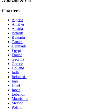
Amazon & Co
Charters
Algeria
Antalya
Austria
Belarus
Bulgaria
Canada
Denmark
Egypt
France
Georgia
Greece
Holland
India
Indonesia
Iran
Israel
Japan
Lebanon
Mauritania
Mexico
Poland