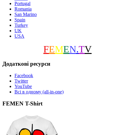
Portugal
Romania
San Marino
Spain
Turkey
UK
USA
F
E
M
E
N
.
T
V
Додаткові ресурси
Facebook
Twitter
YouTube
Всі в одному (all-in-one)
FEMEN T-Shirt