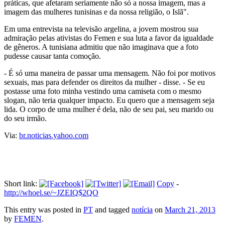
práticas, que afetaram seriamente não só a nossa imagem, mas a
imagem das mulheres tunisinas e da nossa religião, o Islã".
Em uma entrevista na televisão argelina, a jovem mostrou sua
admiração pelas ativistas do Femen e sua luta a favor da igualdade
de gêneros. A tunisiana admitiu que não imaginava que a foto
pudesse causar tanta comoção.
- É só uma maneira de passar uma mensagem. Não foi por motivos
sexuais, mas para defender os direitos da mulher - disse. - Se eu
postasse uma foto minha vestindo uma camiseta com o mesmo
slogan, não teria qualquer impacto. Eu quero que a mensagem seja
lida. O corpo de uma mulher é dela, não de seu pai, seu marido ou
do seu irmão.
Via:
br.noticias.yahoo.com
Short link:
Copy
-
http://whoel.se/~JZEIQ$2QO
This entry was posted in
PT
and tagged
notícia
on
March 21, 2013
by
FEMEN
.