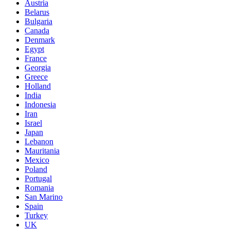
Austria
Belarus
Bulgaria
Canada
Denmark
Egypt
France
Georgia
Greece
Holland
India
Indonesia
Iran
Israel
Japan
Lebanon
Mauritania
Mexico
Poland
Portugal
Romania
San Marino
Spain
Turkey
UK