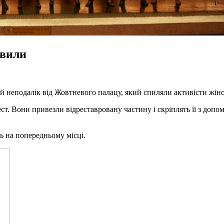
овили
й неподалік від Жовтневого палацу, який спиляли активісти жін
 Вони привезли відреставровану частину і скріплять її з допомо
ь на попередньому місці.