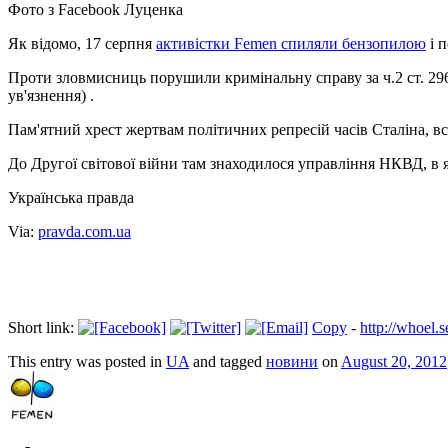
Фото з Facebook Луценка
Як відомо, 17 серпня
активістки Femen спиляли бензопилою
і п
Проти зловмисниць порушили кримінальну справу за ч.2 ст. 296 
ув'язнення) .
Пам'ятний хрест жертвам політичних репресій часів Сталіна, в
До Другої світової війни там знаходилося управління НКВД, в 
Українська правда
Via:
pravda.com.ua
Short link:
Copy
-
http://whoel
This entry was posted in
UA
and tagged
новини
on
August 20, 2012