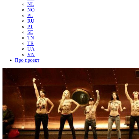
NL
NO
PL
RU
PT
SE
TN
TR
UA
VN
Про проект