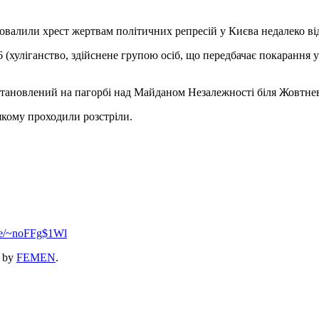
овалили хрест жертвам політичних репресій у Києва недалеко ві
(хуліганство, здійснене групою осіб, що передбачає покарання у 
становлений на пагорбі над Майданом Незалежності біля Жовтнев
якому проходили розстріли.
.se/~noFFg$1Wl
by
FEMEN
.