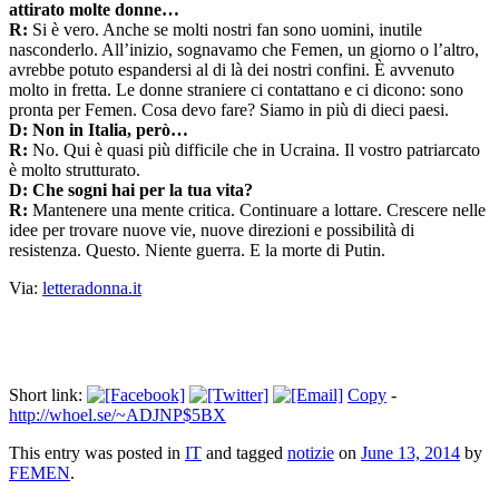
attirato molte donne…
R:
Si è vero. Anche se molti nostri fan sono uomini, inutile
nasconderlo. All’inizio, sognavamo che Femen, un giorno o l’altro,
avrebbe potuto espandersi al di là dei nostri confini. È avvenuto
molto in fretta. Le donne straniere ci contattano e ci dicono: sono
pronta per Femen. Cosa devo fare? Siamo in più di dieci paesi.
D: Non in Italia, però…
R:
No. Qui è quasi più difficile che in Ucraina. Il vostro patriarcato
è molto strutturato.
D:
Che sogni hai per la tua vita?
R:
Mantenere una mente critica. Continuare a lottare. Crescere nelle
idee per trovare nuove vie, nuove direzioni e possibilità di
resistenza. Questo. Niente guerra. E la morte di Putin.
Via:
letteradonna.it
Short link:
Copy
-
http://whoel.se/~ADJNP$5BX
This entry was posted in
IT
and tagged
notizie
on
June 13, 2014
by
FEMEN
.