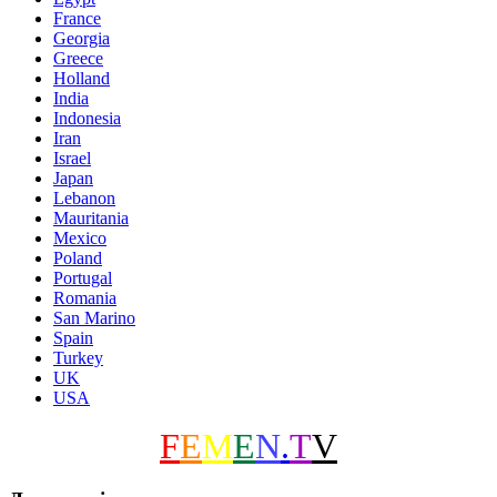
France
Georgia
Greece
Holland
India
Indonesia
Iran
Israel
Japan
Lebanon
Mauritania
Mexico
Poland
Portugal
Romania
San Marino
Spain
Turkey
UK
USA
F
E
M
E
N
.
T
V