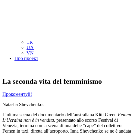
NL
NO
PL
RU
PT
SE
TN
TR
UA
VN
Про проект
La seconda vita del femminismo
Прокоментуй!
Natasha Shevchenko.
L’ultima scena del documentario dell’australiana Kitti Green
Femen.
L’Ucraina non è in vendita
, presentato allo scorso Festival di
Venezia, termina con la scena di una delle “cape” del collettivo
Femen in taxi, diretta all’aeroporto. Inna Shevchenko se ne è andata