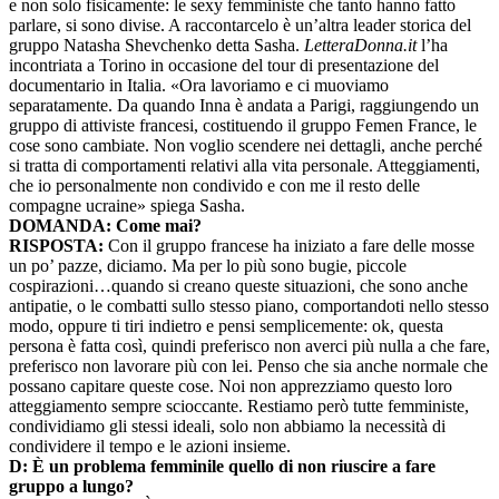
e non solo fisicamente: le sexy femministe che tanto hanno fatto
parlare, si sono divise. A raccontarcelo è un’altra leader storica del
gruppo Natasha Shevchenko detta Sasha.
LetteraDonna.it
l’ha
incontriata a Torino in occasione del tour di presentazione del
documentario in Italia. «Ora
lavoriamo e ci muoviamo
separatamente. Da quando Inna è andata a Parigi, raggiungendo un
gruppo di attiviste francesi, costituendo il gruppo Femen France, le
cose sono cambiate. Non voglio scendere nei dettagli, anche perché
si tratta di comportamenti relativi alla vita personale. Atteggiamenti,
che io personalmente non condivido e con me il resto delle
compagne ucraine» spiega Sasha.
DOMANDA: Come mai?
RISPOSTA:
Con il gruppo francese ha iniziato a fare delle mosse
un po’ pazze, diciamo. Ma per lo più sono bugie, piccole
cospirazioni…quando si creano queste situazioni, che sono anche
antipatie, o le combatti sullo stesso piano, comportandoti nello stesso
modo, oppure ti tiri indietro e pensi semplicemente: ok, questa
persona è fatta così, quindi preferisco non averci più nulla a che fare,
preferisco non lavorare più con lei. Penso che sia anche normale che
possano capitare queste cose. Noi non apprezziamo questo loro
atteggiamento sempre scioccante. Restiamo però tutte femministe,
condividiamo gli stessi ideali, solo non abbiamo la necessità di
condividere il tempo e le azioni insieme.
D: È un problema femminile quello di non riuscire a fare
gruppo a lungo?