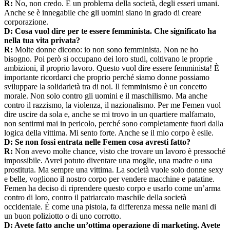
R:
No, non credo. È un problema della società, degli esseri umani.
Anche se è innegabile che gli uomini siano in grado di creare
corporazione.
D: Cosa vuol dire per te essere femminista. Che significato ha
nella tua vita privata?
R:
Molte donne dicono: io non sono femminista. Non ne ho
bisogno. Poi però si occupano dei loro studi, coltivano le proprie
ambizioni, il proprio lavoro. Questo vuol dire essere femminista! È
importante ricordarci che proprio perché siamo donne possiamo
sviluppare la solidarietà tra di noi. Il femminismo è un concetto
morale. Non solo contro gli uomini e il maschilismo. Ma anche
contro il razzismo, la violenza, il nazionalismo. Per me Femen vuol
dire uscire da sola e, anche se mi trovo in un quartiere malfamato,
non sentirmi mai in pericolo, perché sono completamente fuori dalla
logica della vittima. Mi sento forte. Anche se il mio corpo è esile.
D: Se non fossi entrata nelle Femen cosa avresti fatto?
R:
Non avevo molte chance, visto che trovare un lavoro è pressoché
impossibile. Avrei potuto diventare una moglie, una madre o una
prostituta. Ma sempre una vittima. La società vuole solo donne sexy
e belle, vogliono il nostro corpo per vendere macchine e patatine.
Femen ha deciso di riprendere questo corpo e usarlo come un’arma
contro di loro, contro il patriarcato maschile della società
occidentale. È come una pistola, fa differenza messa nelle mani di
un buon poliziotto o di uno corrotto.
D: Avete fatto anche un’ottima operazione di marketing. Avete