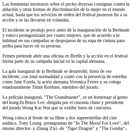
Las feministas mostraron sobre el pecho diversas consignas contra la
ablación y otras formas de discriminación de la mujer en el mundo
actual, hasta que los servicios de orden del festival pusieron fin a su
acción y se las llevaron en volandas.
El incidente se produjo poco antes de la inauguración de la Berlinale
y estuvo protagonizada por cuatro mujeres, que de acuerdo a lo
habitual en sus campañas se despojaron de su ropa de cintura para
arriba para hacer oír su protesta.
Femen pretende abrir una oficina en Berlín y la acción en el festival
forma parte de su campaña inicial en la capital alemana.
La gala inaugural de la Berlinale se desarrolló, fuera de ese
incidente, con total normalidad y contó con la presencia de estrellas
como Jane Fonda, la actriz alemana Veronica Ferres y su colega
estadounidense Timm Robbins, miembro del jurado.
La película inaugural, "The Grandmaster", es un homenaje al genio
del kung-fu Bruce Lee, dirigida por el cineasta chino y presidente
del jurado Wong Kar Wai que se exhibe fuera de concurso.
Wong coloca al frente de su filme a dos superestrellas del cine
asiático, Tony Leung -protagonista de "In The Mood For Love", del
mismo director- y Zhang Ziyi -de "Tiger Dragon" y "The Geisha"-.