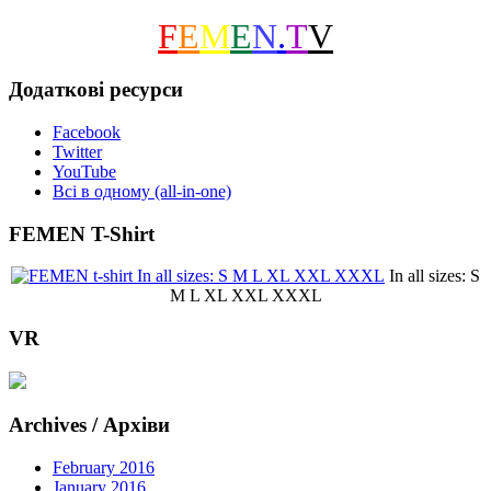
F
E
M
E
N
.
T
V
Додаткові ресурси
Facebook
Twitter
YouTube
Всі в одному (all-in-one)
FEMEN T-Shirt
In all sizes: S
M L XL XXL XXXL
VR
Archives / Архіви
February 2016
January 2016