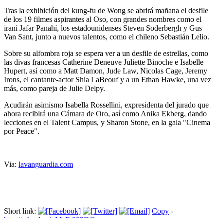
Tras la exhibición del kung-fu de Wong se abrirá mañana el desfile
de los 19 filmes aspirantes al Oso, con grandes nombres como el
iraní Jafar Panahí, los estadounidenses Steven Soderbergh y Gus
Van Sant, junto a nuevos talentos, como el chileno Sebastián Lelio.
Sobre su alfombra roja se espera ver a un desfile de estrellas, como
las divas francesas Catherine Deneuve Juliette Binoche e Isabelle
Hupert, así como a Matt Damon, Jude Law, Nicolas Cage, Jeremy
Irons, el cantante-actor Shia LaBeouf y a un Ethan Hawke, una vez
más, como pareja de Julie Delpy.
Acudirán asimismo Isabella Rossellini, expresidenta del jurado que
ahora recibirá una Cámara de Oro, así como Anika Ekberg, dando
lecciones en el Talent Campus, y Sharon Stone, en la gala "Cinema
por Peace".
Via:
lavanguardia.com
Short link:
Copy
-