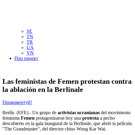
NL
NO
PL
RU
PT
SE
TN
TR
UA
VN
Про проект
Las feministas de Femen protestan contra
la ablación en la Berlinale
Прокоментуй!
Berlín. (EFE).- Un grupo de
activistas ucranianas
del movimiento
feminista
Femen
protagonizaron hoy una
protesta
a pecho
descubierto en la gala inaugural de la Berlinale, que abrió la película
"The Grandmaster", del director chino Wong Kar Wai.