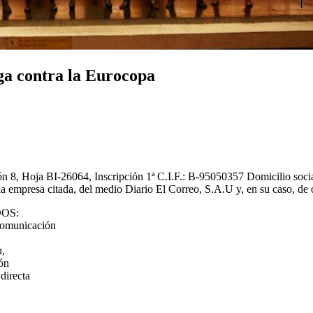
rga contra la Eurocopa
ón 8, Hoja BI-26064, Inscripción 1ª C.I.F.: B-95050357 Domicilio soci
esa citada, del medio Diario El Correo, S.A.U y, en su caso, de otr
OS:
 comunicación
n,
ión
directa