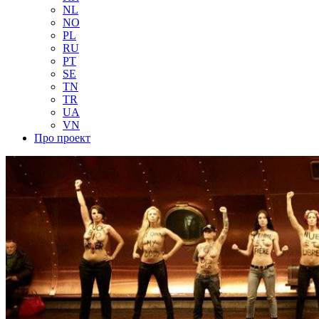
NL
NO
PL
RU
PT
SE
TN
TR
UA
VN
Про проект