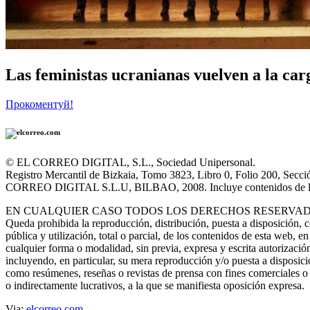
Las feministas ucranianas vuelven a la ca
Прокоментуй!
© EL CORREO DIGITAL, S.L., Sociedad Unipersonal.
Registro Mercantil de Bizkaia, Tomo 3823, Libro 0, Folio 200, Secci
CORREO DIGITAL S.L.U, BILBAO, 2008. Incluye contenidos de la empr
EN CUALQUIER CASO TODOS LOS DERECHOS RESERVAD
Queda prohibida la reproducción, distribución, puesta a disposición,
pública y utilización, total o parcial, de los contenidos de esta web, en
cualquier forma o modalidad, sin previa, expresa y escrita autorizació
incluyendo, en particular, su mera reproducción y/o puesta a disposic
como resúmenes, reseñas o revistas de prensa con fines comerciales o 
o indirectamente lucrativos, a la que se manifiesta oposición expresa.
Via:
elcorreo.com