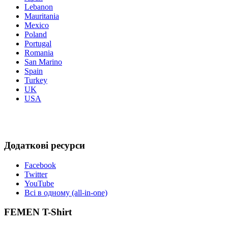
Lebanon
Mauritania
Mexico
Poland
Portugal
Romania
San Marino
Spain
Turkey
UK
USA
Додаткові ресурси
Facebook
Twitter
YouTube
Всі в одному (all-in-one)
FEMEN T-Shirt