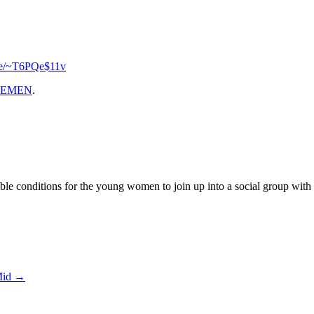
.se/~T6PQe$11v
FEMEN
.
 conditions for the young women to join up into a social group with the
Mid
→