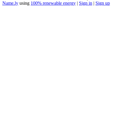
Name.ly
using
100% renewable energy
|
Sign in
|
Sign up