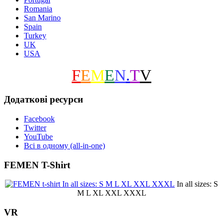
Romania
San Marino
Spain
Turkey
UK
USA
F
E
M
E
N
.
T
V
Додаткові ресурси
Facebook
Twitter
YouTube
Всі в одному (all-in-one)
FEMEN T-Shirt
In all sizes: S
M L XL XXL XXXL
VR