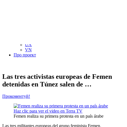
NL
NO
PL
RU
PT
SE
TN
TR
UA
VN
Про проект
Las tres activistas europeas de Femen
detenidas en Túnez salen de …
Прокоментуй!
Haz clic para ver el video en Terra TV
Femen realiza su primera protesta en un país árabe
Las tres militantes europeas del grupo feminista Femen,