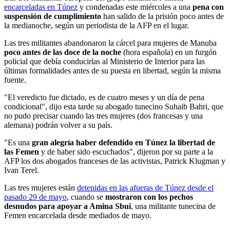
encarceladas en Túnez
y condenadas este miércoles a una
pena con
suspensión de cumplimiento
han salido de la prisión poco antes de
la medianoche, según un periodista de la AFP en el lugar.
Las tres militantes abandonaron la cárcel para mujeres de Manuba
poco antes de las doce de la noche
(hora española) en un furgón
policial que debía conducirlas al Ministerio de Interior para las
últimas formalidades antes de su puesta en libertad, según la misma
fuente.
"El veredicto fue dictado, es de cuatro meses y un día de pena
condicional", dijo esta tarde su abogado tunecino Suhaib Bahri, que
no pudo precisar cuando las tres mujeres (dos francesas y una
alemana) podrán volver a su país.
"Es una
gran alegría haber defendido en Túnez la libertad de
las Femen
y de haber sido escuchados", dijeron por su parte a la
AFP los dos abogados franceses de las activistas, Patrick Klugman y
Ivan Terel.
Las tres mujeres están
detenidas en las afueras de Túnez desde el
pasado 29 de mayo
, cuando se
mostraron con los pechos
desnudos para apoyar a Amina Sbui
, una militante tunecina de
Femen encarcelada desde mediados de mayo.