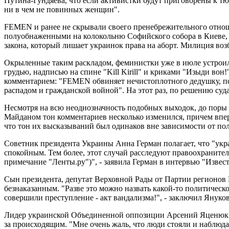
Путина-Гундяева, что если активистки будут приговорены к т
ни в чем не повинных женщин".
FEMEN и ранее не скрывали своего пренебрежительного отношен
полуобнаженными на колокольню Софийского собора в Киеве, о
закона, который лишает украинок права на аборт. Милиция возб
Окрыленные таким раскладом, феминистки уже в июле устроил
грудью, надписью на спине "Kill Kirill" и криками "Изыди во
комментарием: "FEMEN обвиняет нечистоплотного дедушку, по
распадом и гражданской войной". На этот раз, по решению суд
Несмотря на всю неоднозначность подобных выходок, до поры 
Майданом тон комментариев несколько изменился, причем впер
что тон их высказываний был одинаков вне зависимости от п
Советник президента Украины Анна Герман полагает, что "укра
спокойным. Тем более, этот случай расследуют правоохранитель
примечание "Ленты.ру")", - заявила Герман в интервью "Извес
Сын президента, депутат Верховной Рады от Партии регионов 
безнаказанным. "Разве это можно назвать какой-то политичес
совершили преступление - акт вандализма!", - заключил Януко
Лидер украинской Объединенной оппозиции Арсений Яценюк т
за происходящим. "Мне очень жаль, что люди стояли и наблюда