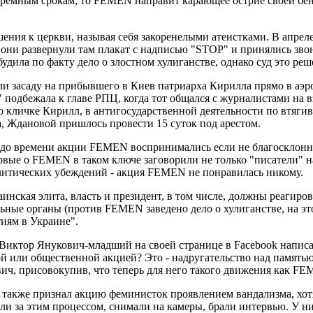
юремным срокам, то FEMEN направит карающее острие своей бен
ия к церкви, называя себя закоренелыми атеистками. В апреле 
ни развернули там плакат с надписью "STOP" и принялись звони
удила по факту дело о злостном хулиганстве, однако суд это ре
и засаду на прибывшего в Киев патриарха Кирилла прямо в аэр
н!" подбежала к главе РПЦ, когда тот общался с журналистами н
 кличке Кирилл, в антигосударственной деятельности по втяги
а, Ждановой пришлось провести 15 суток под арестом.
до времени акции FEMEN воспринимались если не благосклонно,
вые о FEMEN в таком ключе заговорили не только "писатели" на
олитических убеждений - акция FEMEN не понравилась никому.
инская элита, власть и президент, в том числе, должны реагир
ные органы (против FEMEN заведено дело о хулиганстве, на этот
тиям в Украине".
Виктор Янукович-младший на своей странице в Facebook написал
кой или общественной акцией? Это - надругательство над памят
вич, присовокупив, что теперь для него такого движения как FE
акже признал акцию феминисток проявлением вандализма, хотя
ли за этим процессом, снимали на камеры, брали интервью. У ни