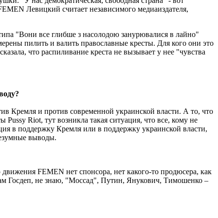
ушки. "У нас демократическая, свободная страна" - вот
м FEMEN Левицкий считает независимого медиаиздателя,
ипа "Вони все глибше з насолодою занурювалися в лайно"
мерены пилить и валить православные кресты. Для кого они это
сказала, что распиливание креста не вызывает у нее "чувства
оводу?
отив Кремля и против современной украинской власти. А то, что
Pussy Riot, тут возникла такая ситуация, что все, кому не
 акция в поддержку Кремля или в поддержку украинской власти,
безумные выводы.
го движения FEMEN нет спонсора, нет какого-то продюсера, как
м Госдеп, не знаю, "Моссад", Путин, Янукович, Тимошенко –