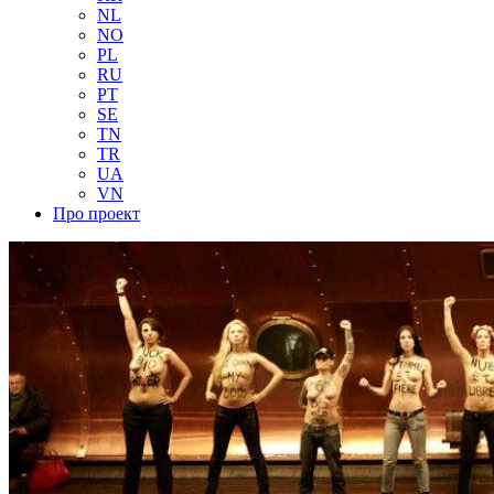
NL
NO
PL
RU
PT
SE
TN
TR
UA
VN
Про проект