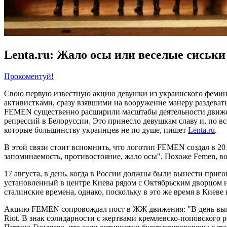
Lenta.ru: Жало осы или веселые сиськи
Прокоментуй!
Свою первую известную акцию девушки из украинского феминис
активистками, сразу взявшими на вооружение манеру раздевать
FEMEN существенно расширили масштабы деятельности движени
репрессий в Белоруссии. Это принесло девушкам славу и, по в
которые большинству украинцев не по душе, пишет
Lenta.ru
.
В этой связи стоит вспомнить, что логотип FEMEN создал в 201
запоминаемость, противостояние, жало осы". Похоже Femen, в
17 августа, в день, когда в России должны были вынести при
установленный в центре Киева рядом с Октябрьским дворцом н
сталинские времена, однако, поскольку в это же время в Киев
Акцию FEMEN сопровождал пост в ЖЖ движения: "В день выне
Riot. В знак солидарности с жертвами кремлевско-поповско