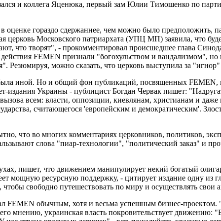
казался и коллега Яценюка, первый зам Юлии Тимошенко по пар
в оценке гораздо сдержаннее, чем можно было предположить, пам
ая церковь Московского патриархата (УПЦ МП) заявила, что буд
едают, что творят", - прокомментировал происшедшее глава Си
действия FEMEN признали "богохульством и вандализмом", но п
я". Резюмируя, можно сказать, что церковь выступила за "игнор
а была иной. Но и общий фон публикаций, посвященных FEMEN, 
нет-издания Украины - публицист Богдан Червак пишет: "Надруга
 вызова всем: власти, оппозиции, киевлянам, христианам и даж
ударства, считающегося 'европейским и демократическим'. Злост
тно, что во многих комментариях церковников, политиков, эксп
кальзывают слова "пиар-технологии", "политический заказ" и п
лухах, пишет, что движением манипулирует некий богатый олиг
меет мощную ресурсную поддержку, - цитирует издание одну из 
, чтобы свободно путешествовать по миру и осуществлять свои 
ал FEMEN обычным, хотя и весьма успешным бизнес-проектом. "
По его мнению, украинская власть покровительствует движению: 