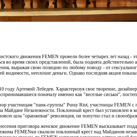
тского движения FEMEN провели более четырех лет назад - это
ся во время своих представлений, была поднята действительно а
я, выражая свою позицию по любому поводу - от сексуального
сей видимости, неплохие деньги. Однако последняя акция показ
0 году Артемий Лебедев. Характеризуя свое творение, дизайнер 
оспринимавшиеся поначалу именно как "веселые сиськи", постеп
говор участницам "панк-группы" Pussy Riot, участницы FEMEN 
а Майдане Незалежности. Поклонный крест был установлен в ко
е вовсю шла "оранжевая" революция, он попутно стал и своеобр
сения приговора женское движение FEMEN высказывает поддер
го режима FEMENки свалили поклонный крест над Майданом нез