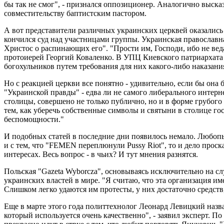
бы так не смог", - признался оппозиционер. Аналогично выс
совместительству баптистским пастором.
А вот представители различных украинских церквей оказались 
кончился суд над участницами группы. Украинская православн
Христос о распинающих его". "Прости им, Господи, ибо не в
протоиерей Георгий Коваленко. В УПЦ Киевского патриархата 
богохульников путем требования для них какого-либо наказани
Но с реакцией церкви все понятно - удивительно, если бы он
"Украинской правды" - едва ли не самого либерального интер
столицы, совершено не только публично, но и в форме грубого
тем, как уберечь собственные символы и святыни в столице гос
беспомощности."
И подобных статей в последние дни появилось немало. Любопы
и с тем, что "FEMEN переплюнули Pussy Riot", то и дело прос
интересах. Весь вопрос - в чьих? И тут мнения разнятся.
Польская "Gazeta Wyborcza", основываясь исключительно на с
украинских властей в мире. "Я считаю, что эта организация и
Слишком легко удаются им протесты, у них достаточно средств
Еще в марте этого года политтехнолог Леонард Левицкий назв
который используется очень качественно", - заявил эксперт. 