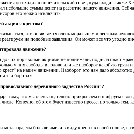
вижения он входил в попечительский совет, куда входил также Х
ал небольшие суммы денег на развитие нашего движения. Сейчас
онсоров его можно исключить.
й акции с крестом?
сказываться, что он является очень моральным и честным человек
реагируем на подобные заявления. Он может все что угодно писат
едитировала движение?
ы до сих пор своими акциями не поднимали, подняла пласт мрако
олько у них свободы в голове или же наоборот какой-то грязи и 
о крест" на нашем движении. Наоборот, это нам дало абсолютно 
тать и бороться.
 православного деревянного зодчества России"?
аря тому, что мы очень тщательно прикрываем и шифруем свои д
исле. Конечно, об этом будет известно прессе, но только тем, ко
ки метафора, мы больше имели в виду кресты в своей голове, в св