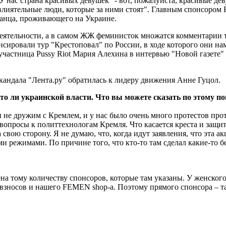
У нас страна красивых девушек" - вот, пожалуйста, красивые дев
ь влиятельные люди, которые за ними стоят". Главным спонсоро
канца, проживающего на Украине.
еятельности, а в самом ЖЖ феминисток множатся комментарии т
нсировали тур "Крестоповал" по России, в ходе которого они на
 участница Pussy Riot Мария Алехина в интервью "Новой газете" 
андала "Лента.ру" обратилась к лидеру движения Анне Гуцол.
то ли украинской власти. Что вы можете сказать по этому п
мы не дружим с Кремлем, и у нас было очень много протестов пр
вопросы к политтехнологам Кремля. Что касается креста и защиты 
а свою сторону. Я не думаю, что, когда идут заявления, что эта
и режимами. По причине того, что кто-то там сделал какие-то 
лена тому количеству спонсоров, которые там указаны. У женско
взносов и нашего FEMEN shop-a. Поэтому прямого спонсора – та