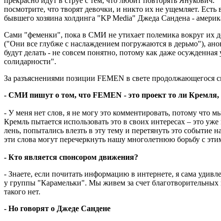
прекрасно идут в струе с тем, что любит повторять Янукович. "
посмотрите, что творят девочки, и никто их не ущемляет. Ест
бывшего хозяина холдинга "KP Media" Джеда Сандена - амери
Сами "феменки", пока в СМИ не утихает полемика вокруг их д
("Они все глубже с наслаждением погружаются в дерьмо"), ано
будут делать - не совсем понятно, потому как даже осужденная
солидарности".
За разъяснениями позиции FEMEN в свете продолжающегося ск
- СМИ пишут о том, что FEMEN - это проект то ли Кремля, 
- У меня нет слов, я не могу это комментировать, потому что 
Кремль пытается использовать это в своих интересах – это уже 
лень, попытались влезть в эту тему и перетянуть это событие н
эти слова могут перечеркнуть нашу многолетнюю борьбу с этим
- Кто является спонсором движения?
- Знаете, если почитать информацию в интернете, я сама удив
у группы "Карамельки". Мы живем за счет благотворительных 
такого нет.
- Но говорят о Джеде Сандене