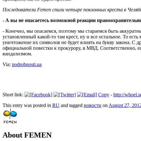
Последователи Femen
спили четыре поклонных
креста
в Челяб
- А вы не опасаетесь возможной реакции правоохранительн
- Конечно, мы опасаемся, поэтому мы стараемся быть аккуратны
установленный какой-то там крест, ну и все остальное. То есть 
уничтожение их символов не будет влиять на букву закона. С д
официальной повестки к прокурору, в МВД. Соответственно, ес
вандализмом.
Via:
podrobnosti.ua
Short link:
Copy
-
http://whoel
This entry was posted in
RU
and tagged
новости
on
August 27, 201
About FEMEN