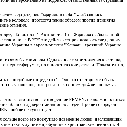
зопилы персонально на подонков, ответственных за страдания
этого года девушки "ударили в набат" - забравшись
ть в колокола, протестуя таким образом против принятия
шение отменил.
опорту "Борисполь". Активистка Яна Жданова с обнаженной
а взлетном поле. В ЖЖ это действо сопровождалось следующим
ванию Украины в евроазиопский "Ханаан", грозящий Украине
 то хотя бы с юмором. Однако после уничтожения креста над
 интернет-форумах, но и политические деятели. Показательно,
овать на подобные инциденты". "Однако ответ должен быть
 раз - уголовное, что грозит наказанием до 4 лет тюрьмы -
, что "святотатство", сотворенное FEMEN, не должно остаться
ью погибших, над верой миллионов людей. Проще говоря, они
MEN вообще не существует.
 больше всего его возмутило поведение людей, наблюдавших
х все-таки в душе не пробудились христианские ценности. Я