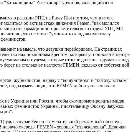
тии "Батькивщина" Александр Турчинов, являющийся по
ятуя о реакции РПЦ на Pussy Riot и о том, чем в итоге
ет молиться об активистках движения Femen, "как молился
нодального информационно-просветительского отдела УПЦ МП
осчитали, что не стоит "умножать скандальную славу
" феминисток.
наводит на мысль, что девушки переборщили. На страницах
тельство над поклонным крестом, который установлен в центре
е мусульманам и иудеям, которые отныне должны задуматься над
ь берет не столько от наглости FEMEN, сколько от собственной
ертов, журналистов, наряду с "кощунством" и "богохульством"
рочие, подразумевающие, что FEMEN действуют в чьих-то
арх из Украины или России, чтобы скомпрометировать имидж
главных феминисток Украины, писательницу Оксану Забужко. -
акции".
Грудь в случае Femen - замечательный рекламный носитель,
"В первую очередь, FEMEN - хорошая "отвлекаловка". Девочки