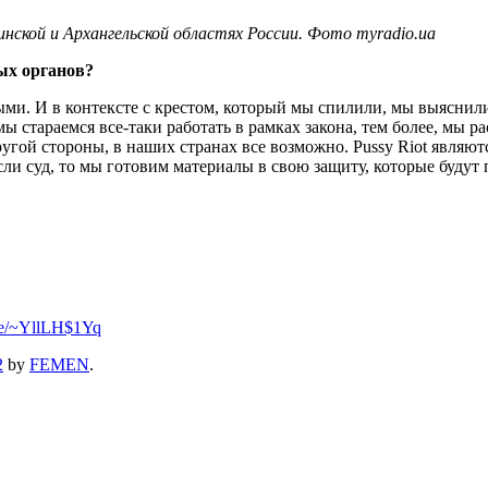
инской и
Архангельской
областях России. Фото
myradio.ua
ых органов?
ми. И в контексте с крестом, который мы спилили, мы выяснили д
мы стараемся все-таки работать в рамках закона, тем более, мы ра
ругой стороны, в наших странах все возможно. Pussy Riot являю
ли суд, то мы готовим материалы в свою защиту, которые будут 
.se/~YllLH$1Yq
2
by
FEMEN
.