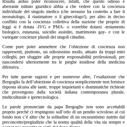
Risulta arduo poter riconoscere, infatti, che questo odioso e
aberrante istituto giuridico abbia a che vedere con la coscienza
individuale del singolo medico (che nessuno ha costretto a fare il
neonatologo, il rianimatore o il ginecologo!), per altro in deciso
conflitto con la coscienza collettiva della nazione che proprio di
leggi si è dotata -IVG e PMA- o vorrebbe dotarsi -testamento
biologico, eutanasia, suicidio assistito, matrimonio gay- e con le
variegate coscienze plurali dei singoli cittadini.
Come pure poter ammettere che l’obiezione di coscienza non
rappresenti, piuttosto, un odiosissimo modo, attuato da troppi miei
colleghi, per sfuggire alle proprie responsabilità professionali, per
nascondersi ulteriormente tra le pieghe insidiose della medicina
difensiva.
Per tutte queste ragioni e per numerose altre, l’esaltazione che
Bergoglio fa dell’obiezione di coscienza semplicemente non fornisce
risposta alcuna alle tante, troppe inquietanti e drammatiche richieste
che provengono dalla società italiana contemporanea plurale,
multiculturale e ipertecnologica.
Le parole pronunciate da papa Bergoglio non sono accettabili
proprio perché ci respingono sull’orlo di un pendio scivoloso al cui
fondo non c’è altro che la solitudine di un oscurantismo nutrito dal
preconcetto/pregiudizio che la nostra qualità della vita sia sempre e