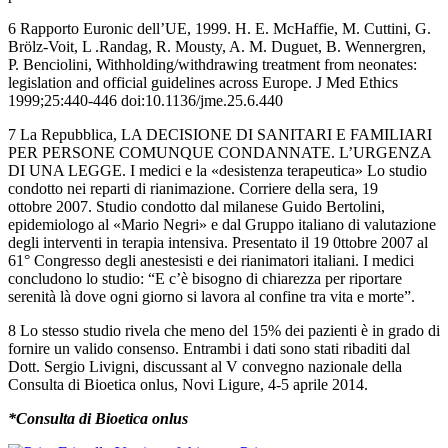
6 Rapporto
Euronic dell’UE, 1999. H. E. McHaffie, M. Cuttini, G.
Brölz-Voit, L .Randag, R. Mousty, A. M. Duguet, B. Wennergren,
P. Benciolini, Withholding/withdrawing treatment from neonates:
legislation and official guidelines across Europe.
J Med Ethics
1999;25:440-446 doi:10.1136/jme.25.6.440
7 La Repubblica, LA DECISIONE DI SANITARI E FAMILIARI
PER PERSONE COMUNQUE CONDANNATE. L’URGENZA
DI UNA LEGGE. I medici e la «desistenza terapeutica» Lo studio
condotto nei reparti di rianimazione. Corriere della sera, 19
ottobre 2007. Studio condotto dal milanese Guido Bertolini,
epidemiologo al «Mario Negri» e dal Gruppo italiano di valutazione
degli interventi in terapia intensiva. Presentato il 19 0ttobre 2007 al
61° Congresso degli anestesisti e dei rianimatori italiani. I medici
concludono lo studio: “E c’è bisogno di chiarezza per riportare
serenità là dove ogni giorno si lavora al confine tra vita e morte”.
8 Lo stesso studio rivela che meno del 15% dei pazienti è in grado di
fornire un valido consenso. Entrambi i dati sono stati ribaditi dal
Dott. Sergio Livigni, discussant al V convegno nazionale della
Consulta di Bioetica onlus, Novi Ligure, 4-5 aprile 2014.
*Consulta di Bioetica onlus