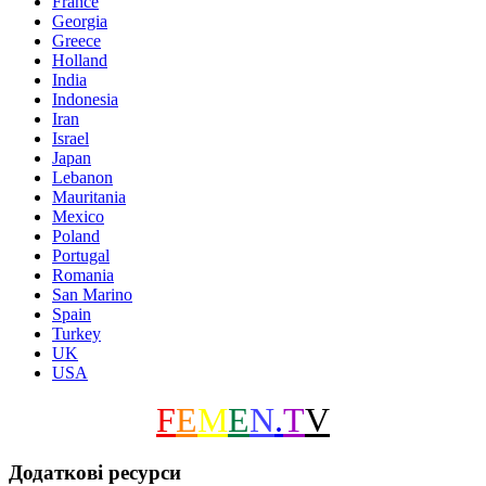
France
Georgia
Greece
Holland
India
Indonesia
Iran
Israel
Japan
Lebanon
Mauritania
Mexico
Poland
Portugal
Romania
San Marino
Spain
Turkey
UK
USA
F
E
M
E
N
.
T
V
Додаткові ресурси