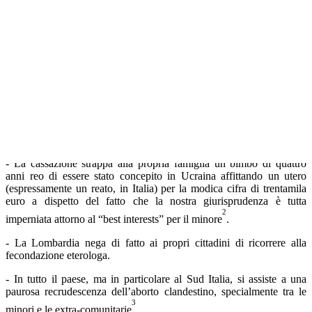
Si sono, in tal modo, venute a creare nel nostro paese, situazioni
paradossali poco compatibili con una sua definizione di “paese
civile”. Alcuni esempi sono davanti agli occhi di tutti, credenti e non
credenti.
-La 194 sulla salute riproduttiva della donna risulta una legge
praticamente inapplicabile (e dunque svuotata di contenuti) proprio a
causa del massiccio ricorso alla cosiddetta “obiezione di coscienza”
da parte di ginecologi e anestesisti. Gli obiettori, specie al Sud,
1
raggiungono punte del 90%
.
- La cassazione strappa alla propria famiglia un bimbo di quattro
anni reo di essere stato concepito in Ucraina affittando un utero
(espressamente un reato, in Italia) per la modica cifra di trentamila
euro a dispetto del fatto che la nostra giurisprudenza è tutta
2
imperniata attorno al “best interests” per il minore
.
- La Lombardia nega di fatto ai propri cittadini di ricorrere alla
fecondazione eterologa.
- In tutto il paese, ma in particolare al Sud Italia, si assiste a una
paurosa recrudescenza dell’aborto clandestino, specialmente tra le
3
minori e le extra-comunitarie
.