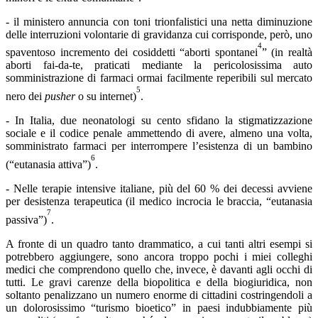
- il ministero annuncia con toni trionfalistici una netta diminuzione
delle interruzioni volontarie di gravidanza cui corrisponde, però, uno
4
spaventoso incremento dei cosiddetti “aborti spontanei
” (in realtà
aborti fai-da-te, praticati mediante la pericolosissima auto
somministrazione di farmaci ormai facilmente reperibili sul mercato
5
nero dei
pusher
o su internet)
.
- In Italia, due neonatologi su cento sfidano la stigmatizzazione
sociale e il codice penale ammettendo di avere, almeno una volta,
somministrato farmaci per interrompere l’esistenza di un bambino
6
(“eutanasia attiva”)
.
- Nelle terapie intensive italiane, più del 60 % dei decessi avviene
per desistenza terapeutica (il medico incrocia le braccia, “eutanasia
7
passiva”)
.
A fronte di un quadro tanto drammatico, a cui tanti altri esempi si
potrebbero aggiungere, sono ancora troppo pochi i miei colleghi
medici che comprendono quello che, invece, è davanti agli occhi di
tutti. Le gravi carenze della biopolitica e della biogiuridica, non
soltanto penalizzano un numero enorme di cittadini costringendoli a
un dolorosissimo “turismo bioetico” in paesi indubbiamente più