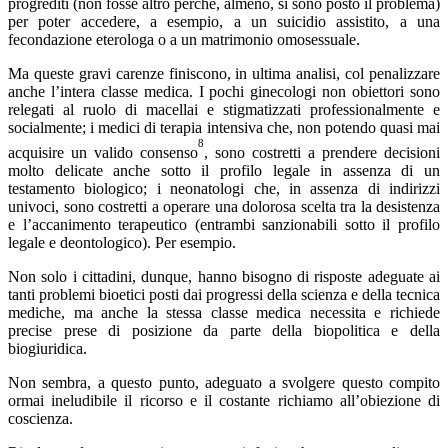
progrediti (non fosse altro perché, almeno, si sono posto il problema)
per poter accedere, a esempio, a un suicidio assistito, a una
fecondazione eterologa o a un matrimonio omosessuale.
Ma queste gravi carenze finiscono, in ultima analisi, col penalizzare
anche l’intera classe medica. I pochi ginecologi non obiettori sono
relegati al ruolo di macellai e stigmatizzati professionalmente e
socialmente; i medici di terapia intensiva che, non potendo quasi mai
8
acquisire un valido consenso
, sono costretti a prendere decisioni
molto delicate anche sotto il profilo legale in assenza di un
testamento biologico; i neonatologi che, in assenza di indirizzi
univoci, sono costretti a operare una dolorosa scelta tra la desistenza
e l’accanimento terapeutico (entrambi sanzionabili sotto il profilo
legale e deontologico). Per esempio.
Non solo i cittadini, dunque, hanno bisogno di risposte adeguate ai
tanti problemi bioetici posti dai progressi della scienza e della tecnica
mediche, ma anche la stessa classe medica necessita e richiede
precise prese di posizione da parte della biopolitica e della
biogiuridica.
Non sembra, a questo punto, adeguato a svolgere questo compito
ormai ineludibile il ricorso e il costante richiamo all’obiezione di
coscienza.