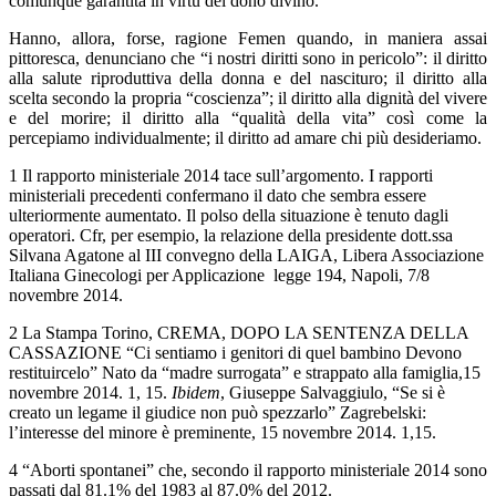
comunque garantita in virtù del dono divino.
Hanno, allora, forse, ragione Femen quando, in maniera assai
pittoresca, denunciano che “i nostri diritti sono in pericolo”: il diritto
alla salute riproduttiva della donna e del nascituro; il diritto alla
scelta secondo la propria “coscienza”; il diritto alla dignità del vivere
e del morire; il diritto alla “qualità della vita” così come la
percepiamo individualmente; il diritto ad amare chi più desideriamo.
1 Il rapporto ministeriale 2014 tace sull’argomento. I rapporti
ministeriali precedenti confermano il dato che sembra essere
ulteriormente aumentato. Il polso della situazione è tenuto dagli
operatori. Cfr, per esempio, la relazione della presidente dott.ssa
Silvana Agatone al III convegno della LAIGA, Libera Associazione
Italiana Ginecologi per Applicazione legge 194, Napoli, 7/8
novembre 2014.
2 La Stampa Torino, CREMA, DOPO LA SENTENZA DELLA
CASSAZIONE “Ci sentiamo i genitori di quel bambino Devono
restituircelo” Nato da “madre surrogata” e strappato alla famiglia,15
novembre 2014. 1, 15.
Ibidem
, Giuseppe Salvaggiulo, “Se si è
creato un legame il giudice non può spezzarlo” Zagrebelski:
l’interesse del minore è preminente, 15 novembre 2014. 1,15.
4 “Aborti spontanei” che, secondo il rapporto ministeriale 2014 sono
passati dal 81.1% del 1983 al 87.0% del 2012.