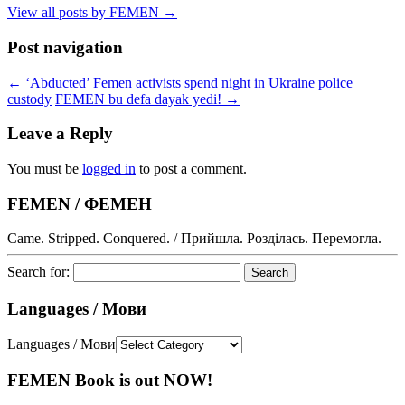
View all posts by FEMEN
→
Post navigation
←
‘Abducted’ Femen activists spend night in Ukraine police
custody
FEMEN bu defa dayak yedi!
→
Leave a Reply
You must be
logged in
to post a comment.
FEMEN / ФЕМЕН
Came. Stripped. Conquered. / Прийшла. Розділась. Перемогла.
Search for:
Languages / Мови
Languages / Мови
FEMEN Book is out NOW!