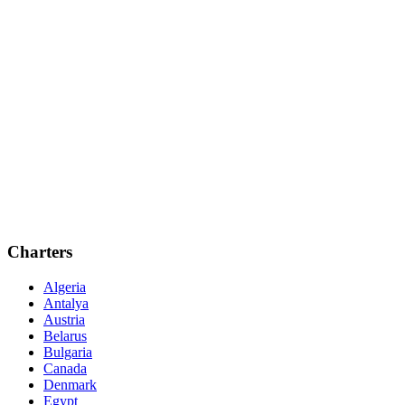
Charters
Algeria
Antalya
Austria
Belarus
Bulgaria
Canada
Denmark
Egypt