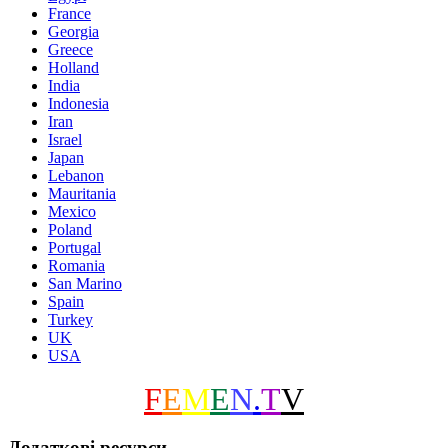
France
Georgia
Greece
Holland
India
Indonesia
Iran
Israel
Japan
Lebanon
Mauritania
Mexico
Poland
Portugal
Romania
San Marino
Spain
Turkey
UK
USA
F
E
M
E
N
.
T
V
Додаткові ресурси