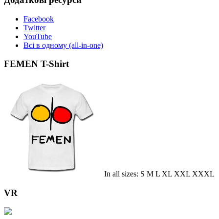
Facebook
Twitter
YouTube
Всі в одному (all-in-one)
FEMEN T-Shirt
In all sizes: S M L XL XXL XXXL
VR