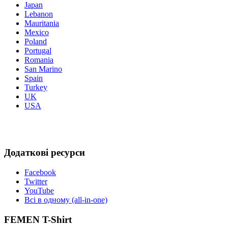
Japan
Lebanon
Mauritania
Mexico
Poland
Portugal
Romania
San Marino
Spain
Turkey
UK
USA
Додаткові ресурси
Facebook
Twitter
YouTube
Всі в одному (all-in-one)
FEMEN T-Shirt