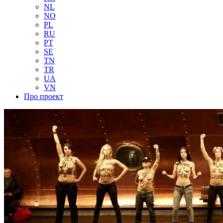
NL
NO
PL
RU
PT
SE
TN
TR
UA
VN
Про проект