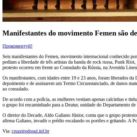
Manifestantes do movimento Femen são de
Прокоментуй!
Seis manifestantes do Femen, movimento internacional conhecido por p
pediam a liberdade de três artistas da banda de rock russa, Punk Rio
protesto ocorreu em frente ao Consulado da Rússia, na Avenida Lineu 
Os manifestantes, com idades entre 19 e 23 anos, foram liberados da 
depoimento e de assinarem um Termo Circunstanciado, de danos materi
ao consulado.
De acordo com a polícia, as mulheres vestiam apenas calcinhas e tin
o grupo foi encaminhado para a Deatur, unidade do Departamento de 
O diretor do Decade, Aldo Galiano Júnior, conta que o grupo protest
afirma Galiano, invadir o prédio escalando os portões e gritando. A P
Via:
cruzeirodosul.inf.br