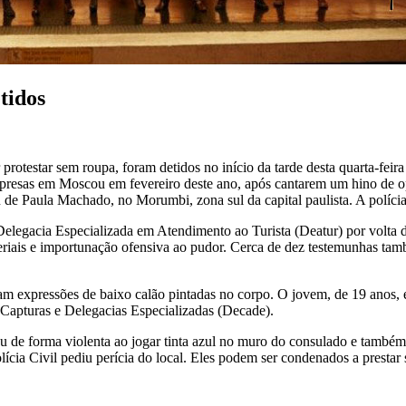
tidos
rotestar sem roupa, foram detidos no início da tarde desta quarta-fei
t, presas em Moscou em fevereiro deste ano, após cantarem um hino de 
de Paula Machado, no Morumbi, zona sul da capital paulista. A polícia
Delegacia Especializada em Atendimento ao Turista (Deatur) por volta d
ais e importunação ofensiva ao pudor. Cerca de dez testemunhas també
ham expressões de baixo calão pintadas no corpo. O jovem, de 19 anos,
Capturas e Delegacias Especializadas (Decade).
ou de forma violenta ao jogar tinta azul no muro do consulado e tamb
olícia Civil pediu perícia do local. Eles podem ser condenados a presta