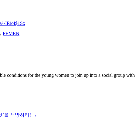
se/~IRioI$1Sx
y
FEMEN
.
 conditions for the young women to join up into a social group with the
엇’을 석방하라!
→