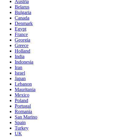
Austria
Belarus
Bulgaria
Canada
Denmark
Egypt
France
Georgia
Greece
Holland
India
Indonesia
Iran
Israel
Japan
Lebanon
Mauritania
Mexico
Poland
Portugal
Romania
San Marino
Spain
Turkey
UK