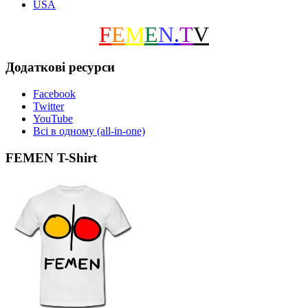
USA
F
E
M
E
N
.
T
V
Додаткові ресурси
Facebook
Twitter
YouTube
Всі в одному (all-in-one)
FEMEN T-Shirt