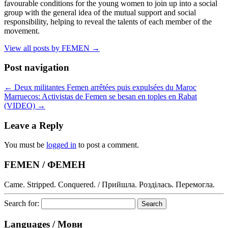
favourable conditions for the young women to join up into a social
group with the general idea of the mutual support and social
responsibility, helping to reveal the talents of each member of the
movement.
View all posts by FEMEN
→
Post navigation
←
Deux militantes Femen arrêtées puis expulsées du Maroc
Marruecos: Activistas de Femen se besan en toples en Rabat
(VIDEO)
→
Leave a Reply
You must be
logged in
to post a comment.
FEMEN / ФЕМЕН
Came. Stripped. Conquered. / Прийшла. Розділась. Перемогла.
Search for:
Languages / Мови