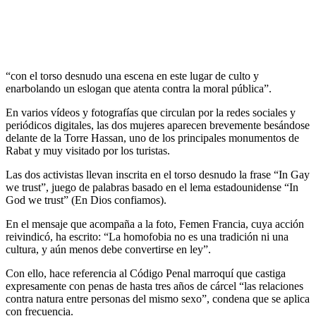
informó en una nota de que la policía marroquí había detenido a las
dos mujeres, cuyas identidades responden a las iniciales O.F.L y
D.E.M, de 25 y 30 años respectivamente, en el aeropuerto de Rabat-
Salé cuando se disponían a viajar a Francia.
Precisó que las mujeres, que llegaron ayer a Marruecos, grabaron
“con el torso desnudo una escena en este lugar de culto y
enarbolando un eslogan que atenta contra la moral pública”.
En varios vídeos y fotografías que circulan por la redes sociales y
periódicos digitales, las dos mujeres aparecen brevemente besándose
delante de la Torre Hassan, uno de los principales monumentos de
Rabat y muy visitado por los turistas.
Las dos activistas llevan inscrita en el torso desnudo la frase “In Gay
we trust”, juego de palabras basado en el lema estadounidense “In
God we trust” (En Dios confiamos).
En el mensaje que acompaña a la foto, Femen Francia, cuya acción
reivindicó, ha escrito: “La homofobia no es una tradición ni una
cultura, y aún menos debe convertirse en ley”.
Con ello, hace referencia al Código Penal marroquí que castiga
expresamente con penas de hasta tres años de cárcel “las relaciones
contra natura entre personas del mismo sexo”, condena que se aplica
con frecuencia.