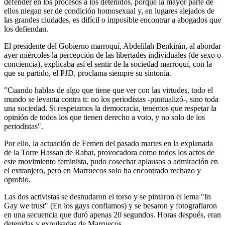
defender en los procesos a los detenidos, porque la mayor parte de
ellos niegan ser de condición homosexual y, en lugares alejados de
las grandes ciudades, es difícil o imposible encontrar a abogados que
los defiendan.
El presidente del Gobierno marroquí, Abdelilah Benkirán, al abordar
ayer miércoles la percepción de las libertades individuales (de sexo o
conciencia), explicaba así el sentir de la sociedad marroquí, con la
que su partido, el PJD, proclama siempre su sintonía.
"Cuando hablas de algo que tiene que ver con las virtudes, todo el
mundo se levanta contra ti: no los periodistas -puntualizó-, sino toda
una sociedad. Si respetamos la democracia, tenemos que respetar la
opinión de todos los que tienen derecho a voto, y no solo de los
periodistas".
Por ello, la actuación de Femen del pasado martes en la explanada
de la Torre Hassan de Rabat, provocadora como todos los actos de
este movimiento feminista, pudo cosechar aplausos o admiración en
el extranjero, pero en Marruecos solo ha encontrado rechazo y
oprobio.
Las dos activistas se desnudaron el torso y se pintaron el lema "In
Gay we trust" (En los gays confiamos) y se besaron y fotografiaron
en una secuencia que duró apenas 20 segundos. Horas después, eran
detenidas y expulsadas de Marruecos.