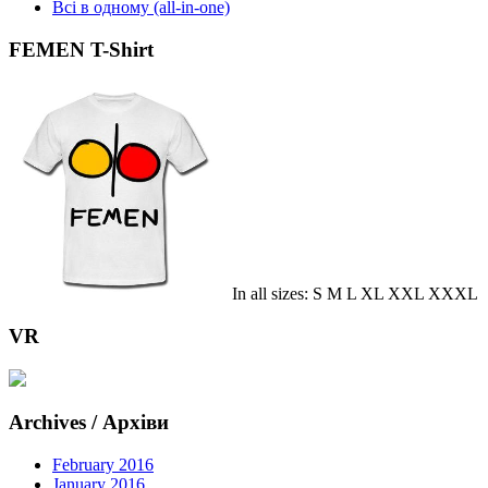
Всі в одному (all-in-one)
FEMEN T-Shirt
In all sizes: S M L XL XXL XXXL
VR
Archives / Архіви
February 2016
January 2016