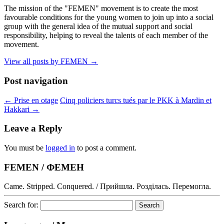
The mission of the "FEMEN" movement is to create the most
favourable conditions for the young women to join up into a social
group with the general idea of the mutual support and social
responsibility, helping to reveal the talents of each member of the
movement.
View all posts by FEMEN
→
Post navigation
←
Prise en otage
Cinq policiers turcs tués par le PKK à Mardin et
Hakkari
→
Leave a Reply
You must be
logged in
to post a comment.
FEMEN / ФЕМЕН
Came. Stripped. Conquered. / Прийшла. Розділась. Перемогла.
Search for: