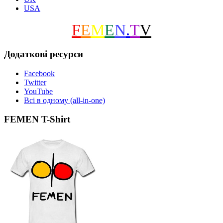
USA
F
E
M
E
N
.
T
V
Додаткові ресурси
Facebook
Twitter
YouTube
Всі в одному (all-in-one)
FEMEN T-Shirt