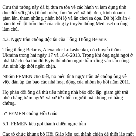
Cựu thủ tướng nầy đã bị đưa ra tòa về các hành vi lạm dụng tình
dục đối với gái vị thành niên, làm ăn với xã hội đen, kinh doanh
gian lận, tham nhũng, nhận hối lộ và ăn chơi sa đọa. Đã bị kết án 4
năm tù về tội trốn thuế của công ty truyền thông Mediaset do ông
làm chủ.
4.3. Ngực trần chống độc tài của Tổng Thống Belarus
Tổng thống Belarus, Alexander Lukashenko, có chuyến thăm
Ukraina trong hai ngày 17 và 18-6-2013. Trong khi ông nghỉ ngơi ở
nhà khách của thủ đô Kyiv thì nhóm ngực trần xông vào tấn công.
An ninh kịp thời ngăn chặn.
Nhóm FEMEN cho biết, họ biểu tình ngực trần để chống ông về
việc đàn áp tàn bạo các nhà hoạt động của nhóm họ hồi năm 2011.
Họ phản đối ông đã thủ tiêu những nhà báo độc lập, giam giữ trái
phép hàng trăm người và xử tử nhiều người mà không có bằng
chứng.
5* FEMEN chống Hồi Giáo
5.1. FEMEN kêu gọi thánh chiến ngực trần
Các tổ chức khủng bố Hồi Giáo kêu gọi thánh chiến để thiết lập một