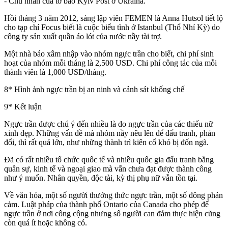
- Chủ nhân của tờ báo Kyiv Post ở Ukraina.
Hồi tháng 3 năm 2012, sáng lập viên FEMEN là Anna Hutsol tiết lộ
cho tạp chí Focus biết là cuộc biểu tình ở Istanbul (Thổ Nhỉ Kỳ) do
công ty sản xuất quần áo lót của nước nầy tài trợ.
Một nhà báo xâm nhập vào nhóm ngực trần cho biết, chi phí sinh
hoạt của nhóm mỗi tháng là 2,500 USD. Chi phí công tác của mỗi
thành viên là 1,000 USD/tháng.
8* Hình ảnh ngực trần bị an ninh và cảnh sát khống chế
9* Kết luận
Ngực trần được chú ý đến nhiều là do ngực trần của các thiếu nữ
xinh đẹp. Những vấn đề mà nhóm nầy nêu lên để đấu tranh, phản
đối, thì rất quá lớn, như những thành trì kiên cố khó bị đốn ngã.
Đã có rất nhiều tổ chức quốc tế và nhiều quốc gia đấu tranh bằng
quân sự, kinh tế và ngoại giao mà vẫn chưa đạt được thành công
như ý muốn. Nhân quyền, độc tài, kỳ thị phụ nữ vẫn tồn tại.
Về văn hóa, một số người thưởng thức ngực trần, một số đông phản
cảm. Luật pháp của thành phố Ontario của Canada cho phép để
ngực trần ở nơi công cộng nhưng số người can đảm thực hiện cũng
còn quá ít hoặc không có.