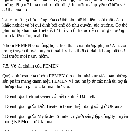
tưởng. Phụ nữ bị xem như một nô lệ, bị tước mất quyền sở hữu về
cơ thể của họ.
Tất cả những chức năng của cơ thể phụ nữ bị kiểm soát một cách
khắc nghiệt và bị qui định bởi chế độ phụ quyền, gia trưởng. Cơ thể
phụ nữ bị khai thác triệt để, từ thú vui tình dục đến những chương
trình khiêu dâm, mại dâm”.
Nhóm FEMEN cho rằng họ là hóa thân của những phụ nữ Amazon
trong truyền thuyết huyền thoại Hy Lạp thời cổ đại. Không biết sợ
hải trước mọi nguy hiểm.
7.5. Về tài chánh của FEMEN
Quỹ sinh hoạt của nhóm FEMEN được thu nhập từ việc bán những
sản phẩm mang danh hiệu FEMEN và thu nhập từ các nhà tài trợ là
những doanh gia ở Ukraina như sau:
- Doanh gia Helmut Geier có biệt danh là DJ Hell.
- Doanh gia người Đức Beate Schoner hiện đang sống ở Ukraina.
- Doanh gia người Mỹ là Jed Sunden, người sáng lập công ty truyền
thông KP Media ở Ukraina.