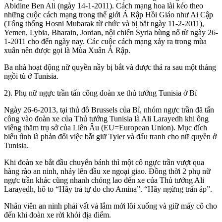
Abidine Ben Ali (ngày 14-1-2011). Cách mạng hoa lài kéo theo
những cuộc cách mạng trong thế giới Á Rập Hồi Giáo như Ai Cập
(Tổng thống Hosni Mubarak từ chức và bị bắt ngày 11-2-2011),
Yemen, Lybia, Bharain, Jordan, nội chiến Syria bùng nổ từ ngày 26-
1-2011 cho đến ngày nay. Các cuộc cách mạng xảy ra trong mùa
xuân nên được gọi là Mùa Xuân Á Rập.
Ba nhà hoạt động nữ quyền nầy bị bắt và được thả ra sau một tháng
ngồi tù ở Tunisia.
2). Phụ nữ ngực trần tấn công đoàn xe thủ tướng Tunisia ở Bỉ
Ngày 26-6-2013, tại thủ đô Brussels của Bỉ, nhóm ngực trần đã tấn
công vào đoàn xe của Thủ tướng Tunisia là Ali Larayedh khi ông
viếng thăm trụ sở của Liên Âu (EU=European Union). Mục đích
biểu tình là phản đối việc bắt giữ Tyler và đấu tranh cho nữ quyền ở
Tunisia.
Khi đoàn xe bắt đầu chuyển bánh thì một cô ngực trần vượt qua
hàng rào an ninh, nhảy lên đầu xe ngoại giao. Đồng thời 2 phụ nữ
ngực trần khác cũng nhanh chóng lao đến xe của Thủ tướng Ali
Larayedh, hô to “Hãy trả tự do cho Amina”. “Hãy ngừng trấn áp”.
Nhân viên an ninh phải vất vả lắm mới lôi xuống và giữ mấy cô cho
đến khi đoàn xe rời khỏi địa điểm.