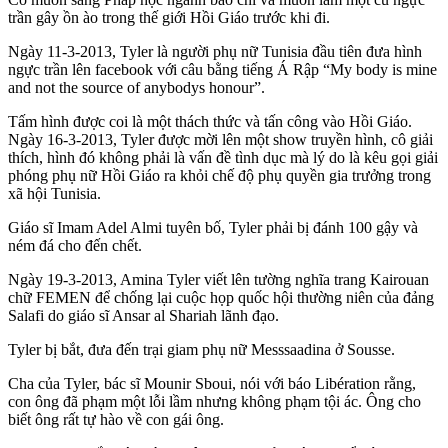
trần gây ồn ào trong thế giới Hồi Giáo trước khi đi.
Ngày 11-3-2013, Tyler là người phụ nữ Tunisia đầu tiên đưa hình
ngực trần lên facebook với câu bằng tiếng Á Rập “My body is mine
and not the source of anybodys honour”.
Tấm hình được coi là một thách thức và tấn công vào Hồi Giáo.
Ngày 16-3-2013, Tyler được mời lên một show truyền hình, cô giải
thích, hình đó không phải là vấn đề tình dục mà lý do là kêu gọi giải
phóng phụ nữ Hồi Giáo ra khỏi chế độ phụ quyền gia trưởng trong
xã hội Tunisia.
Giáo sĩ Imam Adel Almi tuyên bố, Tyler phải bị đánh 100 gậy và
ném đá cho đến chết.
Ngày 19-3-2013, Amina Tyler viết lên tường nghĩa trang Kairouan
chữ FEMEN để chống lại cuộc họp quốc hội thường niên của đảng
Salafi do giáo sĩ Ansar al Shariah lãnh đạo.
Tyler bị bắt, đưa đến trại giam phụ nữ Messsaadina ở Sousse.
Cha của Tyler, bác sĩ Mounir Sboui, nói với báo Libération rằng,
con ông đã phạm một lỗi lầm nhưng không phạm tội ác. Ông cho
biết ông rất tự hào về con gái ông.