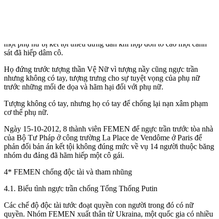
Paris, trước tượng thần Vệ Nữ (Venus de Milo), họ để ngực trần, hô
to: “Chúng tôi có cánh tay” để ngăn chặn nạn hiếp dâm. (We have
hands to stop rape).
Nguyên nhân biểu tình là để phản đối một sự kiện ở Tunisia, đó là
một phụ nữ bị kết tội thiếu đứng đắn khi nộp đơn tố cáo một cảnh
sát đã hiếp dâm cô.
Họ đứng trước tượng thần Vệ Nữ vì tượng nầy cũng ngực trần
nhưng không có tay, tượng trưng cho sự tuyệt vọng của phụ nữ
trước những mối đe dọa và hãm hại đối với phụ nữ.
Tượng không có tay, nhưng họ có tay để chống lại nạn xâm phạm
cơ thể phụ nữ.
Ngày 15-10-2012, 8 thành viên FEMEN để ngực trần trước tòa nhà
của Bộ Tư Pháp ở công trường La Place de Vendôme ở Paris để
phản đối bản án kết tội không đúng mức về vụ 14 người thuộc băng
nhóm du đảng đã hãm hiếp một cô gái.
4* FEMEN chống độc tài và tham nhũng
4.1. Biểu tình ngực trần chống Tổng Thống Putin
Các chế độ độc tài tước đoạt quyền con người trong đó có nữ
quyền. Nhóm FEMEN xuất thân từ Ukraina, một quốc gia có nhiều