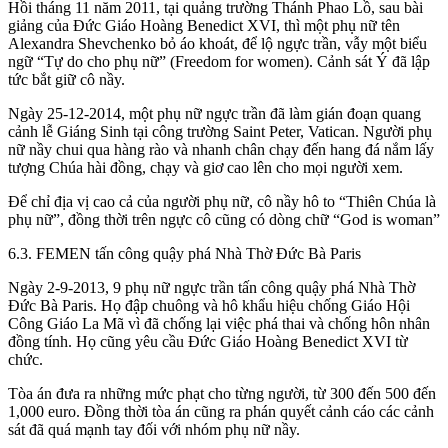
Hồi tháng 11 năm 2011, tại quảng trường Thánh Phao Lồ, sau bài
giảng của Đức Giáo Hoàng Benedict XVI, thì một phụ nữ tên
Alexandra Shevchenko bỏ áo khoát, để lộ ngực trần, vẫy một biểu
ngữ “Tự do cho phụ nữ” (Freedom for women). Cảnh sát Ý đã lập
tức bắt giữ cô nầy.
Ngày 25-12-2014, một phụ nữ ngực trần đã làm gián đoạn quang
cảnh lễ Giáng Sinh tại công trường Saint Peter, Vatican. Người phụ
nữ nầy chui qua hàng rào và nhanh chân chạy đến hang đá nắm lấy
tượng Chúa hài đồng, chạy và giơ cao lên cho mọi người xem.
Để chỉ địa vị cao cả của người phụ nữ, cô nầy hô to “Thiên Chúa là
phụ nữ”, đồng thời trên ngực cô cũng có dòng chữ “God is woman”
6.3. FEMEN tấn công quậy phá Nhà Thờ Đức Bà Paris
Ngày 2-9-2013, 9 phụ nữ ngực trần tấn công quậy phá Nhà Thờ
Đức Bà Paris. Họ đập chuông và hô khẩu hiệu chống Giáo Hội
Công Giáo La Mã vì đã chống lại việc phá thai và chống hôn nhân
đồng tính. Họ cũng yêu cầu Đức Giáo Hoàng Benedict XVI từ
chức.
Tòa án đưa ra những mức phạt cho từng người, từ 300 đến 500 đến
1,000 euro. Đồng thời tòa án cũng ra phán quyết cảnh cáo các cảnh
sát đã quá mạnh tay đối với nhóm phụ nữ nầy.