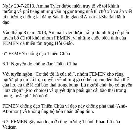
Ngày 29-7-2013, Amina Tyler được miễn truy tố về tội khinh
thường và phỉ báng nhưng vẫn bị giữ trong nhà tù chờ xử vụ án viết
trên tường chống lại đảng Salafi do giáo sĩ Ansar al-Shariah lãnh
đạo.
Vào tháng 8 năm 2013, Amina Tyler được trả tự do nhưng cô phải
tuyên bố đã rời khỏi nhóm FEMEN, vì những cuộc biểu tình của
FEMEN đã thiếu tôn trọng Hồi Giáo.
6* FEMEN chống đạo Thiên Chúa
6.1. Nguyên do chống đạo Thiên Chúa
Với tuyên ngôn “Cơ thể tôi là của tôi”, nhóm FEMEN cho rằng
người phụ nữ có trọn quyền về những gì có liên quan đến thân thể
của họ, cụ thể là cái bào thai trong bụng. Là người chủ, họ có quyền
“lựa chọn” (Pro-choice) và quyết định phải giữ cái bào thai trong
bụng, hoặc phá bỏ nó đi.
FEMEN chống đạo Thiên Chúa vì đạo nầy chống phá thai (Anti-
Abortion) và không ủng hộ hôn nhân đồng tính.
6.2. FEMEN gây náo loạn ở công trường Thánh Phao Lồ của
Vatican