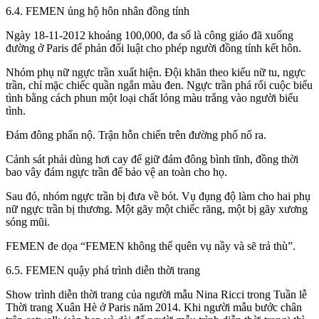
6.4. FEMEN ủng hộ hôn nhân đồng tính
Ngày 18-11-2012 khoảng 100,000, đa số là công giáo đã xuống
đường ở Paris để phản đối luật cho phép người đồng tính kết hôn.
Nhóm phụ nữ ngực trần xuất hiện. Đội khăn theo kiểu nữ tu, ngực
trần, chỉ mặc chiếc quần ngắn màu đen. Ngực trần phá rối cuộc biểu
tình bằng cách phun một loại chất lỏng màu trắng vào người biểu
tình.
Đám đông phẩn nộ. Trận hỗn chiến trên đường phố nổ ra.
Cảnh sát phải dùng hơi cay để giữ đám đông bình tĩnh, đồng thời
bao vây đám ngực trần để bảo vệ an toàn cho họ.
Sau đó, nhóm ngực trần bị đưa về bót. Vụ đụng độ làm cho hai phụ
nữ ngực trần bị thương. Một gãy một chiếc răng, một bị gãy xương
sóng mũi.
FEMEN đe dọa “FEMEN không thể quên vụ nầy và sẽ trả thù”.
6.5. FEMEN quậy phá trình diễn thời trang
Show trình diễn thời trang của người mẫu Nina Ricci trong Tuần lễ
Thời trang Xuân Hè ở Paris năm 2014. Khi người mẫu bước chân