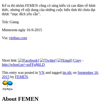
Kể ra thì nhóm FEMEN cũng có sáng kiến và can đảm về hình
thức, nhưng về nội dung của những cuộc biểu tình thì chưa đạt
được “mục đích yêu cầu”.
Trúc Giang
Minnesota ngày 16-9-2015
Via:
vietbao.com
Short link:
Copy
-
http://whoel.se/~soFFg$6LD
This entry was posted in
VN
and tagged
tin tức
on
September 16,
2015
by
FEMEN
.
About FEMEN