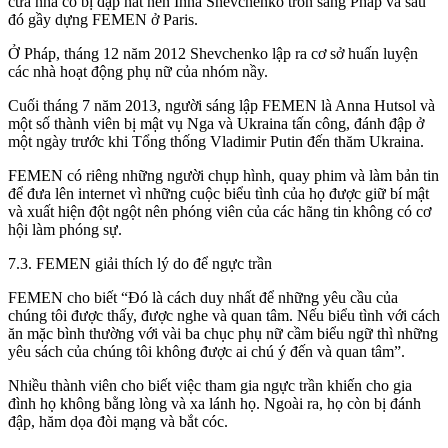
cửa nhà cô bị đập nát nên Inna Shevchenko trốn sang Pháp và sau
đó gầy dựng FEMEN ở Paris.
Ở Pháp, tháng 12 năm 2012 Shevchenko lập ra cơ sở huấn luyện
các nhà hoạt động phụ nữ của nhóm nầy.
Cuối tháng 7 năm 2013, người sáng lập FEMEN là Anna Hutsol và
một số thành viên bị mật vụ Nga và Ukraina tấn công, đánh đập ở
một ngày trước khi Tổng thống Vladimir Putin đến thăm Ukraina.
FEMEN có riêng những người chụp hình, quay phim và làm bản tin
để đưa lên internet vì những cuộc biểu tình của họ được giữ bí mật
và xuất hiện đột ngột nên phóng viên của các hãng tin không có cơ
hội làm phóng sự.
7.3. FEMEN giải thích lý do để ngực trần
FEMEN cho biết “Đó là cách duy nhất để những yêu cầu của
chúng tôi được thấy, được nghe và quan tâm. Nếu biểu tình với cách
ăn mặc bình thường với vài ba chục phụ nữ cầm biểu ngữ thì những
yêu sách của chúng tôi không được ai chú ý đến và quan tâm”.
Nhiều thành viên cho biết việc tham gia ngực trần khiến cho gia
đình họ không bằng lòng và xa lánh họ. Ngoài ra, họ còn bị đánh
đập, hăm dọa đòi mạng và bắt cóc.