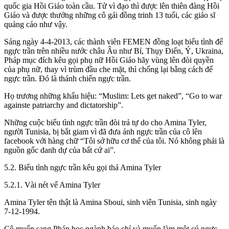
quốc gia Hồi Giáo toàn cầu. Tử vì đạo thì được lên thiên đàng Hồi
Giáo và được thưởng những cô gái đồng trinh 13 tuổi, các giáo sĩ
quảng cáo như vậy.
Sáng ngày 4-4-2013, các thành viên FEMEN đồng loạt biểu tình để
ngực trần trên nhiều nước châu Âu như Bỉ, Thụy Điển, Ý, Ukraina,
Pháp mục đích kêu gọi phụ nữ Hồi Giáo hãy vùng lên đòi quyền
của phụ nữ, thay vì trùm đầu che mặt, thì chống lại bằng cách để
ngực trần. Đó là thánh chiến ngực trần.
Họ trương những khẩu hiệu: “Muslim: Lets get naked”, “Go to war
againste patriarchy and dictatorship”.
Những cuộc biểu tình ngực trần đòi trả tự do cho Amina Tyler,
người Tunisia, bị bắt giam vì đã đưa ảnh ngực trần của cô lên
facebook với hàng chữ “Tôi sở hữu cơ thể của tôi. Nó không phải là
nguồn gốc danh dự của bất cứ ai”.
5.2. Biểu tình ngực trần kêu gọi thả Amina Tyler
5.2.1. Vài nét vế Amina Tyler
Amina Tyler tên thật là Amina Sboui, sinh viên Tunisia, sinh ngày
7-12-1994.
Cô muốn sang Pháp học ngành báo chí và muốn làm một cú ngực