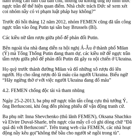
nằm trong căn bản của dân chủ, nhưng bà không ủng hộ hình thức
ngực trần để thể hiện quan điểm. Nhà chức trách Đức sẽ xem xét
coi nhóm nầy có vi phạm luật pháp hay không?”
Trước đó hồi tháng 12 năm 2012, nhóm FEMEN cũng đã tấn công
ngực trần vào ông Putin tại sân bay Brussels (Bỉ).
Các kiều nữ tắm rượu giữa phố để phản đối Putin.
Bên ngoài tòa nhà đang diễn ra hội nghị Á-Âu ở thành phố Milan
(Ý) mà Tổng Thống Putin đang tham dự, các kiều nữ để ngực trần
tắm rượu giữa phố để phản đối Putin đã gây ra nội chiến ở Ukraina.
Họ quỳ trước thánh đường Milan và đổ những xô rượu đỏ lên
người. Họ cho rằng rượu đỏ là máu của người Ukraina. Biểu ngữ
“Hãy ngừng thờ ơ với việc người Ukraina đang đổ máu”
4.2. FEMEN chống độc tài và tham nhũng
Ngày 25-2-2013, ba phụ nữ ngực trần tấn công cựu thủ tướng Ý,
ông Berlusconi, khi ông đến phòng phiếu để vận động tranh cử.
Ba phụ nữ: Inna Shevchenko (thủ lãnh FEMEN), Oksana Shachko
và Elvire Duval-Sharle, trên ngực của mấy cô có ghi dòng chữ “Đã
quá đủ với Berlusconi”. Trên trang web của FEMEN, các nhà hoạt
động nầy kêu gọi”không thể bầu cho người sẽ ngồi trong tù”.