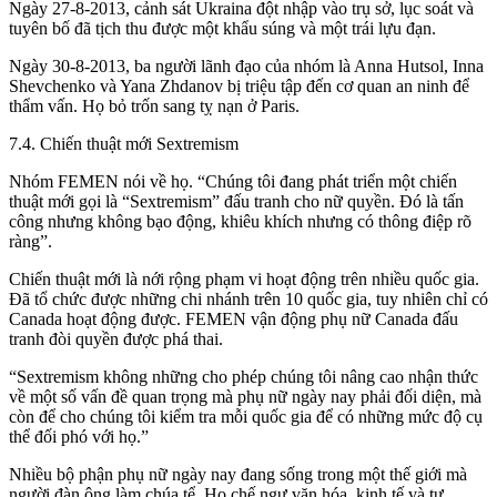
Ngày 27-8-2013, cảnh sát Ukraina đột nhập vào trụ sở, lục soát và
tuyên bố đã tịch thu được một khẩu súng và một trái lựu đạn.
Ngày 30-8-2013, ba người lãnh đạo của nhóm là Anna Hutsol, Inna
Shevchenko và Yana Zhdanov bị triệu tập đến cơ quan an ninh để
thẩm vấn. Họ bỏ trốn sang tỵ nạn ở Paris.
7.4. Chiến thuật mới Sextremism
Nhóm FEMEN nói về họ. “Chúng tôi đang phát triển một chiến
thuật mới gọi là “Sextremism” đấu tranh cho nữ quyền. Đó là tấn
công nhưng không bạo động, khiêu khích nhưng có thông điệp rõ
ràng”.
Chiến thuật mới là nới rộng phạm vi hoạt động trên nhiều quốc gia.
Đã tổ chức được những chi nhánh trên 10 quốc gia, tuy nhiên chỉ có
Canada hoạt động được. FEMEN vận động phụ nữ Canada đấu
tranh đòi quyền được phá thai.
“Sextremism không những cho phép chúng tôi nâng cao nhận thức
về một số vấn đề quan trọng mà phụ nữ ngày nay phải đối diện, mà
còn để cho chúng tôi kiểm tra mỗi quốc gia để có những mức độ cụ
thể đối phó với họ.”
Nhiều bộ phận phụ nữ ngày nay đang sống trong một thế giới mà
người đàn ông làm chúa tể. Họ chế ngự văn hóa, kinh tế và tư