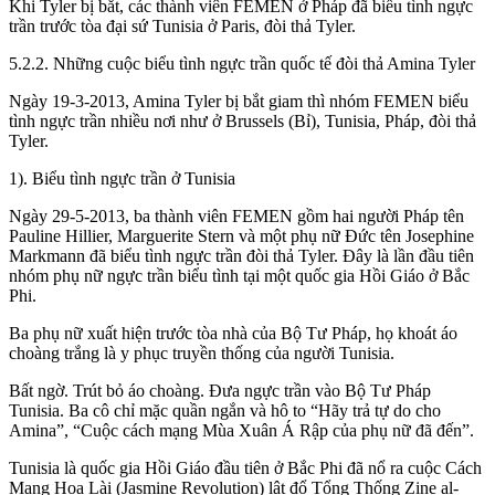
Khi Tyler bị bắt, các thành viên FEMEN ở Pháp đã biểu tình ngực
trần trước tòa đại sứ Tunisia ở Paris, đòi thả Tyler.
5.2.2. Những cuộc biểu tình ngực trần quốc tế đòi thả Amina Tyler
Ngày 19-3-2013, Amina Tyler bị bắt giam thì nhóm FEMEN biểu
tình ngực trần nhiều nơi như ở Brussels (Bỉ), Tunisia, Pháp, đòi thả
Tyler.
1). Biểu tình ngực trần ở Tunisia
Ngày 29-5-2013, ba thành viên FEMEN gồm hai người Pháp tên
Pauline Hillier, Marguerite Stern và một phụ nữ Đức tên Josephine
Markmann đã biểu tình ngực trần đòi thả Tyler. Đây là lần đầu tiên
nhóm phụ nữ ngực trần biểu tình tại một quốc gia Hồi Giáo ở Bắc
Phi.
Ba phụ nữ xuất hiện trước tòa nhà của Bộ Tư Pháp, họ khoát áo
choàng trắng là y phục truyền thống của người Tunisia.
Bất ngờ. Trút bỏ áo choàng. Đưa ngực trần vào Bộ Tư Pháp
Tunisia. Ba cô chỉ mặc quần ngắn và hô to “Hãy trả tự do cho
Amina”, “Cuộc cách mạng Mùa Xuân Á Rập của phụ nữ đã đến”.
Tunisia là quốc gia Hồi Giáo đầu tiên ở Bắc Phi đã nổ ra cuộc Cách
Mạng Hoa Lài (Jasmine Revolution) lật đổ Tổng Thống Zine al-