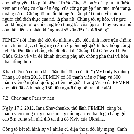
cho nữ quyền. Họ phát biểu: “Trước đây, bộ ngực của phụ nữ được
xem như công cụ của đàn ông, của công nghiệp tình dục, thời trang,
quảng cáo…Chúng tôi muốn bộ ngực trần phải thuộc về chính
người chủ đích thực của nó, là phụ nữ. Chúng tôi tự hào, vì ngực
trần không những chỉ đăng trên trang bìa của tập san Playboy mà nó
còn thể hiện sự phản kháng một số vấn đề của đời sống”.
FEMEN nổi tiếng thế giới do những cuộc biểu tình ngực trần chống
du lịch tình dục, chống mại dâm và phân biệt giới tính. Chống công
nghệ khiêu dâm, chống chế độ độc tài. Chống Hồi Giáo và Thiên
Chúa Giáo về vấn đề khinh thường phụ nữ, chống phá thai và hôn
nhân đồng tính.
Khẩu hiệu của nhóm là “Thân thể tôi là của tôi” (My body is mine).
Tháng 10 năm 2013, FEMEN có 30 thành viên ở Pháp và 300
thành viên ở một số quốc gia trên thế giới. Trang Web của FEMEN
cho biết đã có khoảng 150,000 người ủng hộ trên thế giói.
7.2. Chạy sang Paris tỵ nạn
Ngày 17-2-2012, Inna Shevchenko, thủ lãnh FEMEN, cùng ba
thành viên dùng máy cưa cầm tay đốn ngã cây thánh giá bằng gỗ
cao 5m trong sân nhà thờ tại thủ đô Kyiv của Ukraina.
Công tố kết tội hình sự và nhiều cú điện thoại đòi lấy mạng. Cánh