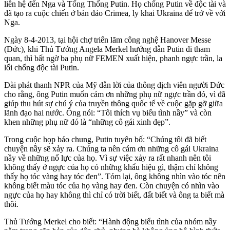
liên hệ đến Nga và Tổng Thống Putin. Họ chống Putin về độc tài và
đã tạo ra cuộc chiến ở bán đảo Crimea, ly khai Ukraina để trở về với
Nga.
Ngày 8-4-2013, tại hội chợ triển lãm công nghệ Hanover Messe
(Đức), khi Thủ Tướng Angela Merkel hướng dẫn Putin đi tham
quan, thì bất ngờ ba phụ nữ FEMEN xuất hiện, phanh ngực trần, la
lối chống độc tài Putin.
Đài phát thanh NPR của Mỹ dẫn lời của thông dịch viên người Đức
cho rằng, ông Putin muốn cám ơn những phụ nữ ngực trần đó, vì đã
giúp thu hút sự chú ý của truyền thông quốc tế về cuộc gặp gỡ giữa
lãnh đạo hai nước. Ông nói: “Tôi thích vụ biểu tình nầy” và còn
khen những phụ nữ đó là “những cô gái xinh đẹp”.
Trong cuộc họp báo chung, Putin tuyên bố: “Chúng tôi đã biết
chuyện nầy sẽ xảy ra. Chúng ta nên cám ơn những cô gái Ukraina
nầy về những nổ lực của họ. Vì sự việc xảy ra rất nhanh nên tôi
không thấy ở ngực của họ có những khẩu hiệu gì, thậm chí không
thấy họ tóc vàng hay tóc đen”. Tóm lại, ông không nhìn vào tóc nên
không biết màu tóc của họ vàng hay đen. Còn chuyện có nhìn vào
ngực của họ hay không thì chỉ có trời biết, đất biết và ông ta biết mà
thôi.
Thủ Tướng Merkel cho biết: “Hành động biểu tình của nhóm nầy