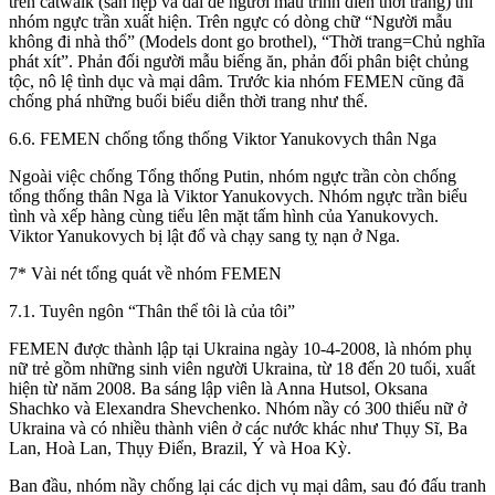
trên catwalk (sàn hẹp và dài để người mẫu trình diễn thời trang) thì
nhóm ngực trần xuất hiện. Trên ngực có dòng chữ “Người mẫu
không đi nhà thổ” (Models dont go brothel), “Thời trang=Chủ nghĩa
phát xít”. Phản đối người mẫu biếng ăn, phản đối phân biệt chủng
tộc, nô lệ tình dục và mại dâm. Trước kia nhóm FEMEN cũng đã
chống phá những buổi biểu diễn thời trang như thế.
6.6. FEMEN chống tổng thống Viktor Yanukovych thân Nga
Ngoài việc chống Tổng thống Putin, nhóm ngực trần còn chống
tổng thống thân Nga là Viktor Yanukovych. Nhóm ngực trần biểu
tình và xếp hàng cùng tiểu lên mặt tấm hình của Yanukovych.
Viktor Yanukovych bị lật đổ và chạy sang tỵ nạn ở Nga.
7* Vài nét tổng quát về nhóm FEMEN
7.1. Tuyên ngôn “Thân thể tôi là của tôi”
FEMEN được thành lập tại Ukraina ngày 10-4-2008, là nhóm phụ
nữ trẻ gồm những sinh viên người Ukraina, từ 18 đến 20 tuổi, xuất
hiện từ năm 2008. Ba sáng lập viên là Anna Hutsol, Oksana
Shachko và Elexandra Shevchenko. Nhóm nầy có 300 thiếu nữ ở
Ukraina và có nhiều thành viên ở các nước khác như Thụy Sĩ, Ba
Lan, Hoà Lan, Thụy Điển, Brazil, Ý và Hoa Kỳ.
Ban đầu, nhóm nầy chống lại các dịch vụ mại dâm, sau đó đấu tranh