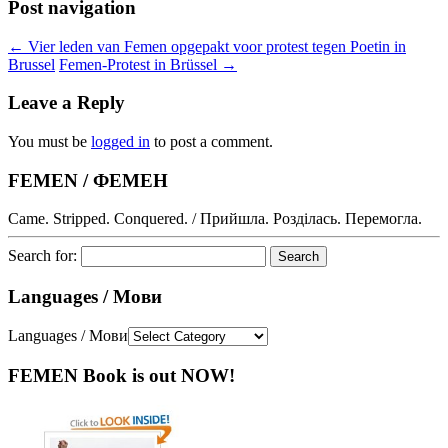
Post navigation
←
Vier leden van Femen opgepakt voor protest tegen Poetin in
Brussel
Femen-Protest in Brüssel
→
Leave a Reply
You must be
logged in
to post a comment.
FEMEN / ФЕМЕН
Came. Stripped. Conquered. / Прийшла. Розділась. Перемогла.
Search for:
Languages / Мови
Languages / Мови
FEMEN Book is out NOW!