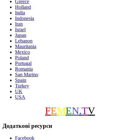
Greece
Holland
India
Indonesia
Iran
Israel
Japan
Lebanon
Mauritania
Mexico
Poland
Portugal
Romania
San Marino
Spain
Turkey
UK
USA
F
E
M
E
N
.
T
V
Додаткові ресурси
Facebook