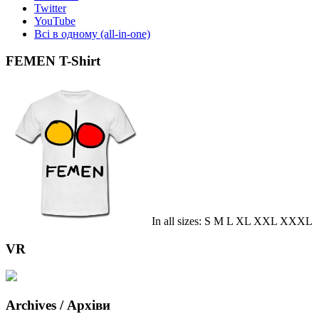
Twitter
YouTube
Всі в одному (all-in-one)
FEMEN T-Shirt
In all sizes: S M L XL XXL XXXL
VR
Archives / Архіви