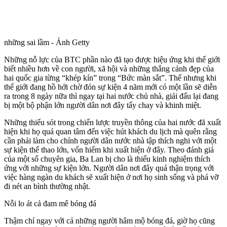
Chiến lược quảng bá cho EURO 2012 của Ba Lan và Ukraina có
những sai lầm - Ảnh Getty
Những nỗ lực của BTC phần nào đã tạo được hiệu ứng khi thế giới
biết nhiều hơn về con người, xã hội và những thắng cảnh đẹp của
hai quốc gia từng “khép kín” trong “Bức màn sắt”. Thế nhưng khi
thế giới đang hồ hởi chờ đón sự kiện 4 năm mới có một lần sẽ diễn
ra trong 8 ngày nữa thì ngay tại hai nước chủ nhà, giải đấu lại đang
bị một bộ phận lớn người dân nơi đây tẩy chay và khinh miệt.
Những thiếu sót trong chiến lược truyền thông của hai nước đã xuất
hiện khi họ quá quan tâm đến việc hút khách du lịch mà quên rằng
cần phải làm cho chính người dân nước nhà tập thích nghi với một
sự kiện thể thao lớn, vốn hiếm khi xuất hiện ở đây. Theo đánh giá
của một số chuyên gia, Ba Lan bị cho là thiếu kinh nghiệm thích
ứng với những sự kiện lớn. Người dân nơi đây quá thận trọng với
việc hàng ngàn du khách sẽ xuất hiện ở nơi họ sinh sống và phá vỡ
đi nét an bình thường nhật.
Nỗi lo át cả đam mê bóng đá
Thậm chí ngay với cả những người hâm mộ bóng đá, giờ họ cũng