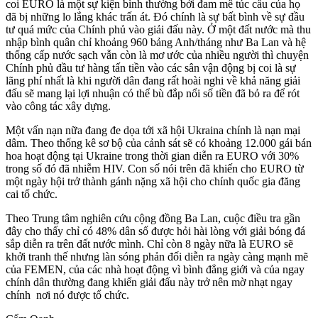
coi EURO là một sự kiện bình thường bởi đam mê túc cầu của họ
đã bị những lo lắng khác trấn át. Đó chính là sự bất bình về sự đầu
tư quá mức của Chính phủ vào giải đấu này. Ở một đất nước mà thu
nhập bình quân chỉ khoảng 960 bảng Anh/tháng như Ba Lan và hệ
thống cấp nước sạch vẫn còn là mơ ước của nhiều người thì chuyện
Chính phủ đầu tư hàng tấn tiền vào các sân vận động bị coi là sự
lãng phí nhất là khi người dân đang rất hoài nghi về khả năng giải
đấu sẽ mang lại lợi nhuận có thể bù đắp nổi số tiền đã bỏ ra để rót
vào công tác xây dựng.
Một vấn nạn nữa đang đe dọa tới xã hội Ukraina chính là nạn mại
dâm. Theo thống kê sơ bộ của cảnh sát sẽ có khoảng 12.000 gái bán
hoa hoạt động tại Ukraine trong thời gian diễn ra EURO với 30%
trong số đó đã nhiễm HIV. Con số nói trên đã khiến cho EURO từ
một ngày hội trở thành gánh nặng xã hội cho chính quốc gia đăng
cai tổ chức.
Theo Trung tâm nghiên cứu cộng đồng Ba Lan, cuộc điều tra gần
đây cho thấy chỉ có 48% dân số được hỏi hài lòng với giải bóng đá
sắp diễn ra trên đất nước mình. Chỉ còn 8 ngày nữa là EURO sẽ
khởi tranh thế nhưng làn sóng phản đối diễn ra ngày càng mạnh mẽ
của FEMEN, của các nhà hoạt động vì bình đẳng giới và của ngay
chính dân thường đang khiến giải đấu này trở nên mờ nhạt ngay
chính nơi nó được tổ chức.