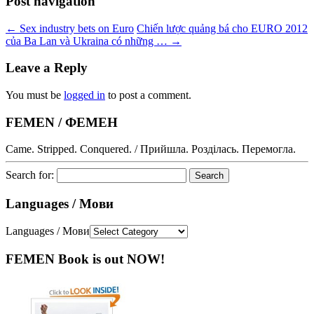
Post navigation
←
Sex industry bets on Euro
Chiến lược quảng bá cho EURO 2012
của Ba Lan và Ukraina có những …
→
Leave a Reply
You must be
logged in
to post a comment.
FEMEN / ФЕМЕН
Came. Stripped. Conquered. / Прийшла. Розділась. Перемогла.
Search for:
Languages / Мови
Languages / Мови
FEMEN Book is out NOW!