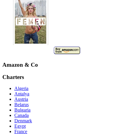
Amazon & Co
Charters
Algeria
Antalya
Austria
Belarus
Bulgaria
Canada
Denmark
Egypt
France