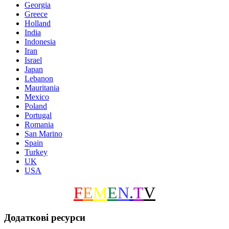
Georgia
Greece
Holland
India
Indonesia
Iran
Israel
Japan
Lebanon
Mauritania
Mexico
Poland
Portugal
Romania
San Marino
Spain
Turkey
UK
USA
F
E
M
E
N
.
T
V
Додаткові ресурси