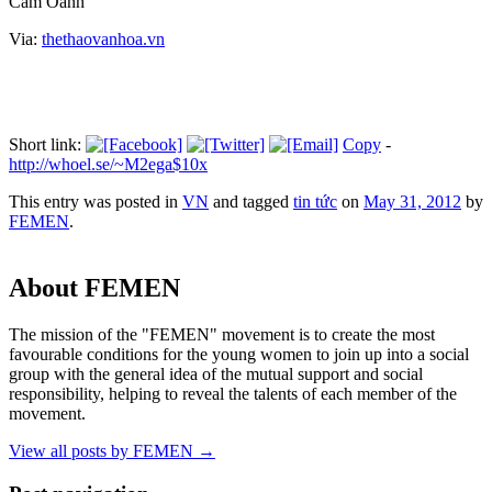
Cẩm Oanh
Via:
thethaovanhoa.vn
Short link:
Copy
-
http://whoel.se/~M2ega$10x
This entry was posted in
VN
and tagged
tin tức
on
May 31, 2012
by
FEMEN
.
About FEMEN
The mission of the "FEMEN" movement is to create the most
favourable conditions for the young women to join up into a social
group with the general idea of the mutual support and social
responsibility, helping to reveal the talents of each member of the
movement.
View all posts by FEMEN
→