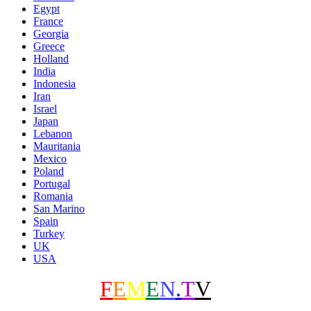
Egypt
France
Georgia
Greece
Holland
India
Indonesia
Iran
Israel
Japan
Lebanon
Mauritania
Mexico
Poland
Portugal
Romania
San Marino
Spain
Turkey
UK
USA
F
E
M
E
N
.
T
V