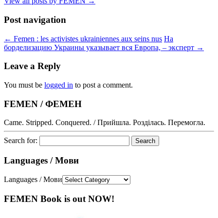
View all posts by FEMEN
→
Post navigation
←
Femen : les activistes ukrainiennes aux seins nus
На
борделизацию Украины указывает вся Европа, – эксперт
→
Leave a Reply
You must be
logged in
to post a comment.
FEMEN / ФЕМЕН
Came. Stripped. Conquered. / Прийшла. Розділась. Перемогла.
Search for:
Languages / Мови
Languages / Мови
FEMEN Book is out NOW!