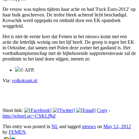
De vrouw was topless tijdens haar actie en had 'Fuck Euro-2012' op
haar buik geschreven. De trofee bleek achteraf licht beschadigd.
Kovachik werd opgepakt en omhuld door een EK-spandoek
weggeleid.
Het is niet de eerste keer dat Femen in het nieuws komt met een
actie die letterlijk weinig om het lijf heeft. De groep is tegen het EK
in Oekraïne, dat samen met Polen deze zomer het gastland is. Het
voetbalkampioenschap met de bijbehorende supportersinvasie zal de
prostitutie in het land doen stijgen, menen ze.
© AFP.
Via:
volkskrant.nl
Short link:
Copy
-
http://whoel.se/~CSKLf$sf
This entry was posted in
NL
and tagged
nieuws
on
May 12, 2012
by
FEMEN
.