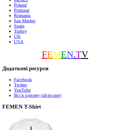
Poland
Portugal
Romania
San Marino
Spain
Turkey
UK
USA
F
E
M
E
N
.
T
V
Додаткові ресурси
Facebook
Twitter
YouTube
Всі в одному (all-in-one)
FEMEN T-Shirt