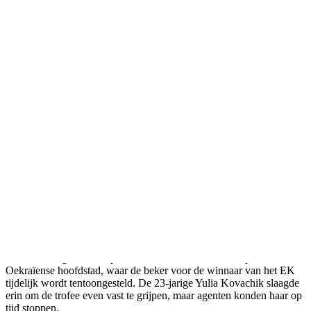
Topless feministe valt EK-trofee aan in
Kyiv
Прокоментуй!
Een jonge vrouw die lid is van de feministische groep Femen
heeft in het Oekraïense Kyiv geprobeerd om de EK-trofee te
beschadigen. Politieagenten konden haar nog net op tijd
stoppen.
Het incident gebeurde op het Plein van de Onafhankelijkheid in de
Oekraïense hoofdstad, waar de beker voor de winnaar van het EK
tijdelijk wordt tentoongesteld. De 23-jarige Yulia Kovachik slaagde
erin om de trofee even vast te grijpen, maar agenten konden haar op
tijd stoppen.