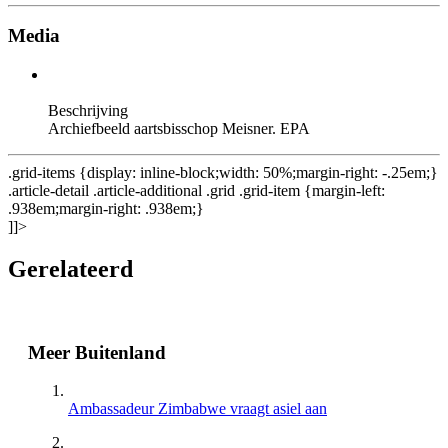
Media
Beschrijving
Archiefbeeld aartsbisschop Meisner. EPA
.grid-items {display: inline-block;width: 50%;margin-right: -.25em;}
.article-detail .article-additional .grid .grid-item {margin-left:
.938em;margin-right: .938em;}
]]>
Gerelateerd
Meer Buitenland
Ambassadeur Zimbabwe vraagt asiel aan