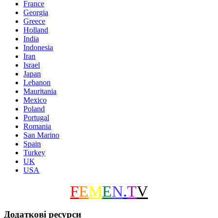
France
Georgia
Greece
Holland
India
Indonesia
Iran
Israel
Japan
Lebanon
Mauritania
Mexico
Poland
Portugal
Romania
San Marino
Spain
Turkey
UK
USA
F
E
M
E
N
.
T
V
Додаткові ресурси