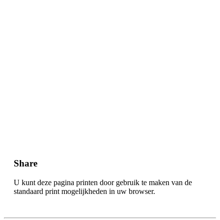
Op haar lichaam stond 'lk ben God' geschreven, zo meldt de Duitse
krant Die Welt. ,,Ik geloof in de gelijkheid van alle mensen'', riep
Witt nog voordat ze werd opgepakt. Meisner zette de mis
onverstoorbaar voort.
Volgens het dagblad protesteerde ze tegen de vermeende
,,seksistische en patriarchale houding'' van de aartsbisschop, maar
ook tegen de Russische president Vladimir Poetin en tegen de
,,sportmaffia''. Na afloop van de mis werd ze weer vrijgelaten.
© De Gelderlander 2013, op dit artikel rust
copyright
.
Share
U kunt deze pagina printen door gebruik te maken van de
standaard print mogelijkheden in uw browser.