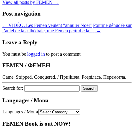
View all posts by FEMEN
→
Post navigation
←
VIDÉO. Les Femen veulent "annuler Noël"
Poitrine dénudée sur
l’autel de la cathédrale, une Femen perturbe la …
→
Leave a Reply
You must be
logged in
to post a comment.
FEMEN / ФЕМЕН
Came. Stripped. Conquered. / Прийшла. Розділась. Перемогла.
Search for:
Languages / Мови
Languages / Мови
FEMEN Book is out NOW!