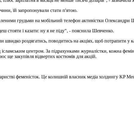
плюс зарплатня в місяць не менше тисячі доларів", - зазначила 
вчини, їй запропонували стати п'ятою.
оголеними грудьми на мобільний телефон активістки Олександри 
еш стояти і казати: ну я не піду", - пояснила Шевченко.
или швидко роздягатись, поводитись на акціях, щоб потрапити у к
ісламським центром. За підрахунками журналістки, кожна фемініс
юс ще закупівля відвертих костюмів для акцій.
оваристві феменісток. Це колишній власник медіа холдингу KP M