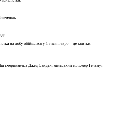
журналістка.
Шевченко.
адр.
тка на добу обійшлася у 1 тисячі євро - це квитки,
edia американець Джед Санден, німецький міліонер Гельмут