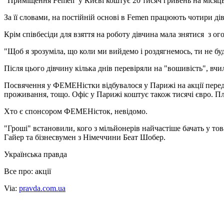
"Приміщення Femen у Києві коштує 20 тисяч гривень на місяць, 
За її словами, на постійній основі в Femen працюють чотири ді
Крім співбесіди для взяття на роботу дівчина мала знятися з 
"Щоб я зрозуміла, що коли ми вийдемо і роздягнемось, ти не буд
Після цього дівчину кілька днів перевіряли на "вошивість", вч
Посвячення у ФЕМЕНістки відбувалося у Парижі на акції перед 
проживання, тощо. Офіс у Парижі коштує також тисячі євро. Пл
Хто є спонсором ФЕМЕНісток, невідомо.
"Гроші" встановили, кого з мільйонерів найчастіше бачать у т
Гайер та бізнесвумен з Німеччини Беат Шобер.
Українська правда
Все про: акції
Via:
pravda.com.ua