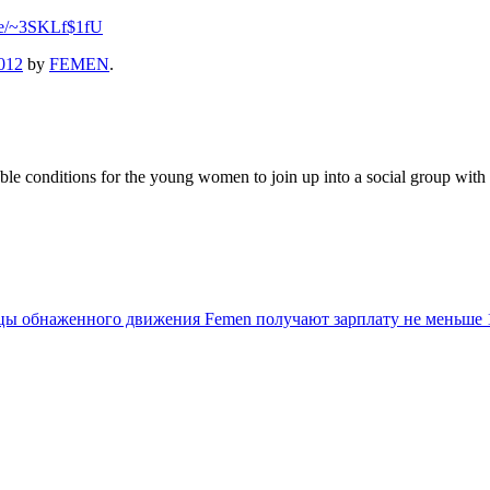
.se/~3SKLf$1fU
012
by
FEMEN
.
 conditions for the young women to join up into a social group with the
ы обнаженного движения Femen получают зарплату не меньше 1