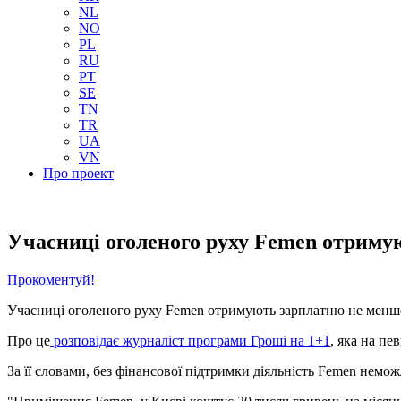
NL
NO
PL
RU
PT
SE
TN
TR
UA
VN
Про проект
Учасниці оголеного руху Femen отрим
Прокоментуй!
Учасниці оголеного руху Femen отримують зарплатню не менше 
Про це
розповідає журналіст програми Гроші на 1+1
, яка на пе
За її словами, без фінансової підтримки діяльність Femen немож