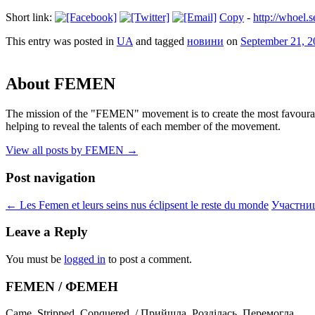
Short link:
Copy
-
http://whoel
This entry was posted in
UA
and tagged
новини
on
September 21, 2
About FEMEN
The mission of the "FEMEN" movement is to create the most favourable
helping to reveal the talents of each member of the movement.
View all posts by FEMEN
→
Post navigation
←
Les Femen et leurs seins nus éclipsent le reste du monde
Участниц
Leave a Reply
You must be
logged in
to post a comment.
FEMEN / ФЕМЕН
Came. Stripped. Conquered. / Прийшла. Розділась. Перемогла.