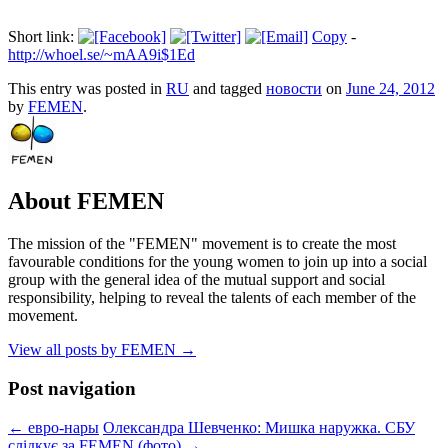
Short link:
Copy
-
http://whoel.se/~mAA9i$1Ed
This entry was posted in
RU
and tagged
новости
on
June 24, 2012
by
FEMEN
.
About FEMEN
The mission of the "FEMEN" movement is to create the most
favourable conditions for the young women to join up into a social
group with the general idea of the mutual support and social
responsibility, helping to reveal the talents of each member of the
movement.
View all posts by FEMEN
→
Post navigation
←
евро-нары
Олександра Шевченко: Мишка наружка. СБУ
слідкує за FEMEN (фото)
→