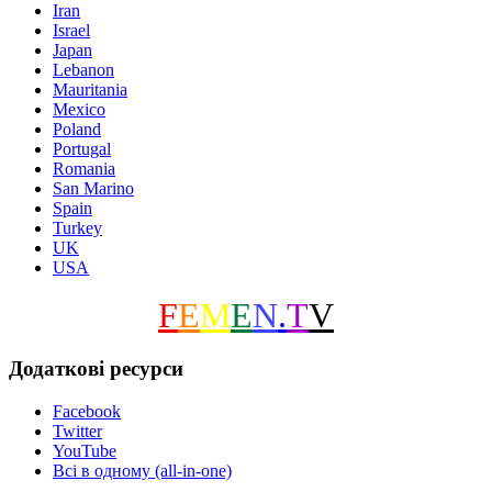
Iran
Israel
Japan
Lebanon
Mauritania
Mexico
Poland
Portugal
Romania
San Marino
Spain
Turkey
UK
USA
F
E
M
E
N
.
T
V
Додаткові ресурси
Facebook
Twitter
YouTube
Всі в одному (all-in-one)