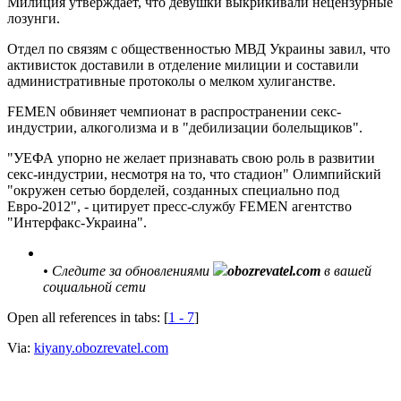
Милиция утверждает, что девушки выкрикивали нецензурные
лозунги.
Отдел по связям с общественностью МВД Украины завил, что
активисток доставили в отделение милиции и составили
административные протоколы о мелком хулиганстве.
FEMEN обвиняет чемпионат в распространении секс-
индустрии, алкоголизма и в "дебилизации болельщиков".
"УЕФА упорно не желает признавать свою роль в развитии
секс-индустрии, несмотря на то, что стадион" Олимпийский
"окружен сетью борделей, созданных специально под
Евро-2012", - цитирует пресс-службу FEMEN агентство
"Интерфакс-Украина".
•
Следите за обновлениями
obozrevatel.com
в вашей
социальной сети
Open all references in tabs: [
1 - 7
]
Via:
kiyany.obozrevatel.com