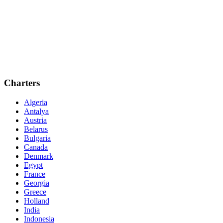
Charters
Algeria
Antalya
Austria
Belarus
Bulgaria
Canada
Denmark
Egypt
France
Georgia
Greece
Holland
India
Indonesia