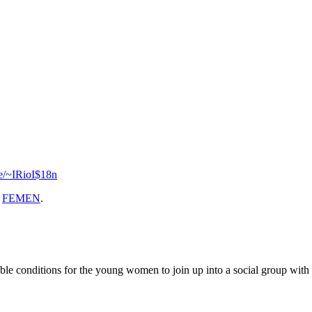
se/~IRioI$18n
y
FEMEN
.
 conditions for the young women to join up into a social group with the