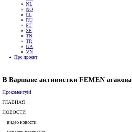
NL
NO
PL
RU
PT
SE
TN
TR
UA
VN
Про проект
В Варшаве активистки FEMEN атакова
Прокоментуй!
ГЛАВНАЯ
НОВОСТИ
видео новости