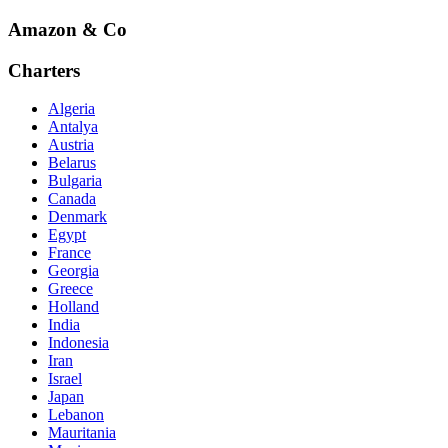
Amazon & Co
Charters
Algeria
Antalya
Austria
Belarus
Bulgaria
Canada
Denmark
Egypt
France
Georgia
Greece
Holland
India
Indonesia
Iran
Israel
Japan
Lebanon
Mauritania