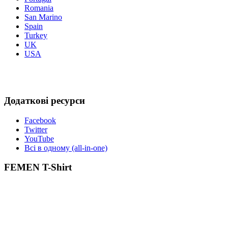
Romania
San Marino
Spain
Turkey
UK
USA
Додаткові ресурси
Facebook
Twitter
YouTube
Всі в одному (all-in-one)
FEMEN T-Shirt