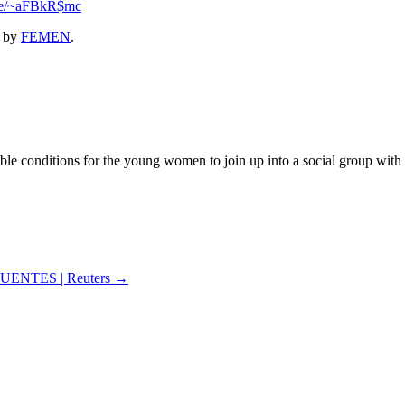
.se/~aFBkR$mc
by
FEMEN
.
 conditions for the young women to join up into a social group with the
ENTES | Reuters
→