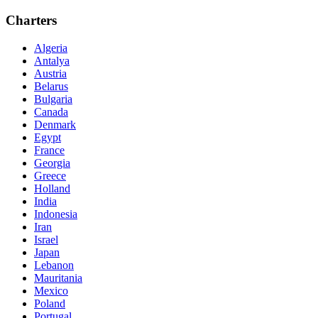
Charters
Algeria
Antalya
Austria
Belarus
Bulgaria
Canada
Denmark
Egypt
France
Georgia
Greece
Holland
India
Indonesia
Iran
Israel
Japan
Lebanon
Mauritania
Mexico
Poland
Portugal