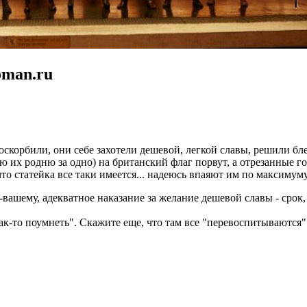
oman.ru
а оскорбили, они себе захотели дешевой, легкой славы, решили бл
ю их родню за одно) на британский флаг порвут, а отрезанные гол
 что статейка все таки имеется... надеюсь впаяют им по максимум
ашему, адекватное наказание за желание дешевой славы - срок, 
как-то поумнеть". Скажите еще, что там все "перевоспитываются"