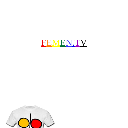
F
E
M
E
N
.
T
V