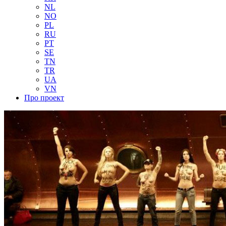
NL
NO
PL
RU
PT
SE
TN
TR
UA
VN
Про проект