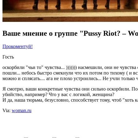
Ваше мнение о группе "Pussy Riot? – W
Прокоментуй!
Гость
оскорбили "чьи то" чувства... ))))))) насмешили, они не чувств
пошли... небось быстро смекнули что их потом по тихому ( и вс
можно и сплясать.... ага не плохо устроились... Не учли только
Я смотрю, ваши конкретные чувства они сильно оскорбили. По-в
убийство, например? Что у вас с логикой, женщина?
И да, наша тюрьма, безусловно, способствует тому, чтоб "хоть 
Via:
woman.ru