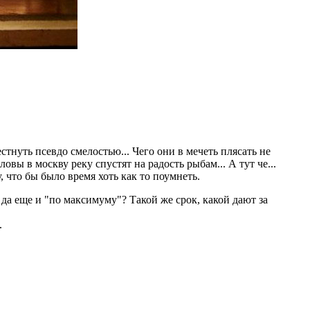
естнуть псевдо смелостью... Чего они в мечеть плясать не
овы в москву реку спустят на радость рыбам... А тут че...
у, что бы было время хоть как то поумнеть.
да еще и "по максимуму"? Такой же срок, какой дают за
.