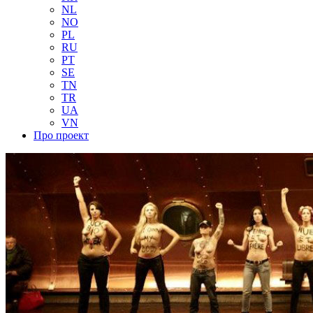
NL
NO
PL
RU
PT
SE
TN
TR
UA
VN
Про проект