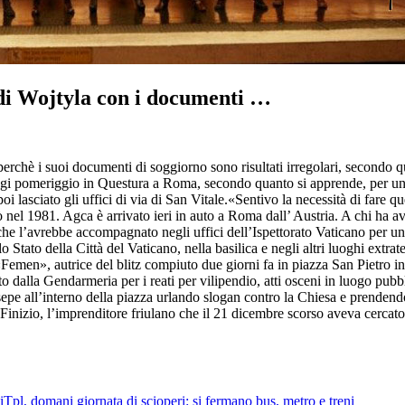
 di Wojtyla con i documenti …
 perchè i suoi documenti di soggiorno sono risultati irregolari, secondo 
ggi pomeriggio in Questura a Roma, secondo quanto si apprende, per un 
oi lasciato gli uffici di via di San Vitale.«Sentivo la necessità di fare qu
arò nel 1981. Agca è arrivato ieri in auto a Roma dall’ Austria. A chi ha
he l’avrebbe accompagnato negli uffici dell’Ispettorato Vaticano per un c
o Stato della Città del Vaticano, nella basilica e negli altri luoghi extrat
Femen», autrice del blitz compiuto due giorni fa in piazza San Pietro in 
to dalla Gendarmeria per i reati per vilipendio, atti osceni in luogo pub
sepe all’interno della piazza urlando slogan contro la Chiesa e prenden
Finizio, l’imprenditore friulano che il 21 dicembre scorso aveva cercato d
Tpl, domani giornata di scioperi: si fermano bus, metro e treni