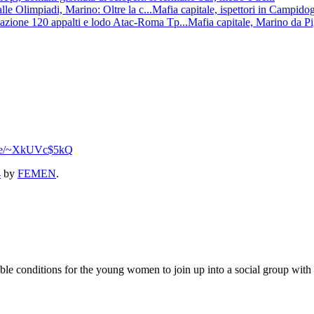
Mafia capitale, ispettori in Campido
Mafia capitale, Marino da Pi
l.se/~XkUVc$5kQ
4
by
FEMEN
.
 conditions for the young women to join up into a social group with the