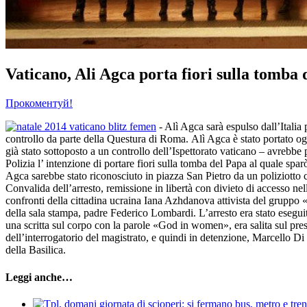
Vaticano, Ali Agca porta fiori sulla tomba
Прокоментуй!
- Alì Agca sarà espulso dall’Italia
controllo da parte della Questura di Roma. Alì Agca è stato portato o
già stato sottoposto a un controllo dell’Ispettorato vaticano – avrebbe p
Polizia l’ intenzione di portare fiori sulla tomba del Papa al quale sp
Agca sarebbe stato riconosciuto in piazza San Pietro da un poliziotto c
Convalida dell’arresto, remissione in libertà con divieto di accesso nell
confronti della cittadina ucraina Iana Azhdanova attivista del gruppo «
della sala stampa, padre Federico Lombardi. L’arresto era stato esegui
una scritta sul corpo con la parole «God in women», era salita sul pre
dell’interrogatorio del magistrato, e quindi in detenzione, Marcello Di 
della Basilica.
Leggi anche…