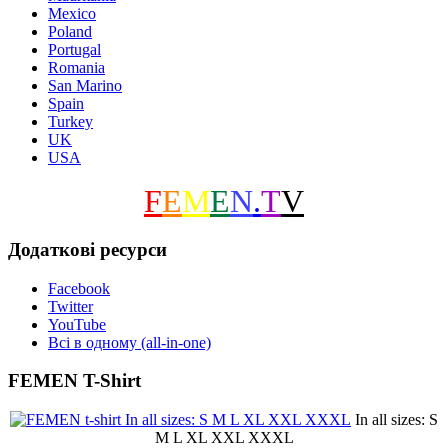
Mexico
Poland
Portugal
Romania
San Marino
Spain
Turkey
UK
USA
F
E
M
E
N
.
T
V
Додаткові ресурси
Facebook
Twitter
YouTube
Всі в одному (all-in-one)
FEMEN T-Shirt
In all sizes: S
M L XL XXL XXXL