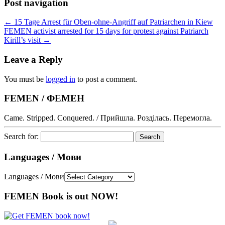
Post navigation
←
15 Tage Arrest für Oben-ohne-Angriff auf Patriarchen in Kiew
FEMEN activist arrested for 15 days for protest against Patriarch
Kirill’s visit
→
Leave a Reply
You must be
logged in
to post a comment.
FEMEN / ФЕМЕН
Came. Stripped. Conquered. / Прийшла. Розділась. Перемогла.
Search for:
Languages / Мови
Languages / Мови
FEMEN Book is out NOW!