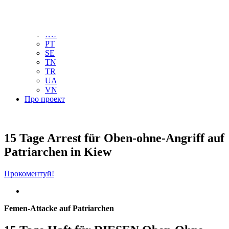
NL
NO
PL
RU
PT
SE
TN
TR
UA
VN
Про проект
15 Tage Arrest für Oben-ohne-Angriff auf
Patriarchen in Kiew
Прокоментуй!
Femen-Attacke auf Patriarchen