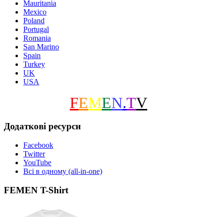
Mauritania
Mexico
Poland
Portugal
Romania
San Marino
Spain
Turkey
UK
USA
F
E
M
E
N
.
T
V
Додаткові ресурси
Facebook
Twitter
YouTube
Всі в одному (all-in-one)
FEMEN T-Shirt