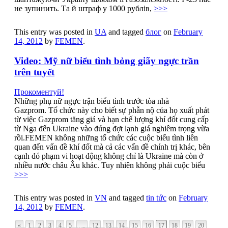
не зупинить. Та й штраф у 1000 рублів,
>>>
This entry was posted in
UA
and tagged
блог
on
February
14, 2012
by
FEMEN
.
Video: Mỹ nữ biểu tình bỏng giãy ngực trần
trên tuyết
Прокоментуй!
Những phụ nữ ngực trận biểu tình trước tòa nhà
Gazprom. Tổ chức này cho biết sự phẫn nộ của họ xuất phát
từ việc Gazprom tăng giá và hạn chế lượng khí đốt cung cấp
từ Nga đến Ukraine vào đúng đợt lạnh giá nghiêm trọng vừa
rồi.FEMEN không những tổ chức các cuộc biểu tình liên
quan đến vấn đề khí đốt mà cả các vấn đề chính trị khác, bên
cạnh đó phạm vi hoạt động không chỉ là Ukraine mà còn ở
nhiều nước châu Âu khác. Tuy nhiên không phải cuộc biểu
>>>
This entry was posted in
VN
and tagged
tin tức
on
February
14, 2012
by
FEMEN
.
«
1
2
3
4
5
…
12
13
14
15
16
17
18
19
20