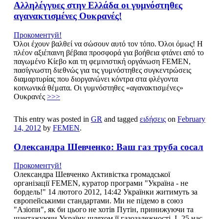
Aλληλέγγυες στην Ελλάδα οι γυμνόστηθες
αγανακτισμένες Ουκρανές!
Прокоментуй!
Όλοι έχουν βαλθεί να σώσουν αυτό τον τόπο. Όλοι όμως! Η
πλέον αξιέπαινη βέβαια προσφορά για βοήθεια φτάνει από το
παγωμένο Κίεβο και τη φεμινιστική οργάνωση FEMEN,
πασίγνωστη διεθνώς για τις γυμνόστηθες συγκεντρώσεις
διαμαρτυρίας που διοργανώνει κόντρα στα φλέγοντα
κοινωνικά θέματα. Οι γυμνόστηθες «αγανακτισμένες»
Ουκρανές
>>>
This entry was posted in
GR
and tagged
ειδήσεις
on
February
14, 2012
by
FEMEN
.
Олександра Шевченко: Ваш газ труба сосал
Прокоментуй!
Олександра Шевченко Активістка громадської
організації FEMEN, куратор програми "Україна - не
бордель!" 14 лютого 2012, 14:42 Українки житимуть за
європейськими стандартами. Ми не підемо в союз
"Азіопи", як би цього не хотів Путін, принижуючи та
шантажуючи Україну шляхом її газозалежності. І -25 нас