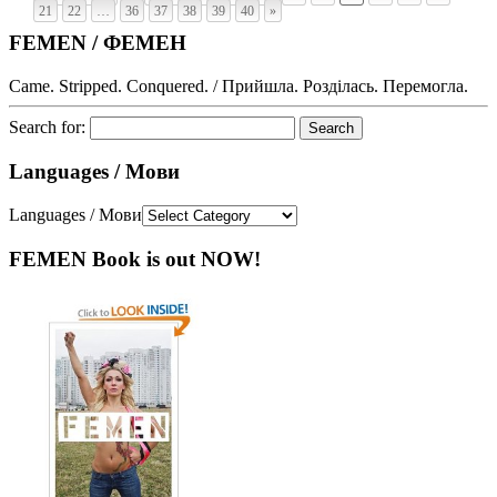
21
22
…
36
37
38
39
40
»
FEMEN / ФЕМЕН
Came. Stripped. Conquered. / Прийшла. Розділась. Перемогла.
Search for:
Languages / Мови
Languages / Мови
FEMEN Book is out NOW!