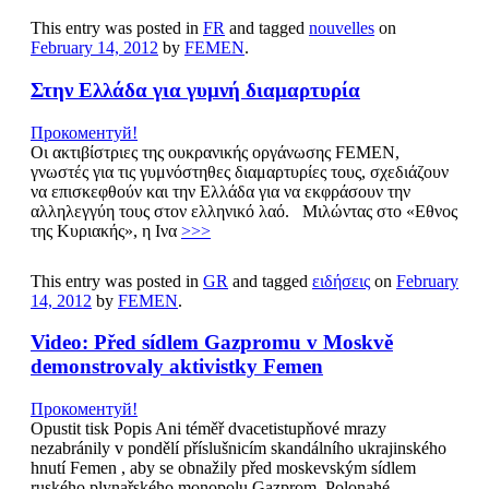
This entry was posted in
FR
and tagged
nouvelles
on
February 14, 2012
by
FEMEN
.
Στην Ελλάδα για γυμνή διαμαρτυρία
Прокоментуй!
Οι ακτιβίστριες της ουκρανικής οργάνωσης FEMEN,
γνωστές για τις γυμνόστηθες διαμαρτυρίες τους, σχεδιάζουν
να επισκεφθούν και την Ελλάδα για να εκφράσουν την
αλληλεγγύη τους στον ελληνικό λαό. Μιλώντας στο «Εθνος
της Κυριακής», η Ινα
>>>
This entry was posted in
GR
and tagged
ειδήσεις
on
February
14, 2012
by
FEMEN
.
Video: Před sídlem Gazpromu v Moskvě
demonstrovaly aktivistky Femen
Прокоментуй!
Opustit tisk Popis Ani téměř dvacetistupňové mrazy
nezabránily v pondělí příslušnicím skandálního ukrajinského
hnutí Femen , aby se obnažily před moskevským sídlem
ruského plynařského monopolu Gazprom. Polonahé