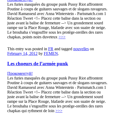
Les furies masquées du groupe punk Pussy Riot affrontent
Poutine à coups de guitares sauvages et de slogans ravageurs.
David Ramasseul avec Anna Winterstein - Parismatch.com 1
Réaction Tweet <!-- Placez cette balise dans la section ou
juste avant la balise de fermeture --> Un grondement sourd
rampe sur la Place Rouge, blafarde avec son suaire de neige.
Le brouhaha s’engouffre sous les protège-oreilles des rares
chapkas, points noirs duveteux
>>>
This entry was posted in
FR
and tagged
nouvelles
on
February 14, 2012
by
FEMEN
.
Les choeurs de l’armée punk
Прокоментуй!
Les furies masquées du groupe punk Pussy Riot affrontent
Poutine à coups de guitares sauvages et de slogans ravageurs.
David Ramasseul avec Anna Winterstein - Parismatch.com 1
Réaction Tweet <!-- Placez cette balise dans la section ou
juste avant la balise de fermeture --> Un grondement sourd
rampe sur la Place Rouge, blafarde avec son suaire de neige.
Le brouhaha s’engouffre sous les protège-oreilles des rares
chapkas qui rythment de loin
>>>