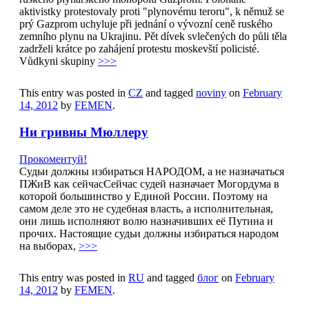
aktivistky protestovaly proti "plynovému teroru", k němuž se
prý Gazprom uchyluje při jednání o vývozní ceně ruského
zemního plynu na Ukrajinu. Pět dívek svlečených do půli těla
zadrželi krátce po zahájení protestu moskevští policisté.
Vůdkyni skupiny
>>>
This entry was posted in
CZ
and tagged
noviny
on
February
14, 2012
by
FEMEN
.
Ни гривны Мюллеру
Прокоментуй!
Судьи должны избираться НАРОДОМ, а не назначаться
ПЖиВ как сейчасСейчас судей назначает Могордума в
которой большинство у Единой России. Поэтому на
самом деле это не судебная власть, а исполнительная,
они лишь исполняют волю назначивших её Путина и
прочих. Настоящие судьи должны избираться народом
на выборах,
>>>
This entry was posted in
RU
and tagged
блог
on
February
14, 2012
by
FEMEN
.