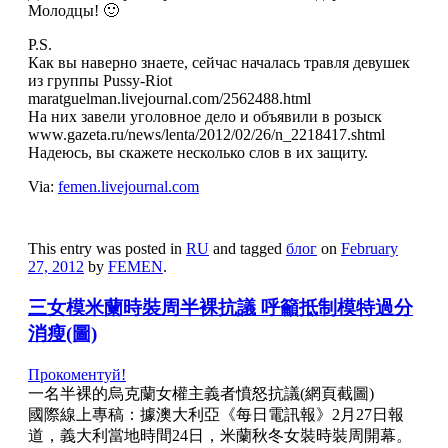
Молодцы! 🙂
P.S.
Как вы наверно знаете, сейчас началась травля девушек
из группы Pussy-Riot
maratguelman.livejournal.com/2562488.html
На них завели уголовное дело и объявили в розыск
www.gazeta.ru/news/lenta/2012/02/26/n_2218417.shtml
Надеюсь, вы скажете несколько слов в их защиту.
Via:
femen.livejournal.com
This entry was posted in
RU
and tagged
блог
on
February
27, 2012
by
FEMEN
.
三女模米蘭時裝周半裸抗議 呼籲抵制模特過分
消瘦(圖)
Прокоментуй!
一名半裸的烏克蘭女權主義者憤怒抗議(網頁截圖)
國際線上專稿：據澳大利亞《每日電訊報》2月27日報
道，義大利當地時間24日，米蘭秋冬女裝時裝周開幕。