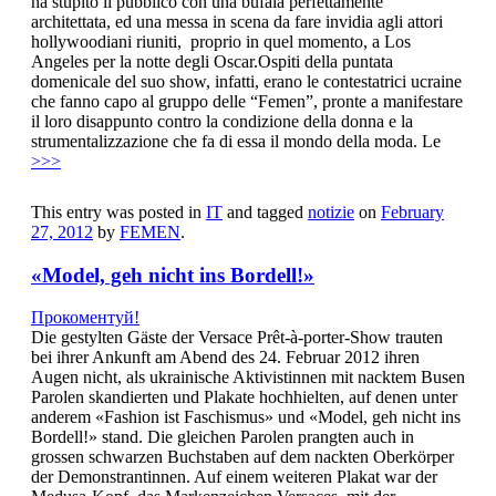
ha stupito il pubblico con una bufala perfettamente
architettata, ed una messa in scena da fare invidia agli attori
hollywoodiani riuniti, proprio in quel momento, a Los
Angeles per la notte degli Oscar.Ospiti della puntata
domenicale del suo show, infatti, erano le contestatrici ucraine
che fanno capo al gruppo delle “Femen”, pronte a manifestare
il loro disappunto contro la condizione della donna e la
strumentalizzazione che fa di essa il mondo della moda. Le
>>>
This entry was posted in
IT
and tagged
notizie
on
February
27, 2012
by
FEMEN
.
«Model, geh nicht ins Bordell!»
Прокоментуй!
Die gestylten Gäste der Versace Prêt-à-porter-Show trauten
bei ihrer Ankunft am Abend des 24. Februar 2012 ihren
Augen nicht, als ukrainische Aktivistinnen mit nacktem Busen
Parolen skandierten und Plakate hochhielten, auf denen unter
anderem «Fashion ist Faschismus» und «Model, geh nicht ins
Bordell!» stand. Die gleichen Parolen prangten auch in
grossen schwarzen Buchstaben auf dem nackten Oberkörper
der Demonstrantinnen. Auf einem weiteren Plakat war der