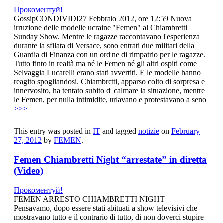
Прокоментуй!
GossipCONDIVIDI27 Febbraio 2012, ore 12:59 Nuova
irruzione delle modelle ucraine "Femen" al Chiambretti
Sunday Show. Mentre le ragazze raccontavano l'esperienza
durante la sfilata di Versace, sono entrati due militari della
Guardia di Finanza con un ordine di rimpatrio per le ragazze.
Tutto finto in realtà ma né le Femen né gli altri ospiti come
Selvaggia Lucarelli erano stati avvertiti. E le modelle hanno
reagito spogliandosi. Chiambretti, apparso colto di sorpresa e
innervosito, ha tentato subito di calmare la situazione, mentre
le Femen, per nulla intimidite, urlavano e protestavano a seno
>>>
This entry was posted in
IT
and tagged
notizie
on
February
27, 2012
by
FEMEN
.
Femen Chiambretti Night “arrestate” in diretta
(Video)
Прокоментуй!
FEMEN ARRESTO CHIAMBRETTI NIGHT –
Pensavamo, dopo essere stati abituati a show televisivi che
mostravano tutto e il contrario di tutto, di non doverci stupire