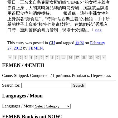
當日，三名來自烏克蘭女權組織“FEMEN”的女權主義者
赤裸上身，大鬧某時裝品牌的時尚秀場，抗議該品牌選
用得厭食症的消瘦模特。 報道稱，這些半裸女性的
上身寫著“厭食症”，“時尚=法西斯主義”的標語，手中所
舉的牌子上寫著“模特們別進妓院”。在她們接近秀場入
口時，遭到警察的暴力管制，現場十分混亂。1
>>>
This entry was posted in
CH
and tagged
新闻
on
February
27, 2012
by
FEMEN
.
«
1
2
3
4
5
6
7
8
9
…
36
37
38
39
40
»
FEMEN / ФЕМЕН
Came. Stripped. Conquered. / Прийшла. Розділась. Перемогла.
Search for:
Languages / Мови
Languages / Мови
FEMEN Book is out NOW!