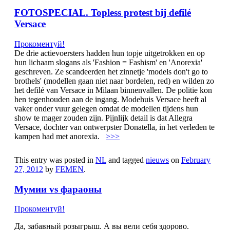
FOTOSPECIAL. Topless protest bij defilé
Versace
Прокоментуй!
De drie actievoersters hadden hun topje uitgetrokken en op
hun lichaam slogans als 'Fashion = Fashism' en 'Anorexia'
geschreven. Ze scandeerden het zinnetje 'models don't go to
brothels' (modellen gaan niet naar bordelen, red) en wilden zo
het defilé van Versace in Milaan binnenvallen. De politie kon
hen tegenhouden aan de ingang. Modehuis Versace heeft al
vaker onder vuur gelegen omdat de modellen tijdens hun
show te mager zouden zijn. Pijnlijk detail is dat Allegra
Versace, dochter van ontwerpster Donatella, in het verleden te
kampen had met anorexia.
>>>
This entry was posted in
NL
and tagged
nieuws
on
February
27, 2012
by
FEMEN
.
Мумии vs фараоны
Прокоментуй!
Да, забавный розыгрыш. А вы вели себя здорово.