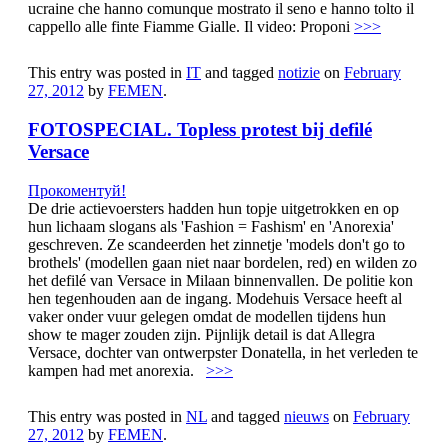
ucraine che hanno comunque mostrato il seno e hanno tolto il
cappello alle finte Fiamme Gialle. Il video: Proponi
>>>
This entry was posted in
IT
and tagged
notizie
on
February
27, 2012
by
FEMEN
.
FOTOSPECIAL. Topless protest bij defilé
Versace
Прокоментуй!
De drie actievoersters hadden hun topje uitgetrokken en op
hun lichaam slogans als 'Fashion = Fashism' en 'Anorexia'
geschreven. Ze scandeerden het zinnetje 'models don't go to
brothels' (modellen gaan niet naar bordelen, red) en wilden zo
het defilé van Versace in Milaan binnenvallen. De politie kon
hen tegenhouden aan de ingang. Modehuis Versace heeft al
vaker onder vuur gelegen omdat de modellen tijdens hun
show te mager zouden zijn. Pijnlijk detail is dat Allegra
Versace, dochter van ontwerpster Donatella, in het verleden te
kampen had met anorexia.
>>>
This entry was posted in
NL
and tagged
nieuws
on
February
27, 2012
by
FEMEN
.