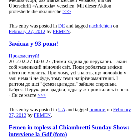
Medusa-Kopf, das Markenzeichen Versaces, mit der
Überschrift «Anorexia» versehen. Mit dieser Aktion
protestierte die ukrainische
>>>
This entry was posted in
DE
and tagged
nachrichten
on
February 27, 2012
by
FEMEN
.
Зачіска у 93 роки!
Прокоментуй!
2012-02-27 14:03:27 Днями ходила до перукарні. Такий
собі маленький жіночий світ. Поки робляться зачіски
ніхто не мовчить. При чому, усі знають, що чоловіків у
залі нема й не буде, тому теми найрізноманітніші. І
раптом до цієї "фемен цитаделі" зайшла старенька
бабуся. Перукарки зраділи, одразу ж привітались із нею.
- Як се маєте
>>>
This entry was posted in
UA
and tagged
новини
on
February
27, 2012
by
FEMEN
.
Femen in topless al Chiambretti Sunday Show:
interviene la Gdf (foto)