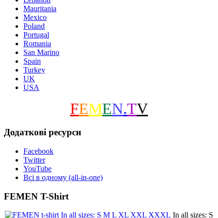
Mauritania
Mexico
Poland
Portugal
Romania
San Marino
Spain
Turkey
UK
USA
F
E
M
E
N
.
T
V
Додаткові ресурси
Facebook
Twitter
YouTube
Всі в одному (all-in-one)
FEMEN T-Shirt
In all sizes: S