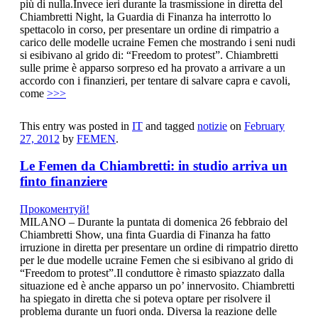
più di nulla.Invece ieri durante la trasmissione in diretta del
Chiambretti Night, la Guardia di Finanza ha interrotto lo
spettacolo in corso, per presentare un ordine di rimpatrio a
carico delle modelle ucraine Femen che mostrando i seni nudi
si esibivano al grido di: “Freedom to protest”. Chiambretti
sulle prime è apparso sorpreso ed ha provato a arrivare a un
accordo con i finanzieri, per tentare di salvare capra e cavoli,
come
>>>
This entry was posted in
IT
and tagged
notizie
on
February
27, 2012
by
FEMEN
.
Le Femen da Chiambretti: in studio arriva un
finto finanziere
Прокоментуй!
MILANO – Durante la puntata di domenica 26 febbraio del
Chiambretti Show, una finta Guardia di Finanza ha fatto
irruzione in diretta per presentare un ordine di rimpatrio diretto
per le due modelle ucraine Femen che si esibivano al grido di
“Freedom to protest”.Il conduttore è rimasto spiazzato dalla
situazione ed è anche apparso un po’ innervosito. Chiambretti
ha spiegato in diretta che si poteva optare per risolvere il
problema durante un fuori onda. Diversa la reazione delle