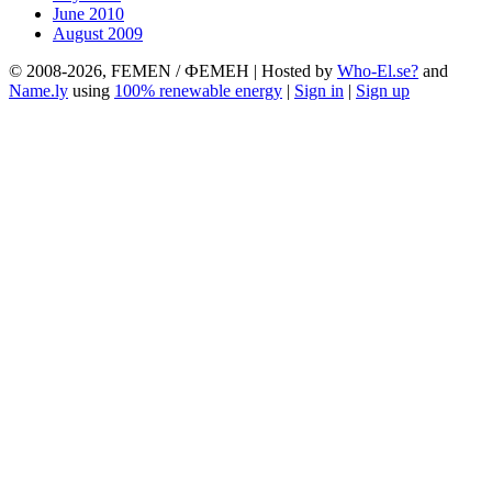
June 2010
August 2009
© 2008-2026, FEMEN / ФЕМЕН | Hosted by
Who-El.se?
and
Name.ly
using
100% renewable energy
|
Sign in
|
Sign up