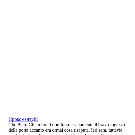
NL
NO
PL
RU
PT
SE
TN
TR
UA
VN
Про проект
Monthly Archives:
February 2012
Femen da Chiabretti : Contestatrici in topless e
finanzieri in studio
Прокоментуй!
Che Piero Chiambretti non fosse esattamente il bravo ragazzo
della porta accanto era ormai cosa risaputa. Ieri sera, tuttavia,