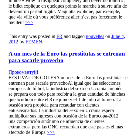
Intitué « How to disappear completely and never be found »,
le billet explique en quelques points la marche à suivre afin de
devenir un parfait fugitif. Magnotta explique, par exemple,
que «la ville où vous préfèreriez aller n’est pas forcément le
meilleur
>>>
This entry was posted in
FR
and tagged
nouvelles
on
June 4,
2012
by
FEMEN
.
A un mes de la Euro las prostitutas se entrenan
para sacarle provecho
Прокоментуй!
FESTIVAL DE GOLESA un mes de la Euro las prostitutas se
entrenan para sacarle provechoAl igual que las selecciones
europeas de fútbol, la industria del sexo en Ucrania también
se prepara con todo para recibir a la gran cantidad de hinchas
que acudirán entre el 8 de junio y el 1 de julio al torneo. La
ocasión será propicia para recaudar con clientes
entusiasmados. La industria del sexo en Ucrania espera
multiplicar sus ingresos con ocasión de la Eurocopa-2012,
una competición sinónimo de afluencia de clientes
extranjeros, pero las ONG recuerdan que este país es el más
afectado de Europa
>>>