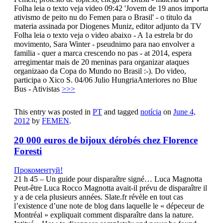
Folha leia o texto veja video 09:42 'Jovem de 19 anos importa
ativismo de peito nu do Femen para o Brasil' - o titulo da
materia assinada por Diogenes Muniz, editor adjunto da TV
Folha leia o texto veja o video abaixo - A 1a estrela br do
movimento, Sara Winter - pseudnimo para nao envolver a
familia - quer a marca crescendo no pas - at 2014, espera
arregimentar mais de 20 meninas para organizar ataques
organizaao da Copa do Mundo no Brasil :-). Do video,
participa o Xico S. 04/06 Julio HungriaAnteriores no Blue
Bus - Ativistas
>>>
This entry was posted in
PT
and tagged
notícia
on
June 4,
2012
by
FEMEN
.
20 000 euros de bijoux dérobés chez Florence
Foresti
Прокоментуй!
21 h 45 – Un guide pour disparaître signé… Luca Magnotta
Peut-être Luca Rocco Magnotta avait-il prévu de disparaître il
y a de cela plusieurs années. Slate.fr révèle en tout cas
l’existence d’une note de blog dans laquelle le « dépeceur de
Montréal » expliquait comment disparaître dans la nature.