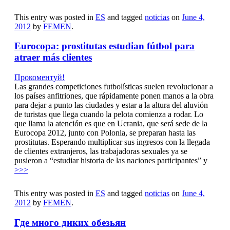
This entry was posted in
ES
and tagged
noticias
on
June 4,
2012
by
FEMEN
.
Eurocopa: prostitutas estudian fútbol para
atraer más clientes
Прокоментуй!
Las grandes competiciones futbolísticas suelen revolucionar a
los países anfitriones, que rápidamente ponen manos a la obra
para dejar a punto las ciudades y estar a la altura del aluvión
de turistas que llega cuando la pelota comienza a rodar. Lo
que llama la atención es que en Ucrania, que será sede de la
Eurocopa 2012, junto con Polonia, se preparan hasta las
prostitutas. Esperando multiplicar sus ingresos con la llegada
de clientes extranjeros, las trabajadoras sexuales ya se
pusieron a “estudiar historia de las naciones participantes” y
>>>
This entry was posted in
ES
and tagged
noticias
on
June 4,
2012
by
FEMEN
.
Где много диких обезьян