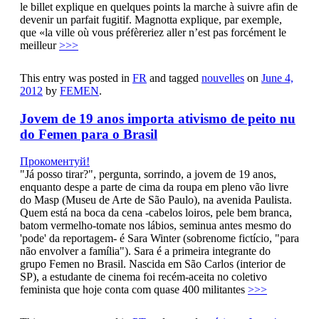
le billet explique en quelques points la marche à suivre afin de
devenir un parfait fugitif. Magnotta explique, par exemple,
que «la ville où vous préfèreriez aller n’est pas forcément le
meilleur
>>>
This entry was posted in
FR
and tagged
nouvelles
on
June 4,
2012
by
FEMEN
.
Jovem de 19 anos importa ativismo de peito nu
do Femen para o Brasil
Прокоментуй!
"Já posso tirar?", pergunta, sorrindo, a jovem de 19 anos,
enquanto despe a parte de cima da roupa em pleno vão livre
do Masp (Museu de Arte de São Paulo), na avenida Paulista.
Quem está na boca da cena -cabelos loiros, pele bem branca,
batom vermelho-tomate nos lábios, seminua antes mesmo do
'pode' da reportagem- é Sara Winter (sobrenome fictício, "para
não envolver a família"). Sara é a primeira integrante do
grupo Femen no Brasil. Nascida em São Carlos (interior de
SP), a estudante de cinema foi recém-aceita no coletivo
feminista que hoje conta com quase 400 militantes
>>>