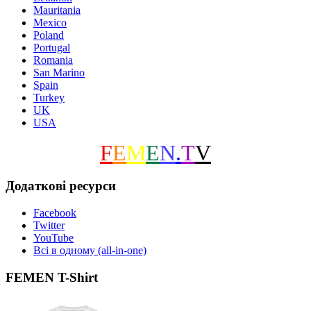
Mauritania
Mexico
Poland
Portugal
Romania
San Marino
Spain
Turkey
UK
USA
F
E
M
E
N
.
T
V
Додаткові ресурси
Facebook
Twitter
YouTube
Всі в одному (all-in-one)
FEMEN T-Shirt