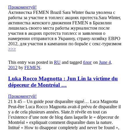
Прокоментуй!
Активистка FEMEN Brazil Sara Winter была уволена с
работы за участие в топлесс акциях протеста.Sara Winter,
активистка женского движения FEMEN в Бразилии
лишилась своего места работы журналистом после
участия в акциях протеста топлесс и заявления о
намерении отправится в Украину, страну-хозяйку ЕВРО
2012, для участия в кампании по борьбе с секс-туризмом
>>>
This entry was posted in
RU
and tagged
блог
on
June 4,
2012
by
FEMEN
.
Luka Rocco Magnotta : Jun Lin la victime du
dépeceur de Montréal …
Прокоментуй!
21 h 45 – Un guide pour disparaître signé… Luca Magnotta
Peut-être Luca Rocco Magnotta avait-il prévu de disparaître il
y a de cela plusieurs années. Slate.fr révèle en tout cas
l’existence d’une note de blog dans laquelle le « dépeceur de
Montréal » expliquait comment disparaître dans la nature.
Intitué « How to disappear completely and never be found »,