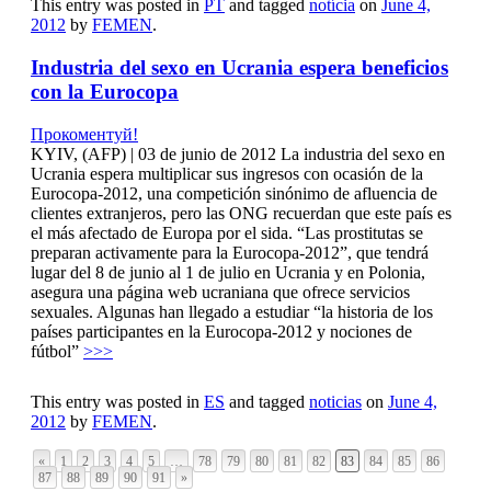
This entry was posted in
PT
and tagged
notícia
on
June 4,
2012
by
FEMEN
.
Industria del sexo en Ucrania espera beneficios
con la Eurocopa
Прокоментуй!
KYIV, (AFP) | 03 de junio de 2012 La industria del sexo en
Ucrania espera multiplicar sus ingresos con ocasión de la
Eurocopa-2012, una competición sinónimo de afluencia de
clientes extranjeros, pero las ONG recuerdan que este país es
el más afectado de Europa por el sida. “Las prostitutas se
preparan activamente para la Eurocopa-2012”, que tendrá
lugar del 8 de junio al 1 de julio en Ucrania y en Polonia,
asegura una página web ucraniana que ofrece servicios
sexuales. Algunas han llegado a estudiar “la historia de los
países participantes en la Eurocopa-2012 y nociones de
fútbol”
>>>
This entry was posted in
ES
and tagged
noticias
on
June 4,
2012
by
FEMEN
.
«
1
2
3
4
5
…
78
79
80
81
82
83
84
85
86
87
88
89
90
91
»