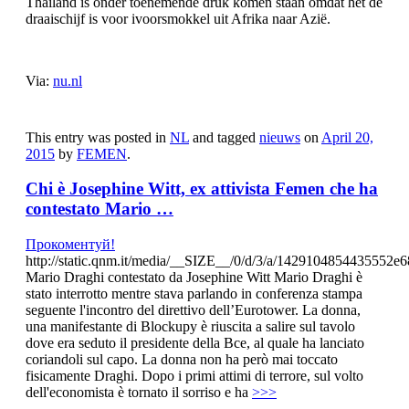
Thailand is onder toenemende druk komen staan omdat het de
draaischijf is voor ivoorsmokkel uit Afrika naar Azië.
Via:
nu.nl
This entry was posted in
NL
and tagged
nieuws
on
April 20,
2015
by
FEMEN
.
Chi è Josephine Witt, ex attivista Femen che ha
contestato Mario …
Прокоментуй!
http://static.qnm.it/media/__SIZE__/0/d/3/a/1429104854435552e
Mario Draghi contestato da Josephine Witt Mario Draghi è
stato interrotto mentre stava parlando in conferenza stampa
seguente l'incontro del direttivo dell’Eurotower. La donna,
una manifestante di Blockupy è riuscita a salire sul tavolo
dove era seduto il presidente della Bce, al quale ha lanciato
coriandoli sul capo. La donna non ha però mai toccato
fisicamente Draghi. Dopo i primi attimi di terrore, sul volto
dell'economista è tornato il sorriso e ha
>>>