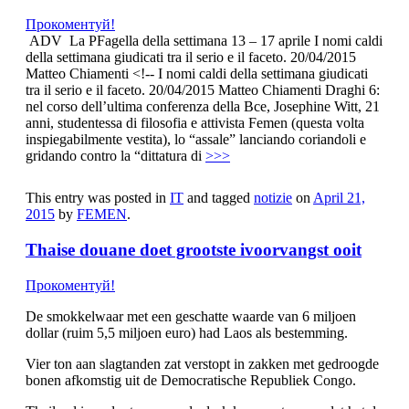
Прокоментуй!
ADV La PFagella della settimana 13 – 17 aprile I nomi caldi
della settimana giudicati tra il serio e il faceto. 20/04/2015
Matteo Chiamenti <!-- I nomi caldi della settimana giudicati
tra il serio e il faceto. 20/04/2015 Matteo Chiamenti Draghi 6:
nel corso dell’ultima conferenza della Bce, Josephine Witt, 21
anni, studentessa di filosofia e attivista Femen (questa volta
inspiegabilmente vestita), lo “assale” lanciando coriandoli e
gridando contro la “dittatura di
>>>
This entry was posted in
IT
and tagged
notizie
on
April 21,
2015
by
FEMEN
.
Thaise douane doet grootste ivoorvangst ooit
Прокоментуй!
De smokkelwaar met een geschatte waarde van 6 miljoen
dollar (ruim 5,5 miljoen euro) had Laos als bestemming.
Vier ton aan slagtanden zat verstopt in zakken met gedroogde
bonen afkomstig uit de Democratische Republiek Congo.