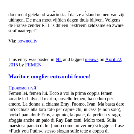
Zeventien van de twintig leerlingen uit zijn klas hebben een
document getekend waarin staat dat ze afstand nemen van zijn
uitingen. De man moet vijftien dagen thuis blijven. Volgens
de Franse zender RTL is dit een "extreem zeldzame en zware
strafmaatregel".
Via:
powned.tv
This entry was posted in
NL
and tagged
nieuws
on
April 22,
2015
by
FEMEN
.
Marito e moglie: entrambi femen!
Прокоментуй!
Femen lei, femen lui. Ecco a voi la prima coppia femen
«made in Italy». Il marito, novello femen, ha ceduto per
amore. La donna si chiama Emy; l'uomo, Ivan. Ma basta dare
un'occhiata alla loro foto per capire chi, in casa (e non solo),
porta i pantaloni: Emy, appunto, la quale, da perfetta virago,
sfoggia anche un paio di Ray Ban tosti. Molto tosti. Sulla
maestosa pancia di lui (nudo come un verme) si legge la frase
«Fuck you Putin», stesso slogan sulle tette a coppa di