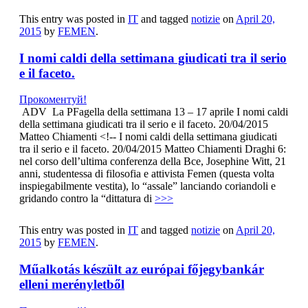
This entry was posted in
IT
and tagged
notizie
on
April 20,
2015
by
FEMEN
.
I nomi caldi della settimana giudicati tra il serio
e il faceto.
Прокоментуй!
ADV La PFagella della settimana 13 – 17 aprile I nomi caldi
della settimana giudicati tra il serio e il faceto. 20/04/2015
Matteo Chiamenti <!-- I nomi caldi della settimana giudicati
tra il serio e il faceto. 20/04/2015 Matteo Chiamenti Draghi 6:
nel corso dell’ultima conferenza della Bce, Josephine Witt, 21
anni, studentessa di filosofia e attivista Femen (questa volta
inspiegabilmente vestita), lo “assale” lanciando coriandoli e
gridando contro la “dittatura di
>>>
This entry was posted in
IT
and tagged
notizie
on
April 20,
2015
by
FEMEN
.
Műalkotás készült az európai főjegybankár
elleni merényletből