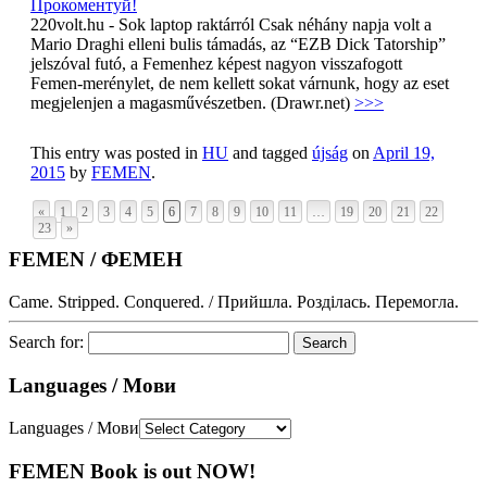
Прокоментуй!
220volt.hu - Sok laptop raktárról Csak néhány napja volt a
Mario Draghi elleni bulis támadás, az “EZB Dick Tatorship”
jelszóval futó, a Femenhez képest nagyon visszafogott
Femen-merénylet, de nem kellett sokat várnunk, hogy az eset
megjelenjen a magasművészetben. (Drawr.net)
>>>
This entry was posted in
HU
and tagged
újság
on
April 19,
2015
by
FEMEN
.
«
1
2
3
4
5
6
7
8
9
10
11
…
19
20
21
22
23
»
FEMEN / ФЕМЕН
Came. Stripped. Conquered. / Прийшла. Розділась. Перемогла.
Search for:
Languages / Мови
Languages / Мови
FEMEN Book is out NOW!