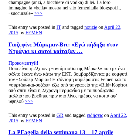
champagne (anzi, a bicchiere di vodka) di lei. La loro
immagine fa «bella» mostra nel sito femenitalia.blogspot.it,
«succursale»
>>>
This entry was posted in
IT
and tagged
notizie
on
April 22,
2015
by
FEMEN
.
Γιοζεφίνε Μάρκμαν-Βιτ: «Εγώ πήδηξα στον
Ντράγκι κι αυτοί κοίταζαν …
Прокоментуй!
Ποια είναι η 22χρονη «αντάρτισσα της Μέρκελ» που με ένα
σάλτο έκανε άνω κάτω την ΕΚΤ, βομβαρδίζοντας με κομφετί
τον «Σούπερ Μάριο»! Η σύντομη καριέρα στις Femen και το
«συρτάκι-και-ουζάκι» έξω από τα γραφεία της «Bild»Κορίτσι
από σπίτι είναι η 22χρονη Γερμανίδα με τα πυρόξανθα
μαλλιά που βρέθηκε πριν από λίγες ημέρες να κοιτά αφ’
υψηλού
>>>
This entry was posted in
GR
and tagged
ειδήσεις
on
April 22,
2015
by
FEMEN
.
La PFagella della settimana 13 – 17 aprile