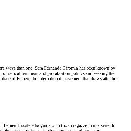
n more ways than one. Sara Fernanda Giromin has been known by
 of radical feminism and pro-abortion politics and seeking the
filiate of Femen, the international movement that draws attention
 Femen Brasile e ha guidato un trio di ragazze in una serie di
emminismo e aborto, scusandosi con i cristiani per il suo