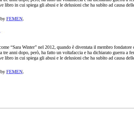
libro in cui spiega gli abusi e le delusioni che ha subìto ad causa de
by
FEMEN
.
a
come “Sara Winter” nel 2012, quando è diventata il membro fondatore di
a tre anni dopo, però, ha fatto un voltafaccia e ha dichiarato guerra a f
libro in cui spiega gli abusi e le delusioni che ha subìto ad causa de
by
FEMEN
.