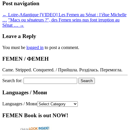
Post navigation
←
Loire-Atlantique [VIDEO] Les Femen au Sénat : l’élue Michelle
…
"Macs ou sénateurs ?", des Femen seins nus font irruption au
Sénat …
→
Leave a Reply
You must be
logged in
to post a comment.
FEMEN / ФЕМЕН
Came. Stripped. Conquered. / Прийшла. Розділась. Перемогла.
Search for:
Languages / Мови
Languages / Мови
FEMEN Book is out NOW!