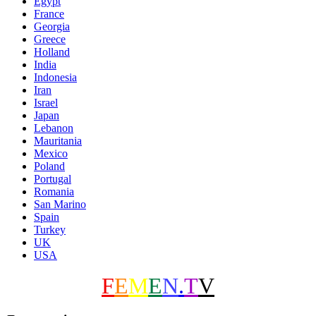
Egypt
France
Georgia
Greece
Holland
India
Indonesia
Iran
Israel
Japan
Lebanon
Mauritania
Mexico
Poland
Portugal
Romania
San Marino
Spain
Turkey
UK
USA
F
E
M
E
N
.
T
V