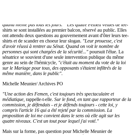
dernier, de cette proposition de loi visant à renforcer la lutte contre le
système prostitutionnel.
Elle raconte
: "Evidemment, on a été très surpris car ça n'arrive
quand même pas tous les jours."
Les quatre Femen vêtues de tee-
shirts se sont installées au premier balcon, réservé au public. Elles
ont attendu deux questions au gouvernement
avant d'ôter leurs tee-
shirts et de scander en choeur leur slogan.
"Leur prouesse, c'est
d'avoir réussi à rentrer au Sénat. Quand on voit le nombre de
personnes qui sont chargées de la sécurité..."
poursuit l'élue.
La
sénatrice se souvient d'une seule intervention publique du même
genre au sein de l'hémicycle,
"c'était au moment du vote de la loi
sur le Mariage pour tous, des opposants s'étaient infiltrés de la
même manière, dans le public
".
Michelle Meunier/ Archives PO
"Une action des Femen, c'est toujours très spectaculaire et
médiatique,
rappelle-t-elle.
Sur le fond, en tant que rapporteur de la
commission, je défendais - et je défends toujours - cette loi, y
compris l'article 16 qui a été rejeté par la commission. La
proposition de loi me convient dans le sens où elle agit sur les
quatre niveaux. C'est un tout pour lequel j'ai voté."
Mais sur la forme, pas question pour Michelle Meunier de