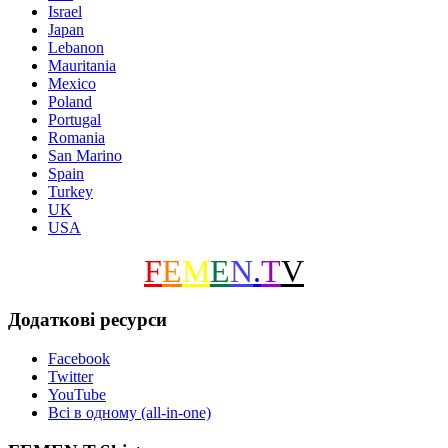
Israel
Japan
Lebanon
Mauritania
Mexico
Poland
Portugal
Romania
San Marino
Spain
Turkey
UK
USA
F
E
M
E
N
.
T
V
Додаткові ресурси
Facebook
Twitter
YouTube
Всі в одному (all-in-one)