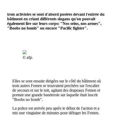
Les activistes Femen ont mené une action jeudi mation
devant l'ambassade d'Ukraine à Bruxelles. Seins nus,
trois activistes se sont d'abord postées devant l'entrée du
bâtiment en criant différents slogans qu'on pouvait
également lire sur leurs corps: "Nos seins, nos armes",
"Boobs no bomb" ou encore "Pacific fighter".
© afp.
Elles se sont ensuite dirigées sur le côté du bâtiment où
trois autres Femen se trouvaient perchées sur l'escalier
de secours et sur le toit, agitant des drapeaux Femen et
portant une grande banderole sur laquelle était inscrit
"Boobs no bomb".
La police est arrivée peu après le début de l'action et a
mis une vingtaine de minutes pour déloger les Femen.