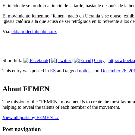
El incidente se produjo al inicio de la tarde, bastante después de la be
El movimiento femenino "femen" nació en Ucrania y se opuso, exhibien
iglesia católica a la que acusa de ser retrógrada en lo referente a los d
Via:
eldiariodechihuahua.mx
Short link:
Copy
-
http://whoel
This entry was posted in
ES
and tagged
noticias
on
December 26, 20
About FEMEN
The mission of the "FEMEN" movement is to create the most favourable
helping to reveal the talents of each member of the movement.
View all posts by FEMEN
→
Post navigation