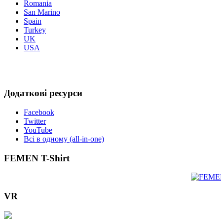
Romania
San Marino
Spain
Turkey
UK
USA
Додаткові ресурси
Facebook
Twitter
YouTube
Всі в одному (all-in-one)
FEMEN T-Shirt
VR