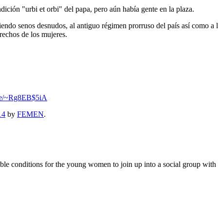
ndición "urbi et orbi" del papa, pero aún había gente en la plaza.
do senos desnudos, al antiguo régimen prorruso del país así como a la 
erechos de los mujeres.
.se/~Rg8EB$5iA
14
by
FEMEN
.
 conditions for the young women to join up into a social group with the