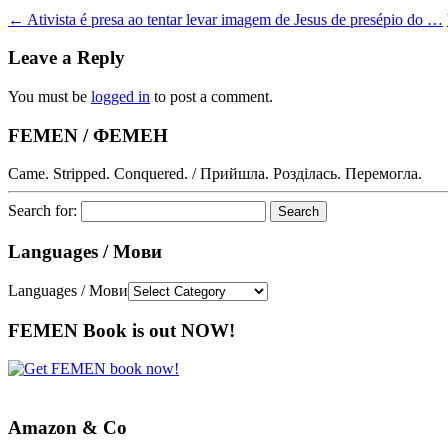
←
Ativista é presa ao tentar levar imagem de Jesus de presépio do …
Leave a Reply
You must be
logged in
to post a comment.
FEMEN / ФЕМЕН
Came. Stripped. Conquered. / Прийшла. Розділась. Перемогла.
Search for:
Languages / Мови
Languages / Мови
FEMEN Book is out NOW!
Amazon & Co