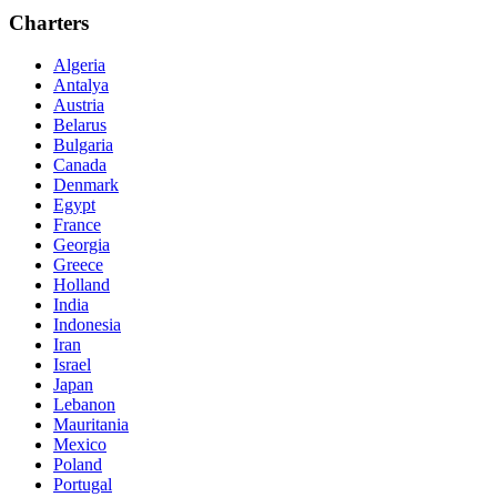
Charters
Algeria
Antalya
Austria
Belarus
Bulgaria
Canada
Denmark
Egypt
France
Georgia
Greece
Holland
India
Indonesia
Iran
Israel
Japan
Lebanon
Mauritania
Mexico
Poland
Portugal