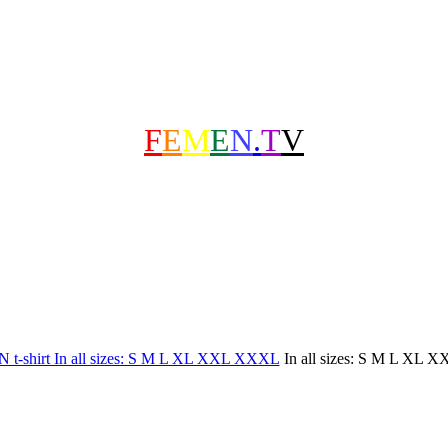
F
E
M
E
N
.
T
V
In all sizes: S M L XL