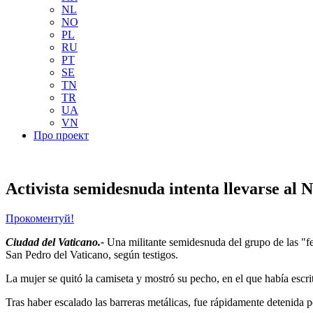
NL
NO
PL
RU
PT
SE
TN
TR
UA
VN
Про проект
Activista semidesnuda intenta llevarse al N
Прокоментуй!
Ciudad del Vaticano.-
Una militante semidesnuda del grupo de las "feme
San Pedro del Vaticano, según testigos.
La mujer se quitó la camiseta y mostró su pecho, en el que había esc
Tras haber escalado las barreras metálicas, fue rápidamente detenida p