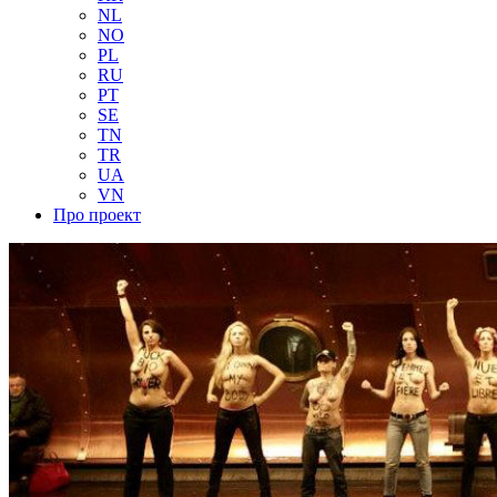
NL
NO
PL
RU
PT
SE
TN
TR
UA
VN
Про проект