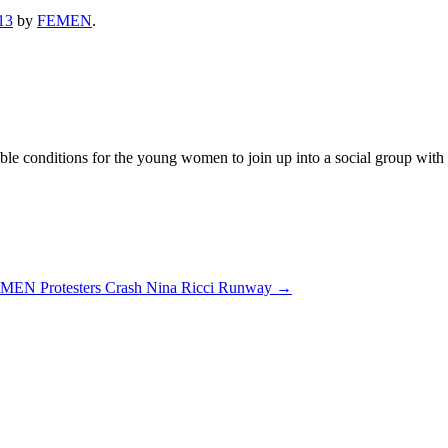
13
by
FEMEN
.
 conditions for the young women to join up into a social group with the
EMEN Protesters Crash Nina Ricci Runway
→