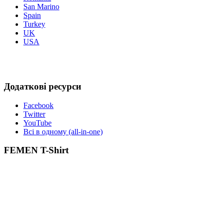
San Marino
Spain
Turkey
UK
USA
Додаткові ресурси
Facebook
Twitter
YouTube
Всі в одному (all-in-one)
FEMEN T-Shirt