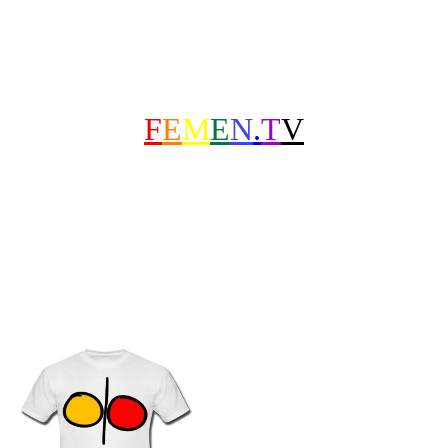
F
E
M
E
N
.
T
V